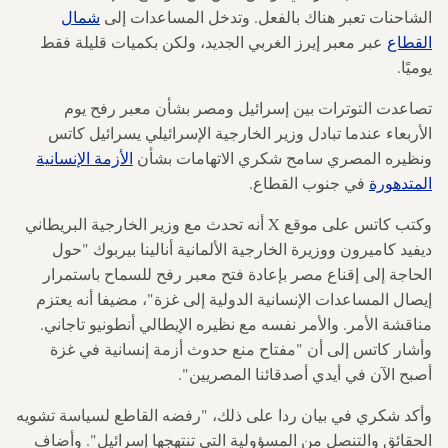
الشاحنات تعبر هناك بالفعل. وتدخل المساعدات إلى
شمال
القطاع
عبر معبر إيرز الغربي الجديد، ولكن بكميات قليلة فقط
يوميًا.
تصاعدت التوترات بين إسرائيل ومصر بشأن معبر رفح يوم
الأربعاء عندما تبادل وزير الخارجية الإسرائيلي يسرائيل كاتس
ونظيره المصري سامح شكري الاتهامات بشأن
الأزمة الإنسانية
المتدهورة
في جنوب القطاع.
وكتب كاتس على موقع X أنه تحدث مع وزير الخارجية البريطاني
ديفيد كاميرون ووزيرة الخارجية الألمانية أنالينا بيربوك "حول
الحاجة إلى إقناع مصر بإعادة فتح معبر رفح للسماح باستمرار
إيصال المساعدات الإنسانية الدولية إلى غزة"، مضيفا أنه يعتزم
مناقشة الأمر. والأمر نفسه مع نظيره الإيطالي أنطونيو تاجاني.
وأشار كاتس إلى أن "مفتاح منع حدوث أزمة إنسانية في غزة
أصبح الآن في أيدي أصدقائنا المصريين".
وأكد شكري في بيان ردا على ذلك، "رفضه القاطع لسياسة تشويه
الحقائق والتنصل من المسؤولية التي تنتهجها إسرائيل". وأضاف