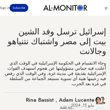
تجاوز
Click
Sign in
Subscribe
إلى
to
المحتوى
see
menu
الرئيسي
إسرائيل ترسل وفد الشين
بيت إلى مصر واشتباك نتنياهو
وجالانت
وجاء الانقسام في الحكومة الإسرائيلية في الوقت الذي
أعلنت فيه حماس مسؤوليتها عن هجوم استهدف القوات
الإسرائيلية بقذيفة في مدينة غزة، وفي الوقت الذي رفض
فيه زعيمها هنية أي تسوية تستبعد الجماعة من السلطة
في غزة بعد الحرب.
Rina Bassist
,
Adam Lucente
مايو 15, 2024
Add AL-