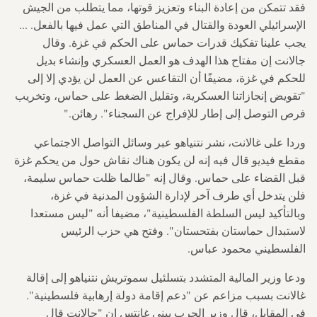
فقد تتمكن من إعادة البناء وتعزيز قوتها، مما يتطلب من الجيش
الإسرائيلي العودة والقتال في المناطق التي عمل فيها بالفعل. ...
يجب علينا تفكيك قدرات حماس على الحكم في غزة. وقال
جالانت إن مفتاح هذا الهدف هو العمل العسكري وإنشاء بديل
للحكم في غزة، مضيفًا أن التقاعس عن العمل لن يؤدي إلا إلى
"تقويض إنجازاتنا العسكرية، وتقليل الضغط على حماس، وتخريب
فرص التوصل إلى إطار للإفراج عن السجناء". رهائن."
وردا على غالانت، نشر نتنياهو عبر وسائل التواصل الاجتماعي
مقطع فيديو قال فيه إنه لن يكون هناك نقاش حول من يحكم غزة
قبل القضاء على حماس. وقال إنه "طالما ظلت حماس سليمة،
فلن يتدخل أي طرف آخر لإدارة الشؤون المدنية في غزة،
وبالتأكيد ليس السلطة الفلسطينية"، مضيفا أنه "ليس مستعدا
لاستبدال حماستان بفتحستان". وفتح هي حزب الرئيس
الفلسطيني محمود عباس.
ودعا وزير المالية المتشدد بتسلئيل سموتريش نتنياهو إلى إقالة
غالانت بسبب مزاعم عن "دعم إقامة دولة إرهابية فلسطينية".
في المقابل، قال وزير الحرب بيني غانتس إن "جالانت قال