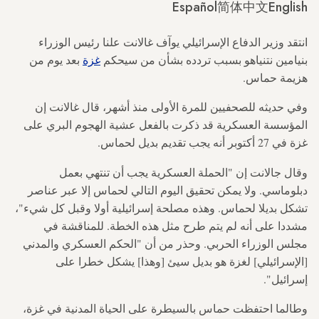
Español
简体中文
English
انتقد وزير الدفاع الإسرائيلي يوآف غالانت علنا رئيس الوزراء
بنيامين نتنياهو بسبب تردده بشأن من سيحكم
غزة
بعد يوم من
هزيمة حماس.
وفي حديثه للصحفيين للمرة الأولى منذ أشهر، قال غالانت إن
المؤسسة العسكرية قد ذكرت بالفعل عشية الهجوم البري على
غزة في 27 أكتوبر أنه يجب تقديم بديل لحماس.
وقال جالانت إن "الحملة العسكرية يجب أن تنتهي بعمل
دبلوماسي. ولا يمكن تحقيق اليوم التالي لحماس إلا عبر عناصر
تشكل بديلا لحماس. وهذه مصلحة إسرائيلية أولا وقبل كل شيء"،
مشددا على أنه لم يتم طرح مثل هذه الخطة. للمناقشة في
مجلس الوزراء الحربي. وحذر من أن "الحكم العسكري والمدني
[الإسرائيلي] لغزة هو بديل سيئ [وهذا] يشكل خطرا على
إسرائيل".
وطالما احتفظت حماس بالسيطرة على الحياة المدنية في غزة،