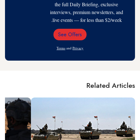
the full Daily Briefing, exclusive
interviews, premium newsletters, and
live events — for less than $2/week.
See Offers
Email
Address
Terms
and
Privacy
Related Articles