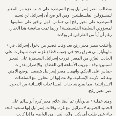
وتطالب مصر إسرائيل بمنح السيطرة على جانب غزة من المعبر
للمسؤولين الفلسطينيين. ومن الواضح أن إسرائيل لن تسلم
السيطرة على معبر رفح إلى حماس. فهل توافق على تسليمها
لمسؤولي السلطة الفلسطينية؟ وربما تمت مناقشة هذا الخيار،
رغم أن أياً من الطرفين لم يؤكده.
وأغلقت مصر معبر رفح بعد وقت قصير من دخول إسرائيل في 7
مايو/أيار إلى شرق رفح في جنوب قطاع غزة، حيث سيطرت على
الجانب الغزّي من المعبر. قررت إسرائيل السيطرة على المعبر
لسببين: وقف تهريب الأسلحة إلى القطاع، والإضرار بقدرات
حماس على الحكم. واتهمت مصر إسرائيل بتصعيد الوضع الأمني
وتفاقم الأزمة الإنسانية، وقالت إنها لن تتعاون مع السلطات
الإسرائيلية، مما يمنع شاحنات المساعدات الإنسانية من الدخول
عبر معبر رفح.
ومنذ عملية 7 مايو/أيار، تم أيضًا إغلاق معبر كرم أبو سالم على
الحدود الجنوبية لإسرائيل مع غزة. وقالت إسرائيل إنها ستعيد فتحه
بناء على طلب أمريكي، ولكن ليس من الواضح ما إذا كانت