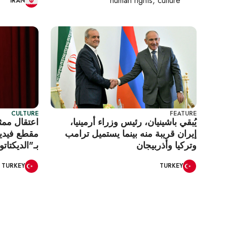
human rights, culture
IRAN
CULTURE
FEATURE
يُبقي باشينيان، رئيس وزراء أرمينيا،
اعتقال ممث
إيران قريبة منه بينما يستميل ترامب
مقطع فيديو
وتركيا وأذربيجان
بـ"الديكتاتو
TURKEY
TURKEY
Pagination