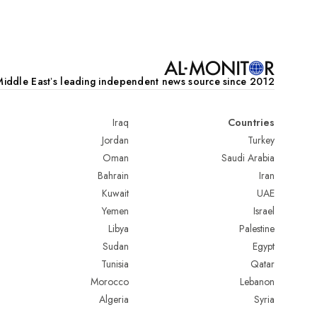
iddle Eastʼs leading independent news source since 2012
Iraq
Countries
Jordan
Turkey
Oman
Saudi Arabia
Bahrain
Iran
Kuwait
UAE
Yemen
Israel
Libya
Palestine
Sudan
Egypt
Tunisia
Qatar
Morocco
Lebanon
Algeria
Syria