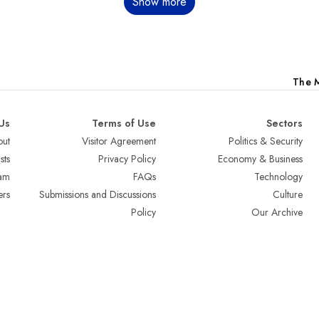
Show more
The M
Us
Terms of Use
Sectors
ut
Visitor Agreement
Politics & Security
sts
Privacy Policy
Economy & Business
am
FAQs
Technology
ers
Submissions and Discussions
Culture
Policy
Our Archive