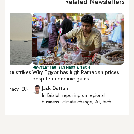
Related Newsletters
NEWSLETTER: BUSINESS & TECH
 Iran strikes
Why Egypt has high Ramadan prices
despite economic gains
Jack Dutton
diplomacy, EU-
In
Bristol
, reporting on
regional
business, climate change, AI, tech