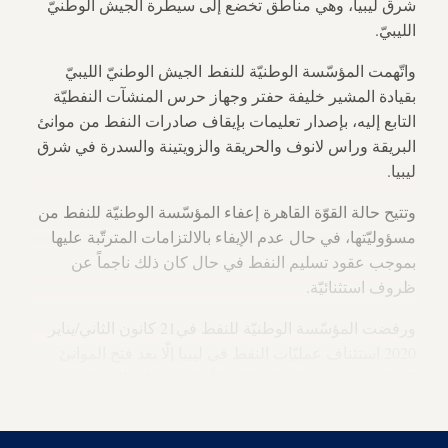
شرق ليبيا، وهي مناطق تخضع إلى سيطرة الجيش الوطنيّ
الليبيّ.
واتّهمت المؤسّسة الوطنيّة للنفط الجيش الوطنيّ الليبيّ
بقيادة المشير خليفة حفتر وجهاز حرس المنشآت النفطيّة
التابع إليه، بإصدار تعليمات بإيقاف صادرات النفط من موانئ
البريقة وراس لانوف والحريقة والزويتينة والسدرة في شرق
ليبيا.
وتتيح حالة القوّة القاهرة إعفاء المؤسّسة الوطنيّة للنفط من
مسؤوليّتها، في حال عدم الإيفاء بالالتزامات المترتّبة عليها
بموجب عقود تسليم النفط في حال كان ذلك ناجماً عن
ظروف استثنائيّة.
ورفضت المؤسّسة الوطنيّة للنفط في21 كانون الثاني/يناير
2020 استئناف عمليّات النفط في ليبيا إلّا بعد فتح الموانئ
المغلقة في شرق ليبيا، وذلك ردّاً على دعوات السفارة
الأميركيّة في ليبيا إلى عودة العمل مرّة أخرى.