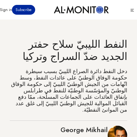
تجاوز
Click
Sign in
Subscribe
إلى
to
المحتوى
see
menu
الرئيسي
النفط الليبيّ سلاح حفتر
الجديد ضدّ السراج وتركيا
دخل النفط دائرة الصراع الليبيّ بسبب سيطرة
حكومة الوفاق الوطنيّ على عائدات النفط، وسط
اتّهامات من الجيش الوطنيّ الليبيّ إلى حكومة الوفاق
الوطنيّ والمؤسّسة الوطنيّة للنفط في طرابلس
بإنفاق العائدات على الجماعات المسلّحة، ممّا دفع
القبائل الموالية للجيش الوطنيّ الليبيّ إلى غلق عدد
من الموانئ النفطيّة.
George Mikhail