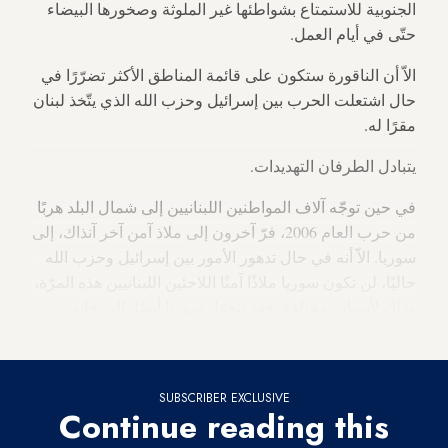
الجنوبية للاستمتاع بشواطئها غير الملوثة وصخورها البيضاء
حتّى في أيام العمل.
الاّ أن الناقورة ستكون على قائمة المناطق الأكثر تضرّرًا في
حال اشتعلت الحرب بين إسرائيل وحزب الله الذي يتّخذ لبنان
مقرًا له.
يتبادل الطرفان التهديدات.
في حين توجّه آلاف المواطنين اللبنانيين إلى شمال البلد هربًا
من حرب العام 2006، فرّ آخرون إلى ملاذ آمن آخر آنذاك، إلى
سوريا. الاّ أنه في حال تدهور الأمور بين إسرائيل وحزب الله
حاليًا، لن تكون سوريا ملاذًا آمنًا اللاجئين اللبنانيين هذه المرّة،
وذلك لأسباب مختلفة. فقد تتحوّل سوريا أيضًا، الى جانب
لبنان، إلى ساحة تدور في رحاها الحرب المقبلة.
SUBSCRIBER EXCLUSIVE
Continue reading this