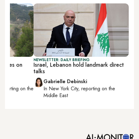
NEWSLETTER: DAILY BRIEFING
strikes on
Israel, Lebanon hold landmark direct
talks
Gabrielle Debinski
 reporting on
the
In
New York City
, reporting on
the
Middle East