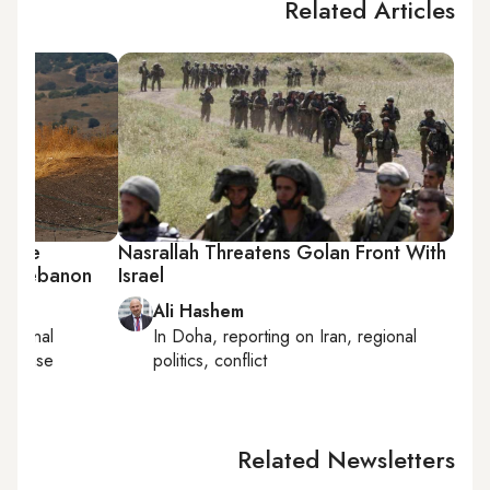
Related Articles
 fire
Nasrallah Threatens Golan Front With
th Lebanon
Israel
Ali Hashem
national
In
Doha
, reporting on
Iran, regional
 defense
politics, conflict
Related Newsletters