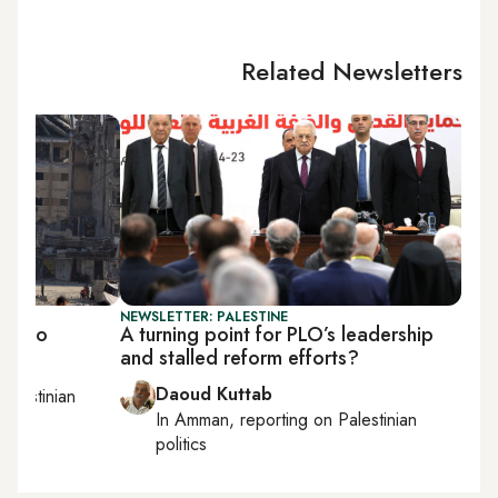
Related Newsletters
NEWSLETTER: PALESTINE
 limbo
A turning point for PLO’s leadership
and stalled reform efforts?
Daoud Kuttab
Palestinian
In
Amman
, reporting on
Palestinian
politics