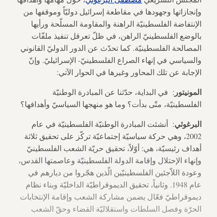
وإنجازاتها وجهودها في مقاطعة إسرائيل دوليّاً وموقفها من
الإنتفاضة الفلسطينيّة الراهنة والمقاومة المسلّحة ورأيها
بالوضع الفلسطينيّ الراهن، في ظلّ تعرقل تنفيذ ملفّات
المصالحة الفلسطينيّة. كما تحدّث عن الدور الدوليّ القانوني
والسياسي في إنهاء الصراع الفلسطينيّ- الإسرائيليّ. وإنّ
الإجابة عن تلك المحاور وغيرها في الحوار الآتي:
المونيتور
: في البداية، حدّثنا عن المبادرة الوطنيّة
الفلسطينيّة، متّى بدأت؟ وما هو منهجها السياسيّ وأهدافها؟
البرغوثي
: أنشئت المبادرة الوطنيّة الفلسطينيّة في عام
2002، وهي حركة سياسيّة إجتماعيّة تركّز على تحقيق ثلاثة
أهداف رئيسيّة، هي: أوّلاً، تحقيق حريّة الشعب الفلسطينيّ
وإنهاء الإحتلال وإقامة الدولة الفلسطينيّة وعاصمتها القدس،
وعودة اللاّجئين الفلسطينيّين الّذين هجّروا من ديارهم في
عام 1948. وثانياً، تحقيق الديموقراطيّة الداخليّة وبناء نظام
ديموقراطيّ فعّال يضمن مشاركة الشعب وإقامة الإنتخابات
الحرّة وفصل السلطات واستقلاليّة القضاء وحقّ الشعب