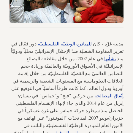
مدينة غزّة - كان
للمبادرة الوطنيّة الفلسطينيّة
دور فعّال في
تعزيز المقاومة الشعبيّة ضدّ الإحتلال الإسرائيليّ محليّاً ودوليّاً
منذ
نشأتها
في عام 2002، من خلال مقاطعة البضائع
الإسرائيليّة في الأسواق الأوروبيّة والعالميّة وزيادة حجم
التضامن العالميّ مع القضيّة الفلسطينيّة من خلال إقامة
العلاقات الدبلوماسية مع المستويات الشعبية والرسمية في
أوروبا ودول العالم. كما كانت طرفاً أساسيّاً في التوقيع على
إتّفاق المصالحة
بين حركتي "فتح" و"حماس" في نيسان/
إبريل من عام 2014 والذي جاء لإنهاء الإنقسام الفلسطيني
الحاصل منذ سيطرة حركة حماس على غزة عسكرياً في
حزيران/يونيو 2007. لقد تحدّث "المونيتور" عبر الهاتف مع
الأمين العام للمبادرة الوطنيّة الفلسطينيّة والنائب في
المجلس التشريعيّ
مصطفى البرغوثي
، حول مهامها وأهدافها