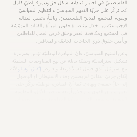
الفلسطينيّ في اختيار قياداته بشكل حرّ وديموقراطيّ كامل.
كما تركّز على حريّة التعبير السياسيّ والتنظيم السياسيّ
وتقوية المجتمع المدنيّ الفلسطينيّ. وثالثاً، تحقيق العدالة
الإجتماعيّة من خلال مناصرة حقوق المرأة والفئات المهمّشة
في المجتمع ومكافحة الفقر وخلق فرص العمل للعاطلين
وتأمين حقوق ذوي الحاجات الخاصّة والمعاقين.
وعن المنهج السياسيّ، فإنّ المبادرة الوطنيّة تؤمن بضرورة
تشكيل استراتيجيّة وطنيّة بديلة عن نهج المفاوضات السلميّة
مع إسرائيل اّلذي فشل فشلاً ذريعاً، وتعارض
إتّفاق أوسلو
لأنّه
إتّفاق جزئيّ انتقاليّ لم يضمن وقف الاستيطان أو الوصول
إلى حلّ حقيقيّ ونهائيّ. كما أنّ المبادرة الوطنيّة تركّز على
تغيير ميزان القوى من خلال أربعة عناصر: الأوّل، المقاومة
الشعبيّة الواسعة، الثاني، حركة المقاطعة وفرض العقوبات
ضدّ الإحتلال الإسرائيليّ، الثالث، دعم صمود الناس على
الأرض إجتماعيّاً وإقتصاديّاً. أمّا الرابع فالعمل على الوحدة
الوطنيّة وضرورة إنشاء قيادة فلسطينيّة موحّدة تتجاوز عقدة
الإنقسام الحاليّة.