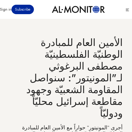
تجاوز
Click
Sign in
Subscribe
إلى
to
المحتوى
see
menu
الرئيسي
الأمين العام للمبادرة
الوطنيّة الفلسطينيّة
مصطفى البرغوثي
لـ"المونيتور": سنواصل
المقاومة الشعبيّة وجهود
مقاطعة إسرائيل محليّاً
ودوليّاً
أجرى "المونيتور" حواراً مع الأمين العام للمبادرة