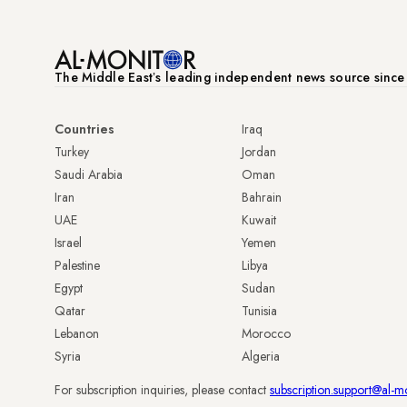
The Middle Eastʼs leading independent news source sinc
Countries
Iraq
Turkey
Jordan
Saudi Arabia
Oman
Iran
Bahrain
UAE
Kuwait
Israel
Yemen
Palestine
Libya
Egypt
Sudan
Qatar
Tunisia
Lebanon
Morocco
Syria
Algeria
For subscription inquiries, please contact
subscription.support@al-m