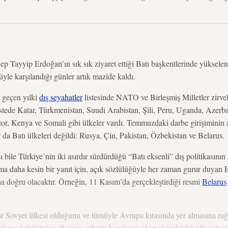
 Tayyip Erdoğan’ın sık sık ziyaret ettiği Batı başkentlerinde yüksele
üyle karşılandığı günler artık mazide kaldı.
 geçen yılki
dış seyahatler
listesinde NATO ve Birleşmiş Milletler zirvele
istede Katar, Türkmenistan, Suudi Arabistan, Şili, Peru, Uganda, Azerb
ator, Kenya ve Somali gibi ülkeler vardı. Temmuzdaki darbe girişiminin 
r da Batı ülkeleri değildi: Rusya, Çin, Pakistan, Özbekistan ve Belarus.
ı bile Türkiye’nin iki asırdır sürdürdüğü “Batı eksenli” dış politikasının
Ama daha kesin bir yanıt için, açık sözlülüğüyle her zaman gurur duyan
a doğru olacaktır. Örneğin, 11 Kasım’da gerçekleştirdiği resmi
Belarus
bir Sovyet ülkesi olduğunu ve tümüyle Avrupa kıtasında yer almasına r
ğunu hatırlatalım. Belarus elbette kendisini “demokratik” bir ülke olar