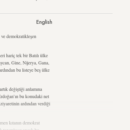
English
n ve demokratikleşen
ri hariç tek bir Batılı ülke
aycan, Gine, Nijerya, Gana,
ardından bu listeye beş ülke
 artık değiştiği anlamına
 Erdoğan’ın bu konudaki net
ziyaretinin ardından verdiği
ağmen kıtanın demokrat
ak tanımlıyor ancak bu,