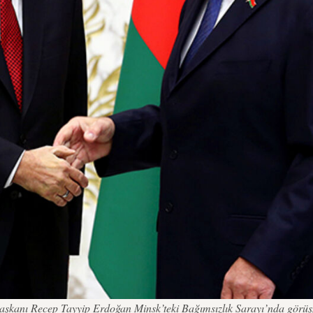
kanı Recep Tayyip Erdoğan Minsk’teki Bağımsızlık Sarayı’nda görüşm