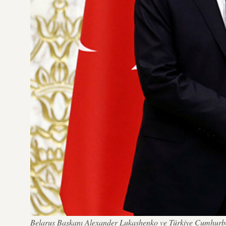
Belarus Başkanı Alexander Lukashenko ve Türkiye Cumhurbaş