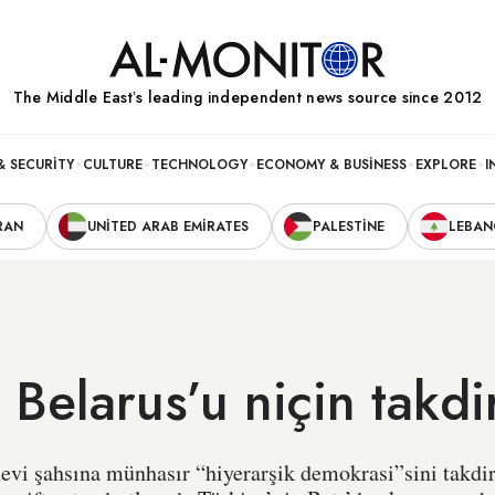
The Middle Eastʼs leading independent news source since 2012
& SECURITY
CULTURE
TECHNOLOGY
ECONOMY & BUSINESS
EXPLORE
I
RAN
UNITED ARAB EMIRATES
PALESTINE
LEBA
Belarus’u niçin takdir
evi şahsına münhasır “hiyerarşik demokrasi”sini takdir