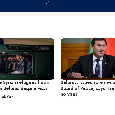
 Syrian refugees flown
Belarus, issued rare invita
m Belarus despite visas
Board of Peace, says it r
no visas
 al-Kanj