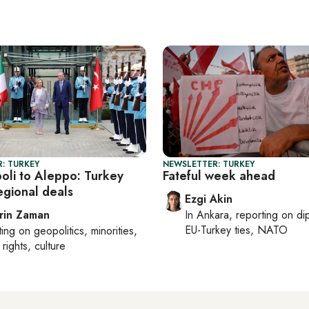
: TURKEY
NEWSLETTER: TURKEY
poli to Aleppo: Turkey
Fateful week ahead
egional deals
Ezgi Akin
rin Zaman
In
Ankara
, reporting on
di
EU-Turkey ties, NATO
ting on
geopolitics, minorities,
rights, culture