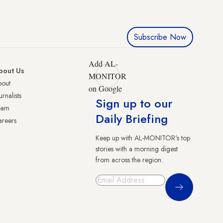
Subscribe Now
Add AL-
bout Us
MONITOR
bout
on Google
urnalists
Sign up to our
eam
Daily Briefing
reers
Keep up with AL-MONITOR's top
stories with a morning digest
from across the region.
Sign Up