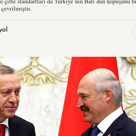
ve çifte standartları da Türkiye’nin Batı’dan kopuşunu hı
çevrilmiştir.
yol