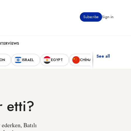
Subscribe
Sign in
NTERVIEWS
See all
NON
ISRAEL
EGYPT
CHINA
UNITED STA
 etti?
 ederken, Batılı