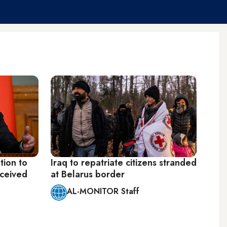
tion to
Iraq to repatriate citizens stranded
eceived
at Belarus border
AL-MONITOR Staff