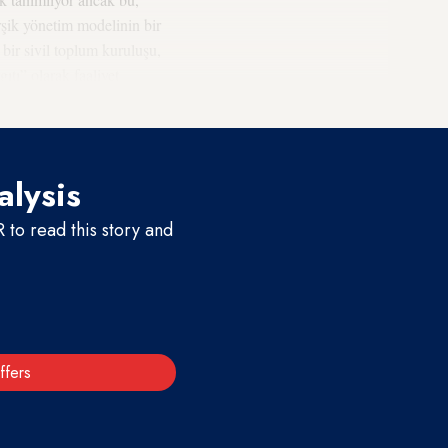
rşik yönetim modelinin bir
ir sivil toplum kuruluşu,
ıtı” olarak faaliyet
alysis
to read this story and
ffers