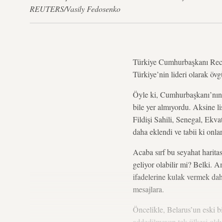
REUTERS/Vasily Fedosenko
Türkiye Cumhurbaşkanı Recep
Türkiye’nin lideri olarak övg
Öyle ki, Cumhurbaşkanı’nın
bile yer almıyordu. Aksine l
Fildişi Sahili, Senegal, Ekv
daha eklendi ve tabii ki onla
Acaba sırf bu seyahat haritas
geliyor olabilir mi? Belki. 
ifadelerine kulak vermek dah
mesajlara.
Öncelikle, Belarus’un eski 
addedilmeyen tek ülkesi oldu