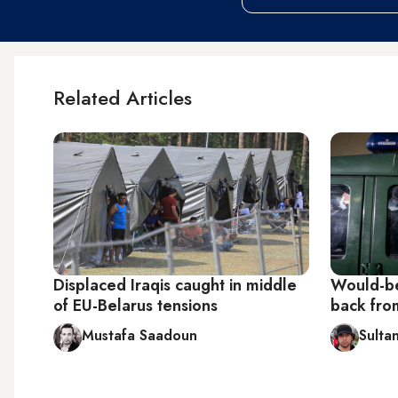
Related Articles
Displaced Iraqis caught in middle
Would-be
of EU-Belarus tensions
back fro
Mustafa Saadoun
Sultan