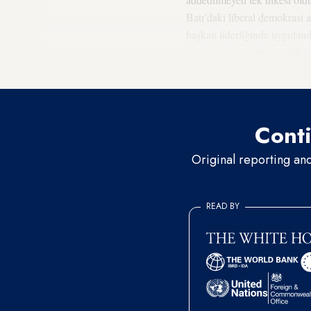
Batı’daki liberal demokrasi 
başkan liderliğinde uyguland
medya, siyasi parti, sendika 
gösterdiğine işaret ediyor.
Conti
Original reporting an
READ BY