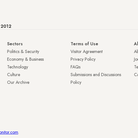
e 2012
Sectors
Terms of Use
A
Politics & Security
Visitor Agreement
A
Economy & Business
Privacy Policy
Jo
Technology
FAQs
T
Culture
Submissions and Discussions
Ca
Our Archive
Policy
onitor.com
.