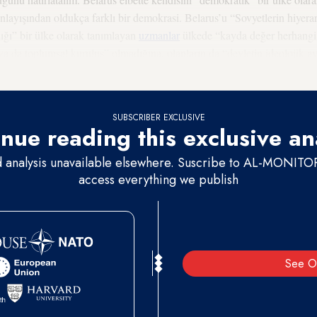
anlayışından oldukça farklı bir demokrasi. Belarus’u “Sovyetlerin hiyera
ığı” bir ülke olarak tanımlayan
uzmanlar
ülkede “kayda değer herhangi b
ya da toplumsal kuruluş” olmadığına, olanların da “devletin ideolojik ayg
SUBSCRIBER EXCLUSIVE
nue reading this exclusive an
d analysis unavailable elsewhere. Suscribe to AL-MONITOR 
access everything we publish
See O