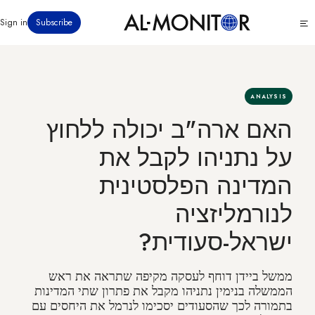
דילוג
Click
Sign in
Subscribe
לתוכן
to
העיקרי
see
menu
ANALYSIS
האם ארה"ב יכולה ללחוץ
על נתניהו לקבל את
המדינה הפלסטינית
לנורמליזציה
ישראל-סעודית?
ממשל ביידן דוחף לעסקה מקיפה שתראה את ראש
הממשלה בנימין נתניהו מקבל את פתרון שתי המדינות
בתמורה לכך שהסעודים יסכימו לנרמל את היחסים עם