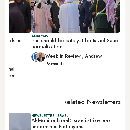
ANALYSIS
n stuck as
Iran should be catalyst for Israel-Saudi
boost
normalization
Week in Review
,
Andrew
Parasiliti
national
 defense
Related Newsletters
NEWSLETTER: ISRAEL
Al-Monitor Israel: Israeli strike leak
undermines Netanyahu