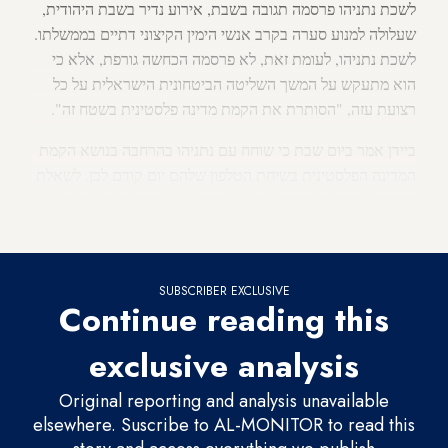
לשכת נתניהו פרסמה תגובה בשבת, אירוע נדיר בשבת היהודית,
שעלולה למנוע סערה בקרב אנשי הימין הקיצוני דתיים בממשלתו.
לשכת נתניהו, לעומת זאת, לא פרסמה הכחשה גורפת, אלא כי
הוא מתעקש על המשך השליטה הביטחונית הישראלית על כל
רצועת עזה, "הסותרת את הקמת מדינה פלסטינית בשטח זה".
ביידן אמר ביום שבת כי שוחח עם נתניהו בהרחבה בנושא הקמת
המדינה הפלסטינית בשיחת הטלפון שלהם יום קודם לכן. לשאלת
העיתונאים האם פתרון שתי המדינות בלתי אפשרי עם נתניהו
בתפקיד, ענה הנשיא "לא, זה לא".
SUBSCRIBER EXCLUSIVE
Continue reading this
exclusive analysis
Original reporting and analysis unavailable
elsewhere. Suscribe to AL-MONITOR to read this