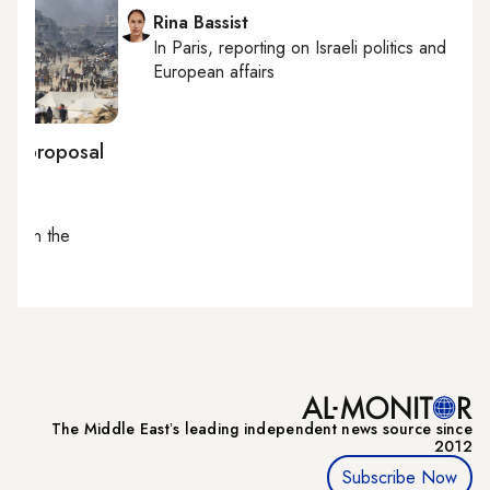
Rina Bassist
In
Paris
, reporting on
Israeli politics and
European affairs
ce proposal
ting on
the
The Middle Eastʼs leading independent news source since
2012
Subscribe Now