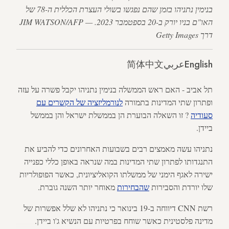
בנימין נתניהו בזמן שהם נפגשו בשולי העצרת הכללית ה-78 של
האו"ם בניו יורק ב-20 בספטמבר 2023. — JIM WATSON/AFP
דרך Getty Images
English
عربي
简体中文
תל אביב - האם ראש הממשלה בנימין נתניהו יקבל פשרה על עזה
ופתרון שתי המדינות בתמורה
לנורמליזציה של הקשרים עם
סעודיה
? זו השאלה הבוערת הן בממשלת ישראל והן בממשל
ביידן.
נתניהו עשה מאמצים רבים בשבועות האחרונים כדי להביע את
התנגדותו לפתרון שתי המדינות במה שנראה באופן כללי כפנייה
ישירה לאגף הימני של ממשלתו הקואליציונית, כאשר הפופולריות
שלו יורדת והסבירות
שהבחירות
מאוחר יותר השנה גוברת.
רשת CNN דיווחה ב-19 בינואר כי נתניהו לא שלל אפשרות של
מדינה פלסטינית כאשר שוחח בפרטיות עם הנשיא ג'ו ביידן.