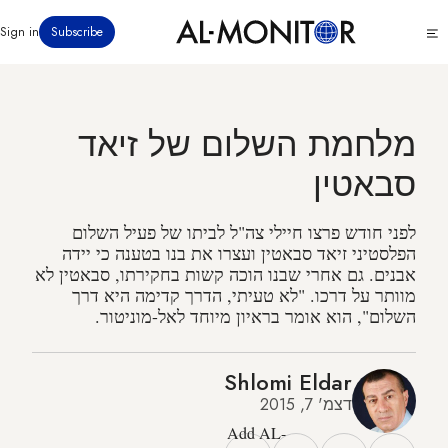
דילוג
Click
Sign in
Subscribe
לתוכן
to
העיקרי
see
menu
מלחמת השלום של זיאד
סבאטין
לפני חודש פרצו חיילי צה"ל לביתו של פעיל השלום
הפלסטיני זיאד סבאטין ועצרו את בנו בטענה כי יידה
אבנים. גם אחרי שבנו הוכה קשות בחקירתו, סבאטין לא
מוותר על דרכו. "לא טעיתי, הדרך קדימה היא דרך
השלום", הוא אומר בראיון מיוחד לאל-מוניטור.
Shlomi Eldar
דצמ' 7, 2015
Add AL-