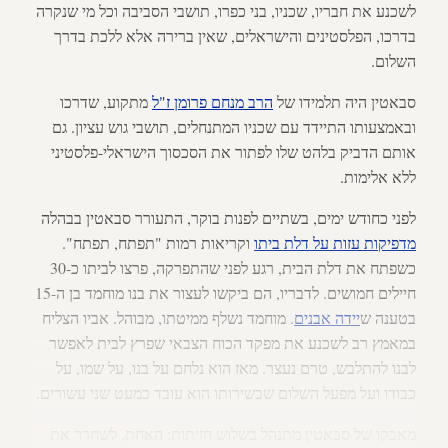
לשכנע את חבריו, שכניו, בני כפרו, תושבי הסביבה וכל מי שנקרה
בדרכו, הפלסטינים והישראלים, שאין ברירה אלא ללכת בדרך
השלום.
סבאטין היה תלמידו של
הרב מנחם פרומן ז"ל
מתקוע, שדרכו
ובאמצעותו התיידד עם שכניו המתנחלים, תושבי גוש עציון. גם
אותם הדביק בלהט שלו לפתור את הסכסוך הישראלי-פלסטיני
ללא אלימות.
לפני כחודש ימים, בשתיים לפנות בוקר, התעורר סבאטין בבהלה
מדפיקות עזות על דלת ביתו
וקריאות רמות "תפתח, תפתח".
כשפתח את דלת הבית, רגע לפני שהתפרקה, פרצו לביתו כ-30
חיילים חמושים. לדבריו, הם ביקשו לעצור את בנו מוחמד בן ה-15
בטענה ש
יידה אבנים
. מוחמד נשלף ממיטתו, מבוהל. אביו הצליח
במאמץ רב לשכנע את מפקד הכוח הצבאי שפרץ לבית לאפשר
לבנו להתלבש, טרם נעצר. מאז הוא נלחם על בנו, על שמו, על
כבודו ועל מפעל השלום שבשירותו הוא עובד כמעט שני עשורים.
מאבקו של סבאטין מתנהל בשלוש חזיתות: האחת, לשחרר את