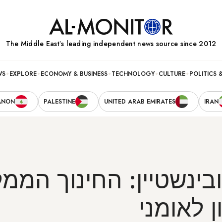
The Middle Eastʼs leading independent news source since 2012
WS
EXPLORE
ECONOMY & BUSINESS
TECHNOLOGY
CULTURE
POLITICS 
ANON
PALESTINE
UNITED ARAB EMIRATES
IRAN
בינשטיין: החינוך הממל
ן לאומני