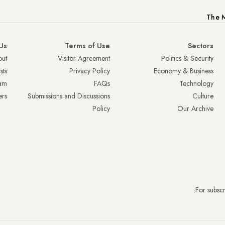
The M
Us
Terms of Use
Sectors
ut
Visitor Agreement
Politics & Security
sts
Privacy Policy
Economy & Business
am
FAQs
Technology
ers
Submissions and Discussions
Culture
Policy
Our Archive
.
For subscr