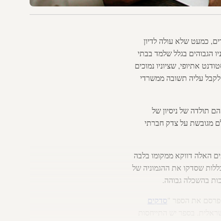
ם, כמעט שלא עולה לדיון
יו הגבוהים בגלל שלמד בבתי
ודנט אתיופי, שציוניו נמוכים
י לקבל עליה תשובה ממשרדי
ם תולדה של ניסיון של
ם מגובשת על צדק חברתי
ק והעיוותים האלה דווקא ממקומו בלבה
ללות שסדקו את ההגמוניה של
כות בהשכלה גבוהה.
 פרסם את הספר "
סדקים
ראלית. בספר יש התייחסות