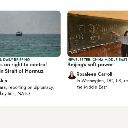
: DAILY BRIEFING
NEWSLETTER: CHINA-MIDDLE EAST
ts on right to control
Beijing's soft power
in Strait of Hormuz
Rosaleen Carroll
Akin
In
Washington, DC, US
, r
the Middle East
ara
, reporting on
diplomacy,
rkey ties, NATO