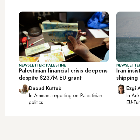
NEWSLETTER: PALESTINE
NEWSLETTER
Palestinian financial crisis deepens
Iran insis
despite $237M EU grant
shipping 
Daoud Kuttab
Ezgi 
In
Amman
, reporting on
Palestinian
In
Ank
politics
EU-Tu