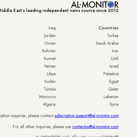
iddle Eastʼs leading independent news source since 2012
Iraq
Countries
Jordan
Turkey
Oman
Saudi Arabia
Bahrain
Iran
Kuwait
UAE
Yemen
Israel
Libya
Palestine
Sudan
Egypt
Tunisia
Qatar
Morocco
Lebanon
Algeria
Syria
iption inquiries, please contact
subscription.support@al-monitor.com
.
For all other inquiries, please use
contactus@al-monitor.com