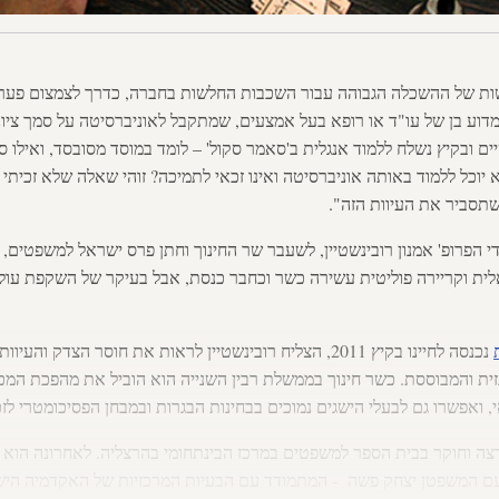
ישות של ההשכלה הגבוהה עבור השכבות החלשות בחברה, כדרך לצמצום פערי
מדוע בן של עו"ד או רופא בעל אמצעים, שמתקבל לאוניברסיטה על סמך ציונ
ים ובקיץ נשלח ללמוד אנגלית ב'סאמר סקול' – לומד במוסד מסובסד, ואילו סט
יוכל ללמוד באותה אוניברסיטה ואינו זכאי לתמיכה? זוהי שאלה שלא זכית
שתסביר את העיוות הזה".
 הפרופ' אמנון רובינשטיין, לשעבר שר החינוך וחתן פרס ישראל למשפטים, ה
ת וקריירה פוליטית עשירה כשר וכחבר כנסת, אבל בעיקר של השקפת עול
נכנסה לחיינו בקיץ 2011, הצליח רובינשטיין לראות את חוסר הצד
 והמבוססת. כשר חינוך בממשלת רבין השנייה הוא הוביל את מהפכת המכ
ואפשרו גם לבעלי הישגים נמוכים בבחינות הבגרות ובמבחן הפסיכומטרי לז
מרצה וחוקר בבית הספר למשפטים במרכז הבינתחומי בהרצליה. לאחרונה הוא
עם המשפטן יצחק פשה - המתמודד עם הבעיות המרכזיות של האקדמיה היש