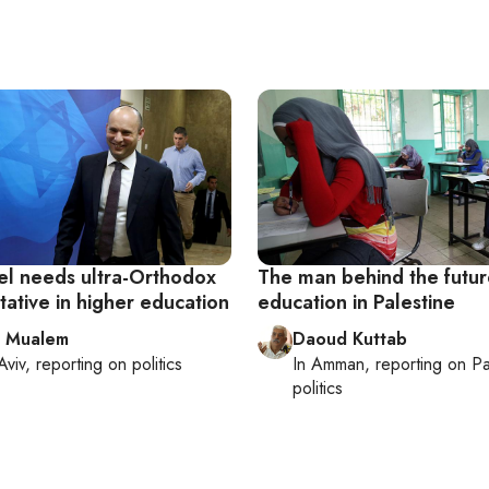
el needs ultra-Orthodox
The man behind the futur
ative in higher education
education in Palestine
l Mualem
Daoud Kuttab
Aviv
, reporting on
politics
In
Amman
, reporting on
Pa
politics