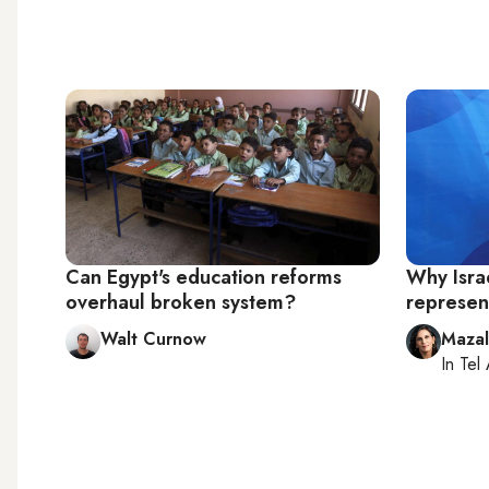
Can Egypt's education reforms
Why Isra
overhaul broken system?
represent
Walt Curnow
Maza
In
Tel 