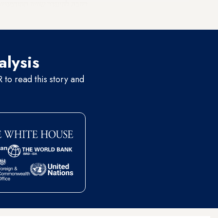
רחבה להיעדר שוויון ההזדמנויות
באקדמיה ובחינוך הממלכתי-דת
alysis
to read this story and