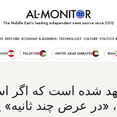
The Middle Eastʼs leading independent news source since 2012
WS
EXPLORE
ECONOMY & BUSINESS
TECHNOLOGY
CULTURE
POLITICS 
ANON
PALESTINE
UNITED ARAB EMIRATES
IRAN
هد شده است که اگر اس
، «در عرض چند ثانیه» 