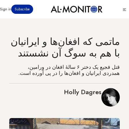
رفتن
Click
Sign in
Subscribe
به
to
محتوای
see
menu
اصلی
ماتمی که افغان‌ها و ایرانیان
با هم به سوگ آن نشستند
قتل فجیع یک دختر ۶ سالهٔ افغان در ورامین،
همدردی ایرانیان و افغان‌ها را در پی آورده است.
Holly Dagres