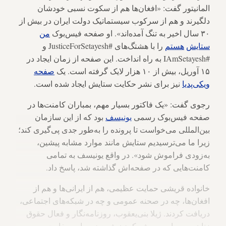
المانیتور گفت: «افغان‌ها هم از سکوت نسبی خودشان
دلگیرند و هم از سرکوب سیستماتیک دولت ایران در بیش از
۳۰ سال اخیر به تنگ آمده‌اند». او صفحه فیس‌بوک
من
ستایش
هستم
را با هشتگ‌های #JusticeForSetayesh و
#IAmSetayesh به راه انداخت. این صفحه از زمان ایجاد در
۱۵ آوریل، بیش از ۱۰ هزار لایک گرفته است. یک
صفحه
ویکی
پدیا
نیز برای نشر حکایت ستایش ایجاد شده است.
رجوی گفت: «یک فاکتور بسیار مهم، بمباران کامنت‌ها در
صفحه فیس‌بوک رسمی
یونیسف
بود که از این سازمان
بین‌المللی می‌خواست تا پرونده را به‌طور جدی پی‌گیری کند؛
زیرا ما می‌ترسیدیم ستایش مانند موارد مشابه پیشین،
به‌زودی فراموش شود». در واقع یونیسف به تمامی
کامنت‌هایی که در صفحه‌اش گذاشته شد، پاسخ داد.
خانواده قریشی حمایت عظیمی، هم از ایرانی‌ها و هم از
افغان‌ها، چه در صحنه عمومی و چه در شبکه‌های اجتماعی،
دریافت کردند. ژیلا بنی‌یعقوب، روزنامه‌نگار و فعال حقوق
زنان، به مراسم روشن‌کردن شمع در برابر سفارت