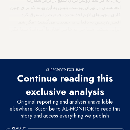
افغانستان در تهران پیوست. پلیس به این بهانه که برای چنین
کاری مجوزهای لازم اخذ نشده، جمعیت را متفرق کرد.
افسران پلیس به دفعات به جمعیت می‌گفتند: «مگر شما
ایرانی نیستید، شما چرا به خاطر افغان‌ها آمده‌اید؟ شما مگر
نمی‌دانید که افغان‌ها چقدر اینجا جرم و جنایت کرده‌اند،
چرا
از
آن
ها
دفاع
می
کنید
؟
». برخی زنان در جمعیت پلیس را به
رفتار نژادپرستانه متهم کردند و خود تهدید به بازداشت شدند.
SUBSCRIBER EXCLUSIVE
Continue reading this
exclusive analysis
Original reporting and analysis unavailable
elsewhere. Suscribe to AL-MONITOR to read this
story and access everything we publish
READ BY