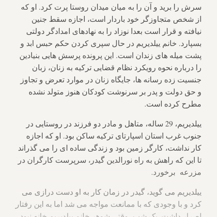
سرش را برید و آن را به میان میدان روستا پرت کرد. او که
از شخص متجاوزگر خود باردار است، اجازه سقط جنین
نیافته و قرار است بعدا نوزاد را به نهادهای امدادگر دولتی
بسپارد. خانم ییلدیریم در حال سپری کردن حکم حبس ابد و
پشت میله های زندان است. این پرونده پرسش هایی بنیادین
را درباره نحوه رویکرد نظام قضایی ترکیه به زنان، زبان
جنسیت زده رسانه ها، جایگاه زنان در موارد تعرض و تجاوز
و حق دولت و پدر بر سرنوشت کودکان هنوز متولد نشده
مطرح کرده است.
ییلدیریم، 29 ساله، متاهل و مادر دو فرزند در روستایی در
جنوب غرب استان اسپارتای ترکیه ساکن بود. او که اجازه
کار نداشت، کارگر زمین بود و زندگی ساده ای را می گذراند
تا این که راهش به راه نورالدین گیدر، سرپرست کارگران در
مزرعه برخورد.
ییلدیریم می گوید، گیدر در زمان کار به او دست درازی می
کرد و با وجودی که با ممانعت مواجه می شد اما به این رفتار
اصرار داشت. یک شب، وقتی شوهر خانم ییلدیریم خانه نبود،