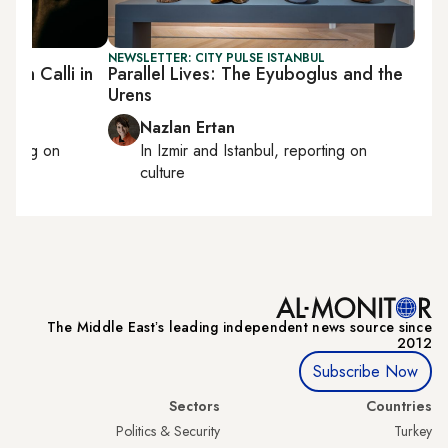
BUL
NEWSLETTER: CITY PULSE ISTANBUL
ahim Calli in
Parallel Lives: The Eyuboglus and the
Urens
Nazlan Ertan
orting on
In
Izmir
and
Istanbul
, reporting on
culture
The Middle Eastʼs leading independent news source since
2012
Subscribe Now
Sectors
Countries
Politics & Security
Turkey