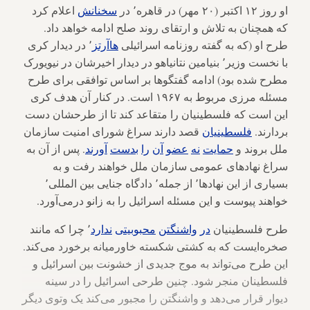
او روز ۱۲ اکتبر (۲۰ مهر) در قاهره٬ در
سخنانش
اعلام کرد
که همچنان به تلاش و ارتقای روند صلح ادامه خواهد داد.
طرح او (که به گفته روزنامه اسرائیلی
هاآرتز
٬ در دیدار کری
با نخست وزیر٬ بنیامین نتانیاهو در دیدار اخیرشان در نیویورک
مطرح شده بود) ادامه گفتگوها بر اساس توافقی برای طرح
مسئله مرزی مربوط به ۱۹۶۷ است. در کنار آن هدف کری
این است که فلسطینیان را متقاعد کند تا از طرحشان دست
بردارند.
فلسطینیان
قصد دارند سراغ شورای امنیت سازمان
ملل بروند و
حمایت
نه
عضو
آن
را
بدست
آورند
. پس از آن به
سراغ نهادهای عمومی سازمان ملل خواهند رفت و به
بسیاری از این نهادها٬ از جمله٬ دادگاه جنایی بین المللی٬
خواهند پیوست و این مسئله اسرائیل را به زانو درمی‌آورد.
طرح فلسطینیان
در
واشنگتن
محبوبیتی
ندارد
٬ چرا که مانند
صخره‌ایست که به کشتی شکسته خاورمیانه برخورد می‌کند.
این طرح می‌تواند به موج جدیدی از خشونت بین اسرائیل و
فلسطینان منجر شود. چنین طرحی اسرائیل را در سینه
دیوار قرار می‌دهد و واشنگتن را مجبور می‌کند یک وتوی دیگر