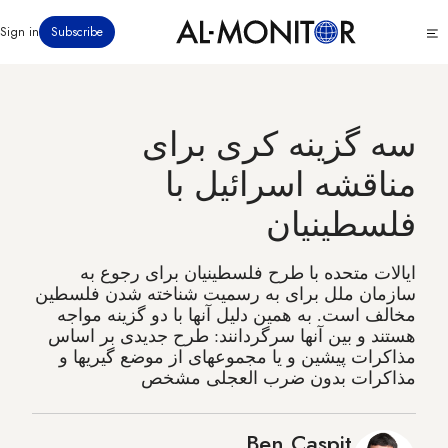
رفتن
Click
Sign in
Subscribe
به
to
محتوای
see
menu
اصلی
سه گزینه کری برای
مناقشه اسرائیل با
فلسطینیان
ایالات متحده با طرح فلسطینیان برای رجوع به
سازمان ملل برای به رسمیت شناخته شدن فلسطین
مخالف است. به همین دلیل آنها با دو گزینه مواجه
هستند و بین آنها سرگردانند: طرح جدیدی بر اساس
مذاکرات پیشین و یا مجموعهای از موضع گیریها و
مذاکرات بدون ضرب العجلی مشخص
Ben Caspit