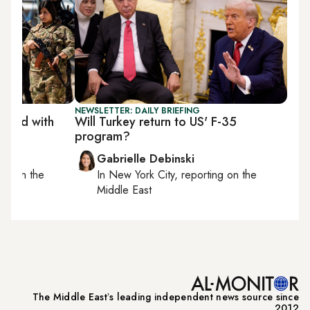
NEWSLETTER: DAILY BRIEFING
ground with
Will Turkey return to US' F-35
program?
Gabrielle Debinski
ting on
the
In
New York City
, reporting on
the
Middle East
The Middle Eastʼs leading independent news source since
2012