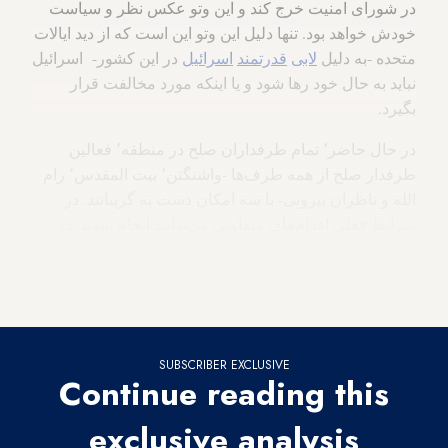
در شورای امنیت خرج کند و این وتو عکس نظر و سیاست
خودش خواهد بود. تنها دلیل این وتو این است که از دید ایالات
متحده -به دلیل
لابی
قدرتمند
اسرائیل
در این کشور- اسرائیل
نباید به حال خود رها شود و یا اینکه مورد مخالفت قرار
بگیرد.
در حال حاضر٬ تمام طرفداران صلح در منطقه٬ فعالین
طرفدار صلح از همه طرف‌ها -واشنگتن٬ بیت المقدس٬ رام
الله و ناظران بیرونی- با سه امکان دست به گریبانند. در
شرایط فعلی اقدام‌های متفاوتی می‌توانند انجام شوند. در
شرایط فعلی٬ اسرائیل و فلسطینان خود را در پایین‌ترین
سطح روابط از زمان شروع روند صلح اسلو در سال ۱۹۹۳
می‌بینند(با مستثنی کردن تقابل خشونت‌ آمیز سال ۲۰۰۱).
SUBSCRIBER EXCLUSIVE
Continue reading this
exclusive analysis