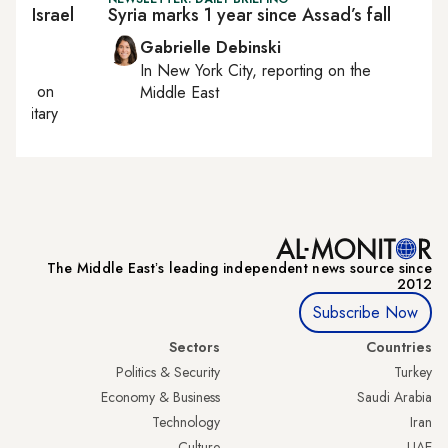
US, Israel
Syria marks 1 year since Assad’s fall
Gabrielle Debinski
In
New York City
, reporting on
the
orting on
Middle East
, military
The Middle Eastʼs leading independent news source since
2012
Subscribe Now
Sectors
Countries
Politics & Security
Turkey
Economy & Business
Saudi Arabia
Technology
Iran
Culture
UAE