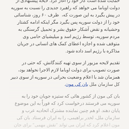
حمایت شده است کار خود را آغاز کرد. لایحه پیشنهادی از
دولت اوباما می خواهد که راهبرد جدیدی را نسبت به سوریه
در پیش بگیرد به این صورت که، ظرف ۶۰ روز، شناسائی
خود را از دولت سوریه پس بگیرد مگر اینکه ادامه کشتار
وحشیانه و نقض آشکار حقوق بشر و تحمیل گرسنگی به
مردم سوریه، توسط رژیم اسد و میلیشیای حامی وی
متوقف شده و اجازه اعطای کمک های انسانی در جریان
مذاکره با رژیم اسد داده شود.
تقدیم لایحه مزبور از سوی تهیه کنندگانش، که حتی در
صورت تصویب برای دولت اوباما لازم الاجرا نخواهد بود،
همزمان شد با اعلام وضعیت بحرانی در سوریه از سوی دبیر
کل سازمان ملل
بان کی مون
.
بان کی مون از کشور هائی که ستیزه جویان خود را به
سوریه می فرستند درخواست کرد که فوراٌ به این موضوع
پایان دهند. او هم چنین نماینده مشترک اتحادیه عرب و
سازمان ملل، لخدر براهیمی، را به ایران فرستاد. بان کی
مون اعلام کرد که ایران می تواند "نقش مهمی" برای جان