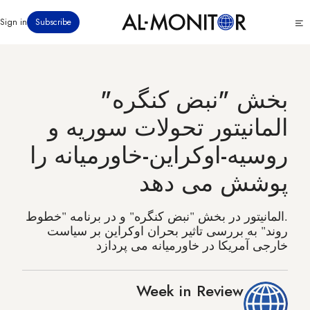
رفتن
Click
Sign in
Subscribe
به
to
محتوای
see
menu
اصلی
بخش "نبض کنگره"
المانیتور تحولات سوریه و
روسیه-اوکراین-خاورمیانه را
پوشش می دهد
.المانیتور در بخش "نبض کنگره" و در برنامه "خطوط
روند" به بررسی تاثیر بحران اوکراین بر سیاست
خارجی آمریکا در خاورمیانه می پردازد
Week in Review