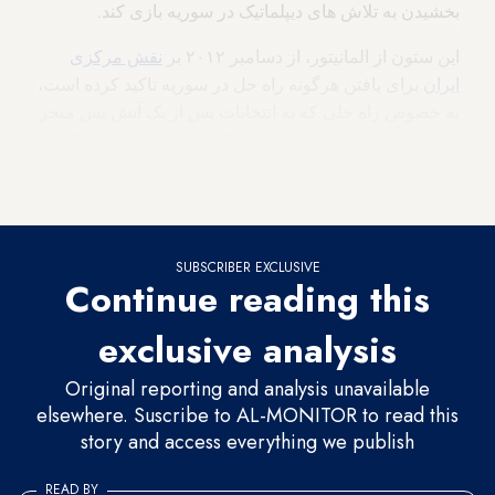
بخشیدن به تلاش های دیپلماتیک در سوریه بازی کند.
این ستون از المانیتور، از دسامبر ۲۰۱۲ بر
نقش مرکزی
ایران
برای یافتن هرگونه راه حل در سوریه تاکید کرده است،
به خصوص راه حلی که به انتخابات پس از یک آتش بس منجر
شود. طبق قانون اساسی سوریه انتخابات باید بین ۶۰ تا ۹۰
روز قبل از پایان دوره ریاست جمهوری اسد که در روز ۱۷
ژوئیه خواهد بود، برگزار شود.
SUBSCRIBER EXCLUSIVE
Continue reading this
exclusive analysis
Original reporting and analysis unavailable
elsewhere. Suscribe to AL-MONITOR to read this
story and access everything we publish
READ BY