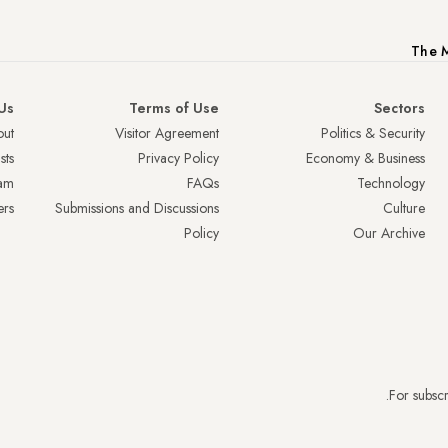
The M
Us
Terms of Use
Sectors
ut
Visitor Agreement
Politics & Security
sts
Privacy Policy
Economy & Business
am
FAQs
Technology
ers
Submissions and Discussions
Culture
Policy
Our Archive
.
For subscr