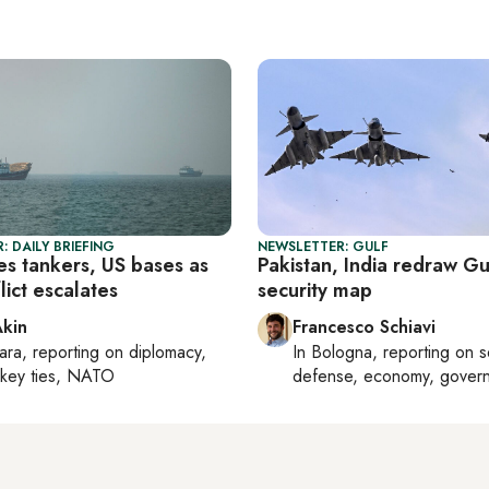
: DAILY BRIEFING
NEWSLETTER: GULF
kes tankers, US bases as
Pakistan, India redraw Gu
lict escalates
security map
Akin
Francesco Schiavi
ara
, reporting on
diplomacy,
In
Bologna
, reporting on
s
rkey ties, NATO
defense, economy, gover