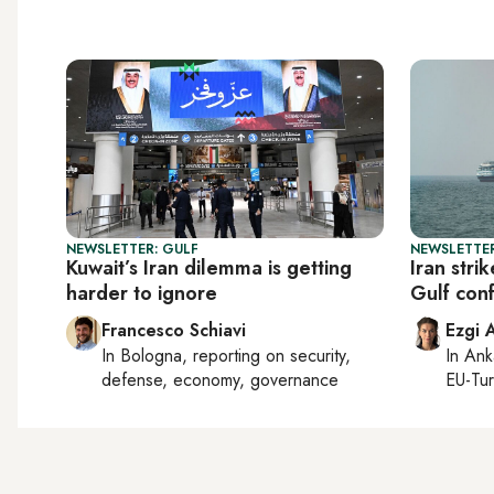
NEWSLETTER: GULF
NEWSLETTER
Kuwait’s Iran dilemma is getting
Iran stri
harder to ignore
Gulf conf
Francesco Schiavi
Ezgi 
In
Bologna
, reporting on
security,
In
Ank
defense, economy, governance
EU-Tu