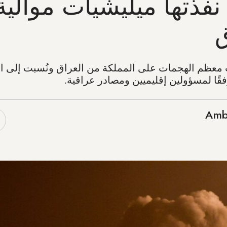
نفذتها ميليشيات موالية 
ق
نطلقت معظم الهجمات على المملكة من العراق ونُسبت إلى 
قًا لمسؤولين إقليميين ومصادر عراقية.
Amb