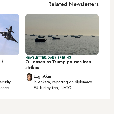
Related Newsletters
NEWSLETTER: DAILY BRIEFING
lf
Oil eases as Trump pauses Iran
strikes
Ezgi Akin
ecurity,
In
Ankara
, reporting on
diplomacy,
nance
EU-Turkey ties, NATO