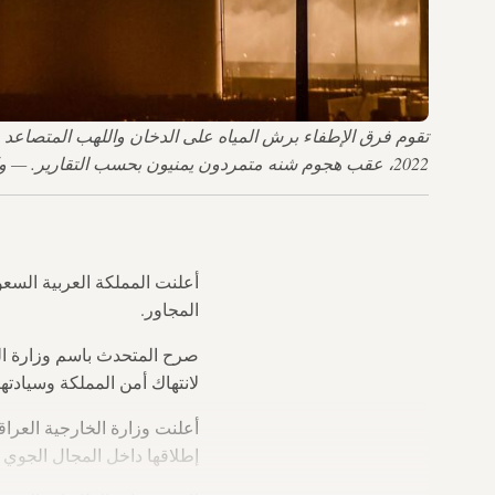
2022، عقب هجوم شنه متمردون يمنيون بحسب التقارير. — وكالة فرانس برس عبر صور غيتي
أعلنت المملكة العربية السعو
المجاور.
صرح المتحدث باسم وزارة الدف
لانتهاك أمن المملكة وسيادتها
أعلنت وزارة الخارجية العراق
إطلاقها داخل المجال الجوي لل