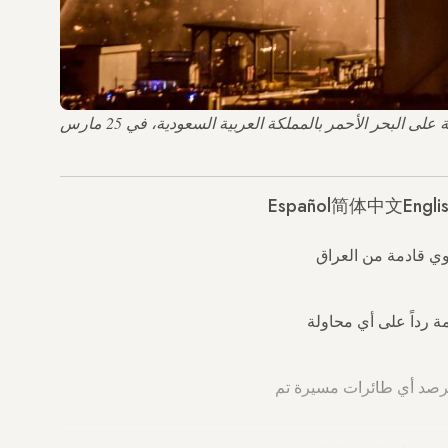
تقوم فرق الإطفاء برش المياه على الدخان واللهب المتصاعد من منشأة نفطية تابعة لشركة أرامكو السعودية في مدينة جدة الساحلية على البحر الأحمر بالمملكة العربية السعودية، في 25 مارس
Español
简体中文
Engli
وي قادمة من العراق
ة رداً على أي محاولة
م ترصد أي طائرات مسيرة تم