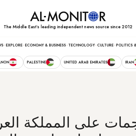
The Middle Eastʼs leading independent news source since 2012
WS
EXPLORE
ECONOMY & BUSINESS
TECHNOLOGY
CULTURE
POLITICS 
ANON
PALESTINE
UNITED ARAB EMIRATES
IRAN
مات على المملكة العر