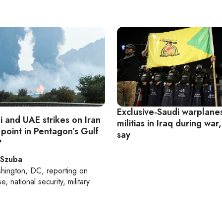
Exclusive-Saudi warplanes
i and UAE strikes on Iran
militias in Iraq during war
 point in Pentagon’s Gulf
say
?
 Szuba
hington, DC
, reporting on
, national security, military