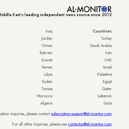
iddle Eastʼs leading independent news source since 2012
Iraq
Countries
Jordan
Turkey
Oman
Saudi Arabia
Bahrain
Iran
Kuwait
UAE
Yemen
Israel
Libya
Palestine
Sudan
Egypt
Tunisia
Qatar
Morocco
Lebanon
Algeria
Syria
iption inquiries, please contact
subscription.support@al-monitor.com
.
For all other inquiries, please use
contactus@al-monitor.com