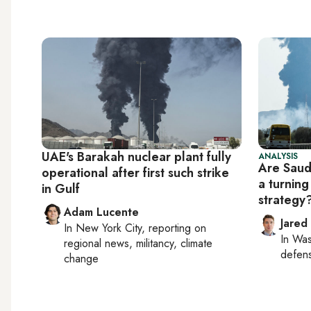
UAE's Barakah nuclear plant fully
ANALYSIS
Are Saud
operational after first such strike
a turning
in Gulf
strategy
Adam Lucente
Jared
In
New York City
, reporting on
In
Was
regional news, militancy, climate
defense
change