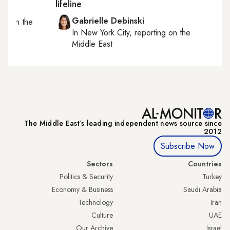
lifeline
Gabrielle Debinski
ting on
the
In
New York City
, reporting on
the
Middle East
The Middle Eastʼs leading independent news source since
2012
Subscribe Now
Sectors
Countries
Politics & Security
Turkey
Economy & Business
Saudi Arabia
Technology
Iran
Culture
UAE
Our Archive
Israel