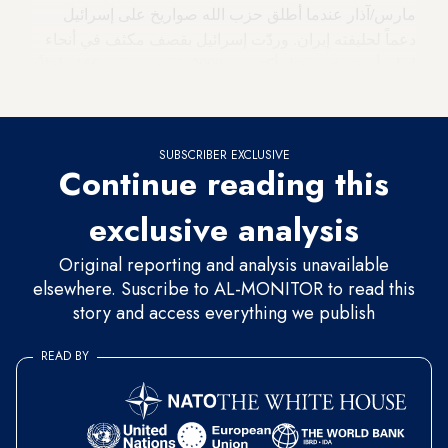
مارس/آذار عندما أطلق حزب الله صواريخ على إسرائيل
دعماً لحليفته إيران. وردّت إسرائيل بقصف مكثف في أنحاء
لبنان أسفر عن مقتل أكثر من 2000 شخص، بينهم 166 طفلاً
على الأقل، وفقاً للسلطات اللبنانية.
SUBSCRIBER EXCLUSIVE
Continue reading this
exclusive analysis
Original reporting and analysis unavailable
elsewhere. Suscribe to AL-MONITOR to read this
story and access everything we publish
READ BY