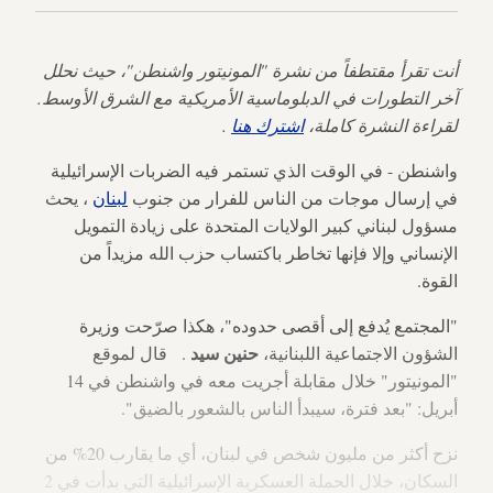
أنت تقرأ مقتطفاً من نشرة "المونيتور واشنطن"، حيث نحلل
آخر التطورات في الدبلوماسية الأمريكية مع الشرق الأوسط.
لقراءة النشرة كاملة،
اشترك هنا
.
واشنطن - في الوقت الذي تستمر فيه الضربات الإسرائيلية
في إرسال موجات من الناس للفرار من جنوب
لبنان
، يحث
مسؤول لبناني كبير الولايات المتحدة على زيادة التمويل
الإنساني وإلا فإنها تخاطر باكتساب حزب الله مزيداً من
القوة.
"المجتمع يُدفع إلى أقصى حدوده"، هكذا صرّحت وزيرة
حنين سيد
الشؤون الاجتماعية اللبنانية،
.
قال لموقع
"المونيتور" خلال مقابلة أجريت معه في واشنطن في 14
أبريل: "بعد فترة، سيبدأ الناس بالشعور بالضيق".
نزح أكثر من مليون شخص في لبنان، أي ما يقارب 20% من
السكان، خلال الحملة العسكرية الإسرائيلية التي بدأت في 2