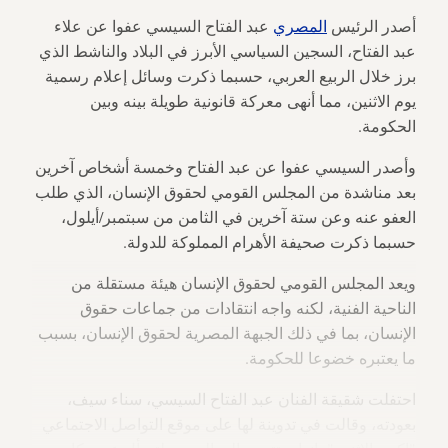
أصدر الرئيس
المصري
عبد الفتاح السيسي عفوا عن علاء
عبد الفتاح، السجين السياسي الأبرز في البلاد والناشط الذي
برز خلال الربيع العربي، حسبما ذكرت وسائل إعلام رسمية
يوم الاثنين، مما أنهى معركة قانونية طويلة بينه وبين
الحكومة.
وأصدر السيسي عفوا عن عبد الفتاح وخمسة أشخاص آخرين
بعد مناشدة من المجلس القومي لحقوق الإنسان، الذي طلب
العفو عنه وعن ستة آخرين في الثامن من سبتمبر/أيلول،
حسبما ذكرت صحيفة الأهرام المملوكة للدولة.
ويعد المجلس القومي لحقوق الإنسان هيئة مستقلة من
الناحية الفنية، لكنه واجه انتقادات من جماعات حقوق
الإنسان، بما في ذلك الجبهة المصرية لحقوق الإنسان، بسبب
ما يعتبره خضوعا للحكومة.
احتفلت شقيقة الفنان عبد الفتاح السيسي، سناء سيف،
بعودته، وقالت في تدوينة لها على موقع التواصل الاجتماعي