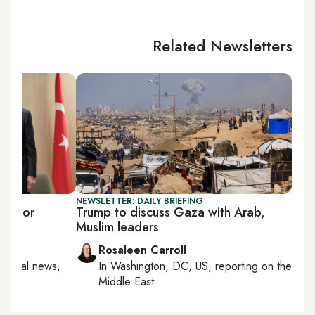
Related Newsletters
NEWSLETTER: DAILY BRIEFING
er for
Trump to discuss Gaza with Arab,
Muslim leaders
Rosaleen Carroll
egional news,
In
Washington, DC, US
, reporting on
the
Middle East