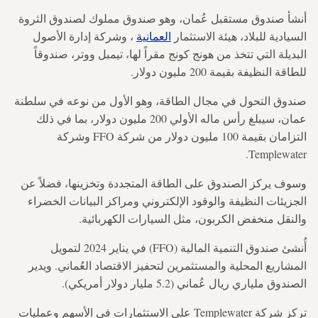
أنشأ صندوق مستقبل عُمان، وهو صندوق مملوك لصندوق الثروة
السيادية للبلاد، هيئة الاستثمار
العمانية
، وشركة إدارة الأصول
البديلة التي تتخذ من هونج كونج مقراً لها، تيمبل ووتر، صندوقاً
للطاقة النظيفة بقيمة 200 مليون دولار.
صندوق التحول في مجال الطاقة، وهو الأول من نوعه في سلطنة
عمان، سيبلغ رأس ماله الأولي 200 مليون دولار، بما في ذلك
التزامان بقيمة 100 مليون دولار من شركة FFO وشركة
Templewater.
وسوف يركز الصندوق على الطاقة المتجددة وتخزينها، فضلاً عن
الجزيئات النظيفة والوقود الإلكتروني ومراكز البيانات الخضراء
والنقل منخفض الكربون، مثل السيارات الكهربائية.
أُنشئ صندوق التنمية المالية (FFO) في يناير 2024 لتمويل
المشاريع المحلية والمستثمرين لتحفيز الاقتصاد العُماني. ويدير
الصندوق ملياري ريال عُماني (5.2 مليار دولار أمريكي).
تركز شركة Templewater على الاستثمارات في الأسهم وعمليات