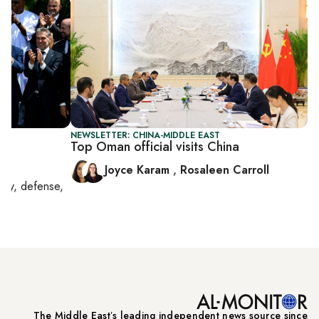
NEWSLETTER: CHINA-MIDDLE EAST
Top Oman official visits China
Joyce Karam
,
Rosaleen Carroll
rity, defense,
The Middle Eastʼs leading independent news source since