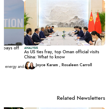
h pays off
ANALYSIS
As US ties fray, top Oman official visits
China: What to know
Joyce Karam
,
Rosaleen Carroll
ss, energy and
Related Newsletters