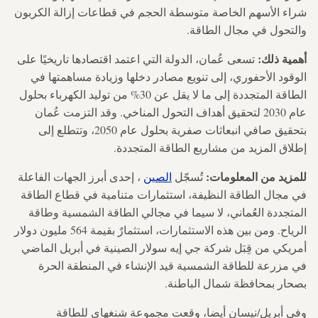
شراء الأسهم الخاصة متوسطة الحجم في قطاعات إزالة الكربون
والتحول في مجال الطاقة.
أهمية ذلك:
تسعى عُمان، الدولة التي اعتمد اقتصادها تاريخيًا على
الوقود الأحفوري، إلى تنويع مصادر دخلها وزيادة مساهمتها في
الطاقة المتجددة إلى ما لا يقل عن 30% من توليد الكهرباء بحلول
عام 2030 لتحقيق أهداف التحول المناخي. وقد التزمت عُمان
بتحقيق صافي انبعاثات صفرية بحلول عام 2050، وتتطلع إلى
إطلاق المزيد من مشاريع الطاقة المتجددة.
للمزيد من المعلومات:
تُسجّل
الصين
، إحدى أبرز الجهات الفاعلة
في مجال الطاقة النظيفة، استثمارات متنامية في قطاع الطاقة
المتجددة العُماني، لا سيما في مجالي الطاقة الشمسية وطاقة
الرياح. ومن بين هذه الاستثمارات، استثمارٌ بقيمة 564 مليون دولار
أمريكي من قِبَل شركة جي إيه سولار الصينية في أبريل الماضي
في مزرعة للطاقة الشمسية قيد الإنشاء في المنطقة الحرة
بصحار بمحافظة شمال الباطنة.
وفي أبريل/نيسان أيضا، وقعت مجموعة شنغهاي للطاقة