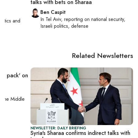
talks with bets on Sharaa
Ben Caspit
In
Tel Aviv
, reporting on
national security,
politics and
Israeli politics, defense
Related Newsletters
the pack' on
on
the Middle
NEWSLETTER: DAILY BRIEFING
Syria's Sharaa confirms indirect talks with