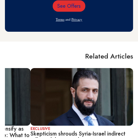
See Offers
Email
Address
Terms
and
Privacy
Related Articles
ntensify as
EXCLUSIVE
Skepticism shrouds Syria-Israel indirect
ize: What to