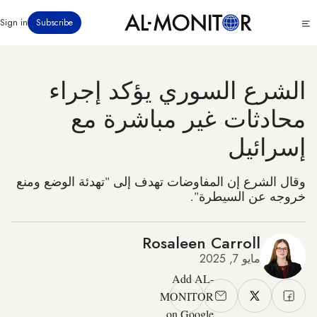
تجاوز
Click
Sign in
Subscribe
إلى
to
المحتوى
see
menu
الرئيسي
الشرع السوري يؤكد إجراء
محادثات غير مباشرة مع
إسرائيل
وقال الشرع إن المفاوضات تهدف إلى "تهدئة الوضع ومنع
خروجه عن السيطرة".
Rosaleen Carroll
مايو 7, 2025
Add AL-
MONITOR
on Google