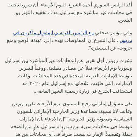
أكد الرئيس السوري أحمد الشرع، اليوم الأربعاء، أن سوريا دخلت
في محادثات غير مباشرة مع إسرائيل بهدف تخفيف التوتر بين
البلدين.
وفي مؤتمر صحفي
مع الرئيس الفرنسي إيمانويل ماكرون في
باريس
، قال الشرع إن المفاوضات تهدف إلى "تهدئة الوضع ومنع
خروجه عن السيطرة".
نشرت رويترز أول تقرير عن المحادثات غير المباشرة بين إسرائيل
وسوريا يوم الأربعاء، نقلاً عن مصادر مطلعة. ووفقاً للتقرير،
تتوسط الإمارات العربية المتحدة في هذه المحادثات. وكانت
الإمارات، التي طبّعت علاقاتها مع إسرائيل عام ٢٠٢٠، قد
استضافت الشرع في زيارة رسمية الشهر الماضي.
نفى مسؤول إماراتي رفيع المستوى، يوم الأربعاء، تقرير رويترز.
وقالت لانا نسيبة، مساعدة وزير الخارجية الإماراتي للشؤون
السياسية ومبعوثة وزير الخارجية: "إن الادعاء بأن الإمارات
تتوسط في محادثات سرية بين سوريا وإسرائيل عارٍ من الصحة
جملةً وتفصيلاً. الإمارات ليست طرفاً في أي محادثات من هذا