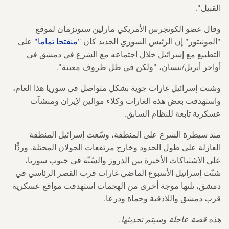
القبيل".
وقال عضو الكونجرس الأمريكي مارلين ستوتزمان لموقع
"المونيتور" إن الرئيس السوري الجديد كان
"منفتحا تماما"
على
التطبيع مع إسرائيل خلال اجتماعه مع الشرع في دمشق في
أواخر أبريل/نيسان، "ولكن في ظل ظروف معينة".
وشنت إسرائيل غارات جوية بشكل متواصل في سوريا هذا العام،
واستهدفت بعض هذه الغارات وكلاء موالين لإيران ومنشآت
عسكرية تابعة للنظام السابق.
منذ سيطرة الشرع على المنطقة، وسّعت إسرائيل المنطقة
العازلة على طول الحدود وخارج مرتفعات الجولان المحتلة. وردًّا
على الاشتباكات الأخيرة بين الدروز والسُنّة في جنوب سوريا،
شنّت إسرائيل الأسبوع الماضي غارات قرب القصر الرئاسي في
دمشق، تلتها موجة أخرى من الهجمات استهدفت مواقع عسكرية
قرب دمشق واللاذقية وحماة ودرعا.
هذه قصة عاجلة وسيتم تحديثها.