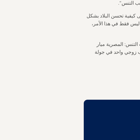
عب التنس".
ى كيفية تحسن البلاد بشكل
ليس فقط في هذا الأمر،
ي تصنيف رابطة محترفات التنس: المصرية ميار
ريف بلقب فردي واحد ولقب زوجي واحد في جولة