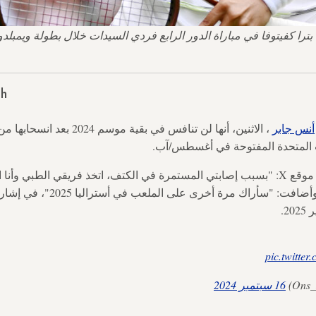
sh
أنس جابر
، الاثنين، أنها لن تنافس في بقية م
ت المتحدة المفتوحة في أغسطس/آب.
وكتبت جابر في منشور على موقع X: "بسبب إصابتي المستمرة في الكتف، اتخذ فريقي الطب
حلبة التنس لبقية الموسم". وأضافت: "سأر
2.
pic.twitte
16 سبتمبر 2024