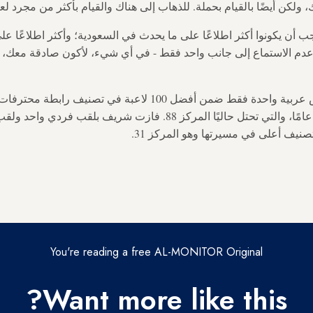
، ولكن أيضًا بالقيام بحملة. للذهاب إلى هناك والقيام بأكثر من مجرد ل
 أن يكونوا أكثر اطلاعًا على ما يحدث في السعودية؛ وأكثر اطلاعًا عل
عدم الاستماع إلى جانب واحد فقط - في أي شيء، لأكون صادقة معك، 
وبغياب جابر، تبقى لاعبة تنس عربية واحدة فقط ضمن أفضل 100 لاعبة ف
شريف، البالغة من العمر 28 عامًا، والتي تحتل حاليًا المركز 88. فازت ش
نيف أعلى في مسيرتها وهو المركز 31.
You're reading a free AL-MONITOR Original
Want more like this?