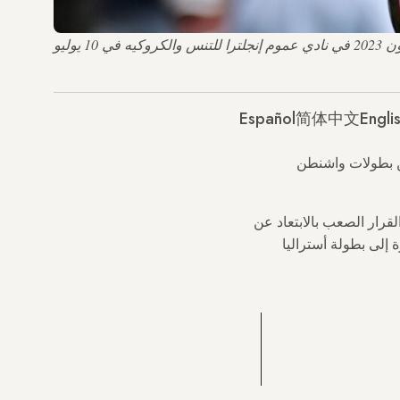
تحتفل التونسية أُنس جابر بنقطة المباراة الفائزة ضد التشيكية بترا كفيتوفا في مباراة الدور الرابع فردي السيدات خلال بطولة ويمبلدون 2023 في نادي عموم إنجلترا للتنس والكروكيه في 10 يوليو
Español
简体中文
Engli
وسم 2024 بعد انسحابها من بطولات واشنطن
ي وأنا القرار الصعب بالابتعاد عن
اك مرة أخرى على الملعب في أستراليا 2025"، في إشارة إلى بطولة أستراليا