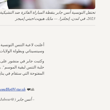
2023، في لندن، إنجلترا. — مايك هيويت/جيتي إميجز
أعلنت لاعبة التنس التونسية
وسينسيناتي وبطولة الولايا
المفتوحة التي ستقام في يناير 025
r.com/Hp0Vvtuvxh
🙏❤️
– أنس جابر (@Ons_Jabeur)