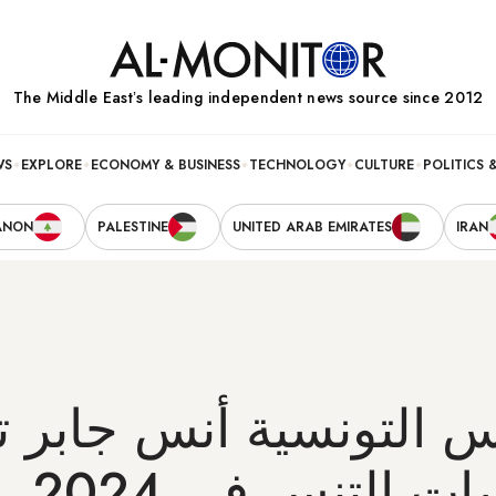
The Middle Eastʼs leading independent news source since 2012
WS
EXPLORE
ECONOMY & BUSINESS
TECHNOLOGY
CULTURE
POLITICS 
ANON
PALESTINE
UNITED ARAB EMIRATES
IRAN
نس التونسية أنس جابر
ت التنس في 2024