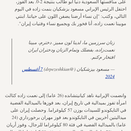
على منافستها السعودية دنيا أبو طالب بنتيجة 2-0. بعد الفوز،
احتفل الرئيس الإيراني مسعود بزشكيان بنمت زاده في اليوم
التالي، وكتب: "إن نساء أرضنا يضفن اللون على حياتنا. ابنتي
موبينا نعمت زاده، أنا فخور بك وبجميع نساء وفتيات إيران".
زنان سرزمين ما، لدينا لون مميز. دخترم، مبينا
نعمت‌زاده، بفضلك وتمام الزنان ودختران ایران
افتخار م‌کنم.
— مسعود بيزشكيان (@drpezeshkian)
7 أغسطس
2024
وانضمت الإيرانية ناهد كيانيتشانده (26 عاما) إلى نعمت زاده كثالث
امرأة تفوز بميدالية في تاريخ إيران، بعد فوزها بالميدالية الفضية
في التايكوندو للسيدات بوزن 57 كيلوغراما. وحصلت إيران على
ميداليتين أخريين في التايكوندو بعد فوز مهران برخورداري (24
عاما) بالميدالية الفضية في فئة 80 كيلوغراما للرجال، وفوز أريان