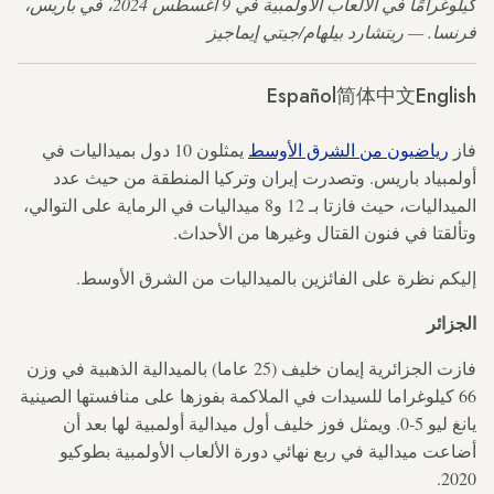
كيلوغرامًا في الألعاب الأولمبية في 9 أغسطس 2024، في باريس،
فرنسا. — ريتشارد بيلهام/جيتي إيماجيز
Español
简体中文
English
فاز
رياضيون من الشرق الأوسط
يمثلون 10 دول بميداليات في
أولمبياد باريس. وتصدرت إيران وتركيا المنطقة من حيث عدد
الميداليات، حيث فازتا بـ 12 و8 ميداليات في الرماية على التوالي،
وتألقتا في فنون القتال وغيرها من الأحداث.
إليكم نظرة على الفائزين بالميداليات من الشرق الأوسط.
الجزائر
فازت الجزائرية إيمان خليف (25 عاما) بالميدالية الذهبية في وزن
66 كيلوغراما للسيدات في الملاكمة بفوزها على منافستها الصينية
يانغ ليو 5-0. ويمثل فوز خليف أول ميدالية أولمبية لها بعد أن
أضاعت ميدالية في ربع نهائي دورة الألعاب الأولمبية بطوكيو
2020.