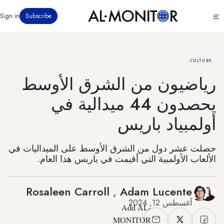
تجاوز
Click
Sign in
Subscribe
إلى
to
المحتوى
see
menu
الرئيسي
CULTURE
رياضيون من الشرق الأوسط
يحصدون 44 ميدالية في
أولمبياد باريس
حصلت عشر دول من الشرق الأوسط على الميداليات في
الألعاب الأولمبية التي أقيمت في باريس هذا العام.
Rosaleen Carroll
,
Adam Lucente
أغسطس 12, 2024
Add AL-
MONITOR