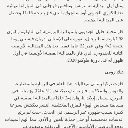
يمثل أول ميدالية له لتونس. وتنافس فرجاني في المباراة النهائية
ضد الكوري الجنوبي أوه سانجوك، الذي فاز بنتيجة 15-11 وحصل
على الميدالية الذهبية.
فاز محمد خليل الجندوبي بالميدالية البرونزية في التايكوندو لوزن
58 كيلوغراما للرجال، بفوزه على الإسباني أدريان فيسنتي يونتا
بنتيجة 2-0. وفي عمر 22 عاما فقط، تعد هذه الميدالية الأولمبية
الثانية للجندوبي، الذي فاز بالميدالية الفضية الأولمبية في أول
ظهور له في دورة طوكيو 2020.
ديك رومى
فازت تركيا بثماني ميداليات هذا العام في الرماية والمصارعة
والقوس والملاكمة. فاز يوسف ديكيتش (51 عامًا) وزميلته في
الفريق، سيفال إيلايدا تارهان (24 عامًا)، بالميدالية الفضية في
مسابقة مسدس الهواء للفرق المختلطة. انتشر ديكيتش بسرعة
كبيرة بسبب ظهوره غير الرسمي في الحدث، حيث لم يرتدِ
عدسات متخصصة أو حتى حماية للعين أو الأذن، مما ألهم الميمات
ودفع الرياضيين الأولمبيين الآخرين إلى تقليد وضعيته غير