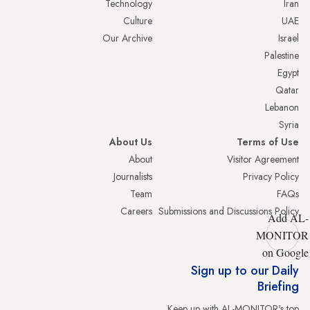
Technology
Iran
Culture
UAE
Our Archive
Israel
Palestine
Egypt
Qatar
Lebanon
Syria
About Us
Terms of Use
About
Visitor Agreement
Journalists
Privacy Policy
Team
FAQs
Careers
Submissions and Discussions Policy
Add AL-
MONITOR
on Google
Sign up to our Daily
Briefing
Keep up with AL-MONITOR's top