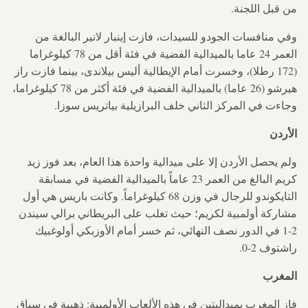
من قبل اللجنة.
وفي منافسات الجودو للسيدات، فازت إينبار لانير البالغة من
العمر 24 عاما بالميدالية الفضية في فئة أقل من 78 كيلوغراما
(172 رطلا)، وخسرت أمام الإيطالية أليس بيلاندى، بينما فازت راز
هيرشو (26 عاما) بالميدالية الفضية في فئة أكثر من 78 كيلوغراما،
وجاءت في المركز الثاني خلف البرازيلية بياتريس سوزا.
الأردن
ولم يحصل الأردن إلا على ميدالية واحدة هذا العام، بعد فوز زيد
كريم البالغ من العمر 23 عاماً بالميدالية الفضية في مسابقة
التايكوندو للرجال في وزن 68 كيلوغراماً. وكانت باريس هي أول
مشاركة أولمبية لكريم؛ حيث تغلب على البريطاني برالي سيندن
2-1 في الدور نصف النهائي، ثم خسر أمام الأوزبكي أولوغبيك
راشتوف 2-0.
المغرب
فاز المغرب بميداليتين في هذه الألعاب الأولمبية: ذهبية في سباق