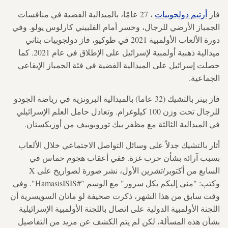
فاز
أرتيم دولجوبيات
، 27 عامًا، بالميدالية الفضية في منافسات
الجمباز الأرضي للرجال، وخسر أمام الفلبيني كارلوس يولو. وفي
دورة الألعاب الأولمبية 2021 في طوكيو، فاز دولجوبيات بثاني
ميدالية ذهبية أولمبية لإسرائيل على الإطلاق في عام 2021. كما
حصلت إسرائيل على الميدالية الفضية في فئة الجمباز الإيقاعي
الجماعية.
فاز بيتر بالتشيك (32 عاما) بالميدالية البرونزية في رياضة الجودو
للرجال تحت وزن 100 كيلوغرام. وتعادل حامل العلم الإسرائيلي
في الميدالية الثالثة مع مظفر بيك توروبوييف من أوزبكستان.
أثار بالتشيك جدلاً على وسائل التواصل الاجتماعي خلال الألعاب
بسبب آرائه بشأن حرب غزة. ففي أعقاب هجوم حماس في
السابع من أكتوبر/تشرين الأول، نشر صورة لصواريخ على X
وكتب: "مني إليكم بكل سرور" مع الوسم "#HamasisISIS". وفي
وقت سابق من هذا الشهر، ذكرت صحيفة لو ماتان السويسرية أن
اللجنة الأولمبية الدولية على اتصال باللجنة الأولمبية الإسرائيلية
بشأن هذه المسألة، لكن لم يتم الكشف عن مزيد من التفاصيل