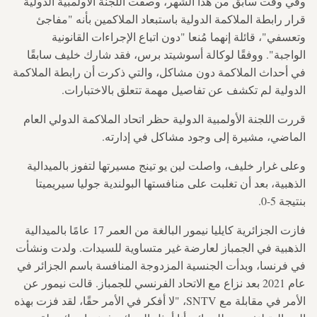
وفي وقت سابق من هذا الشهر، وصفت اللجنة الأولمبية الدولية
قرار رابطة الملاكمة الدولية باستبعاد الملاكمين بأنه "مفاجئ
وتعسفي"، قائلة إنهما مُنعا "دون اتباع الإجراءات القانونية
الواجبة". ووفقًا لوكالة أسوشيتد برس، فقد شارك خليف سابقًا
في أحداث الملاكمة دون مشاكل، والتي ذكرت أن رابطة الملاكمة
الدولية لم تكشف عن تفاصيل مهمة تتعلق بالاختبارات.
قررت اللجنة الأولمبية الدولية حظر اتحاد الملاكمة الدولي العام
الماضي، مشيرة إلى وجود مشاكل في إدارته.
وعلى غرار خليف، واصلت لين يو تينج مسيرتها لتفوز بالميدالية
الذهبية، بعد أن تغلبت على منافستها البولندية جوليا سيريميتا
بنتيجة 5-0.
فازت الجزائرية كايليا نيمور البالغة من العمر 17 عامًا بالميدالية
الذهبية في الجمباز لعارضة غير متساوية للسيدات. ولدت ونشأت
في فرنسا، وبدأت الجنسية المزدوجة المنافسة باسم الجزائر في
عام 2021 بعد نزاع مع الاتحاد الفرنسي للجمباز. قالت نيمور عن
الأمر في مقابلة مع SNTV، "لا أفكر في الأمر حقًا، لقد فزت بهذه