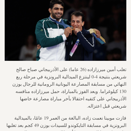
تغلب أمين ميرزازاده (26 عاما) على الأذربيجاني صباح صالح
شريعتي بنتيجة 4-0 لينتزع الميدالية البرونزية في مرحلة ربع
النهائي من مسابقة المصارعة اليونانية الرومانية للرجال بوزن
130 كيلوغراما. وبعد الفوز بالمباراة، حمل ميرزازاده منافسه
الأذربيجاني على كتفيه احتفالا بآخر مباراة مصارعة خاضها
شريعتي قبل اعتزاله.
فازت موبينا نعمت زاده، البالغة من العمر 19 عامًا، بالميدالية
البرونزية في مسابقة التايكوندو للسيدات بوزن 49 كجم بعد تغلبها