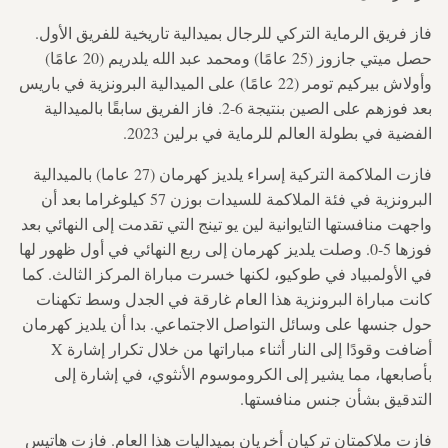
فاز فريق الرماية التركي للرجال بميدالية تاريخية للفريق الأول.
حصل ميتي جازوز (25 عامًا) ومحمد عبد الله يلدريم (20 عامًا)
وأولاش بيركيم تومر (22 عامًا) على الميدالية البرونزية في باريس
بعد فوزهم على الصين بنتيجة 6-2. فاز الفريق سابقًا بالميدالية
الفضية في بطولة العالم للرماية في برلين 2023.
فازت الملاكمة التركية إسراء يلديز كهرمان (27 عاما) بالميدالية
البرونزية في فئة الملاكمة للسيدات بوزن 57 كيلوغراما بعد أن
واجهت منافستها التايوانية لين يو تينج التي تقدمت إلى النهائي بعد
فوزها 5-0. وصلت يلديز كهرمان إلى ربع النهائي في أول ظهور لها
في الأولمبياد في طوكيو، لكنها خسرت مباراة المركز الثالث. كما
كانت مباراة البرونزية هذا العام غارقة في الجدل وسط تكهنات
حول جنسها على وسائل التواصل الاجتماعي. بدا أن يلديز كهرمان
أضافت وقودًا إلى النار أثناء مباراتها من خلال تكرار إشارة X
بأصابعها، مما يشير إلى الكروموسوم الأنثوي، في إشارة إلى
التدقيق بشأن جنس منافستها.
فازت ملاكمتان تركيان أخريان بميداليات هذا العام. فازت هاتيس