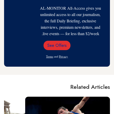
AL-MONITOR All-Access gives you
unlimited access to all our journalism,
the full Daily Briefing, exclusive
interviews, premium newsletters, and
live events — for less than $2/week.
See Offers
Email
Address
Terms
and
Privacy
Related Articles