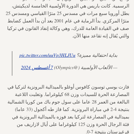
الرسمية. كانت باريس هي الدورة الأولمبية الخامسة لديكيتش،
بطل أوروبا سبع مرات في مسدس 25 مترًا القياسي ومسدس 25
مترًا المركزي. بدأ الرماية في عام 2001 بعد أن بدأ العمل كضابط
صف في القيادة العامة للدرك، وهي وكالة إنفاذ القانون في تركيا
والتي يُقال إنه تقاعد منها الآن.
بداية احتفالية مميزة؟
pic.twitter.com/uuVp3HLJUu
— الألعاب الأولمبية (@Olympics)
7 أغسطس 2024
فازت بوسي توسون كافوس أوغلو بالميدالية البرونزية لتركيا في
المصارعة الحرة للسيدات وزن 68 كيلوغراما. وتغلبت اللاعبة
البالغة من العمر 28 عاما على سول جوم باك من كوريا الشمالية
بنتيجة 4-2 في مباراة البرونزية. كما فاز طه أكجول (33 عاما)
بميدالية في المصارعة لتركيا بعد فوزه بالميدالية البرونزية في
فئة الرجال الحرة وزن 125 كيلوغراما على أيال لازاريف من
قرغيزستان بنتيجة 7-0.