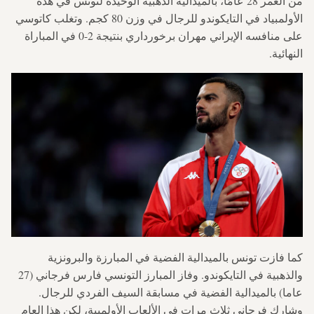
من العمر 28 عامًا، بالميدالية الذهبية الوحيدة لتونس في هذه
الأولمبياد في التايكوندو للرجال في وزن 80 كجم. وتغلب كاتوسي
على منافسه الإيراني مهران برخورداري بنتيجة 2-0 في المباراة
النهائية.
كما فازت تونس بالميدالية الفضية في المبارزة والبرونزية
والذهبية في التايكوندو. وفاز المبارز التونسي فارس فرجاني (27
عاما) بالميدالية الفضية في مسابقة السيف الفردي للرجال.
وشارك فرجاني ثلاث مرات في الألعاب الأولمبية، لكن هذا العام