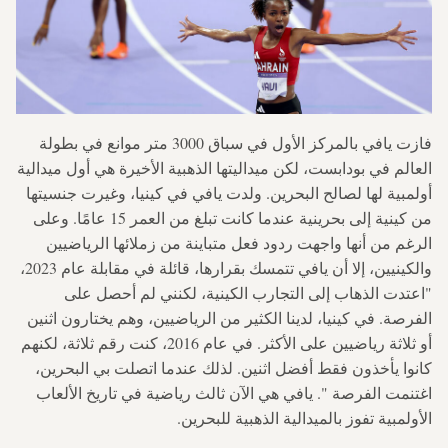
فازت يافي بالمركز الأول في سباق 3000 متر موانع في بطولة
العالم في بودابست، لكن ميداليتها الذهبية الأخيرة هي أول ميدالية
أولمبية لها لصالح البحرين. ولدت يافي في كينيا، وغيرت جنسيتها
من كينية إلى بحرينية عندما كانت تبلغ من العمر 15 عامًا. وعلى
الرغم من أنها واجهت ردود فعل متباينة من زملائها الرياضيين
والكينيين، إلا أن يافي تتمسك بقرارها، قائلة في مقابلة عام 2023،
"اعتدت الذهاب إلى التجارب الكينية، لكنني لم أحصل على
الفرصة. في كينيا، لدينا الكثير من الرياضيين، وهم يختارون اثنين
أو ثلاثة رياضيين على الأكثر. في عام 2016، كنت رقم ثلاثة، لكنهم
كانوا يأخذون فقط أفضل اثنين. لذلك عندما اتصلت بي البحرين،
اغتنمت الفرصة ". يافي هي الآن ثالث رياضية في تاريخ الألعاب
الأولمبية تفوز بالميدالية الذهبية للبحرين.