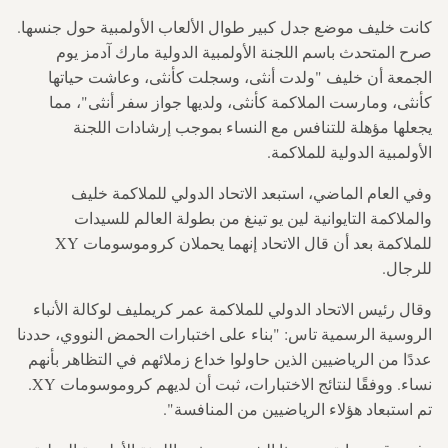
كانت خليف موضع جدل كبير طوال الألعاب الأولمبية حول جنسها.
صرح المتحدث باسم اللجنة الأولمبية الدولية مارك آدمز يوم
الجمعة أن خليف "ولدت أنثى، وسجلت كأنثى، وعاشت حياتها
كأنثى، ومارست الملاكمة كأنثى، ولديها جواز سفر أنثى"، مما
يجعلها مؤهلة للتنافس مع النساء بموجب إرشادات اللجنة
الأولمبية الدولية للملاكمة.
وفي العام الماضي، استبعد الاتحاد الدولي للملاكمة خليف
والملاكمة التايوانية لين يو تينغ من بطولة العالم للسيدات
للملاكمة بعد أن قال الاتحاد إنهما يحملان كروموسومات XY
للرجال.
وقال رئيس الاتحاد الدولي للملاكمة عمر كريمليف لوكالة الأنباء
الروسية الرسمية تاس: "بناء على اختبارات الحمض النووي، حددنا
عددًا من الرياضيين الذين حاولوا خداع زملائهم في التظاهر بأنهم
نساء. ووفقًا لنتائج الاختبارات، ثبت أن لديهم كروموسومات XY.
تم استبعاد هؤلاء الرياضيين من المنافسة".