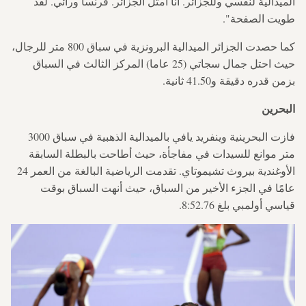
الميدالية لنفسي وللجزائر. أنا أمثل الجزائر. فرنسا ورائي. لقد
طويت الصفحة".
كما حصدت الجزائر الميدالية البرونزية في سباق 800 متر للرجال،
حيث احتل جمال سجاتي (25 عاما) المركز الثالث في السباق
بزمن قدره دقيقة و41.50 ثانية.
البحرين
فازت البحرينية وينفريد يافي بالميدالية الذهبية في سباق 3000
متر موانع للسيدات في مفاجأة، حيث أطاحت بالبطلة السابقة
الأوغندية بيروث تشيموتاي. تقدمت الرياضية البالغة من العمر 24
عامًا في الجزء الأخير من السباق، حيث أنهت السباق بوقت
قياسي أولمبي بلغ 8:52.76.