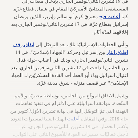
في 19 تشرين الثاني/نوفمبر الجاري بإدخال معدّات إلى
المستشفى الميدانيّ الأميركيّ المقام في شمال قطاع غزّة.
كما
أعادت فتح
معبريّ كرم أبو سالم وإيريز، اللذين يربطان
إسرائيل بقطاع غزّة، في 17 تشرين الثاني/نوفمبر الجاري بعد
إغلاقهما لمدّة أيّام.
وتأتي الخطوات الإسرائيليّة تلك، بعد التوصّل إلى
اتفاق وقف
إطلاق النار
بين إسرائيل وحركة "الجهاد الإسلاميّ"، في 14
تشرين الثاني/نوفمبر الجاري، وذلك في أعقاب جولة قتال
بين الجانبين اندلعت في 12 تشرين الثاني/نوفمبر الجاري، بعد
اغتيال إسرائيل بهاء أبو العطا أحد القادة العسكريّين لـ"الجهاد
الإسلاميّ" عبر قصف منزله - شرق مدينة غزّة.
وشمل الاتفاق الموقّع بين الجانبين، بوساطة مصريّة والأمم
المتّحدة، موافقة إسرائيليّة على الالتزام في تنفيذ تفاهمات
التهدئة التي تمّ التوصّل إليها في نهاية تشرين الأوّل/أكتوبر من
عام 2018. وفي المقابل،
أعلنت
الهيئة العليا لمسيرات العودة
وكسر الحصار، في 19 تشرين الثاني/نوفمبر الجاري، عن
تأجيل فعاليّات مسيرات العودة للأسبوع الثاني على التوالي،