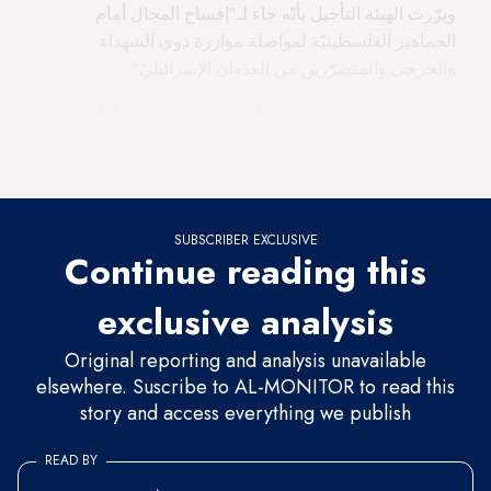
وبرّرت الهيئة التأجيل بأنّه جاء لـ"إفساح المجال أمام
الجماهير الفلسطينيّة لمواصلة مؤازرة ذوي الشهداء
والجرحى والمتضرّرين من العدوان الإسرائيليّ".
ووثقت وزارة الصحة الفلسطينية في
آخر تحديث لها
في 22
نوفمبر الجاري، استشهاد 35 فلسطينياً وإصابة 111 آخرين
جراء جولة التصعيد الأخيرة، بينهم 3 نساء و7 أطفال.
SUBSCRIBER EXCLUSIVE
Continue reading this
exclusive analysis
Original reporting and analysis unavailable
elsewhere. Suscribe to AL-MONITOR to read this
story and access everything we publish
READ BY