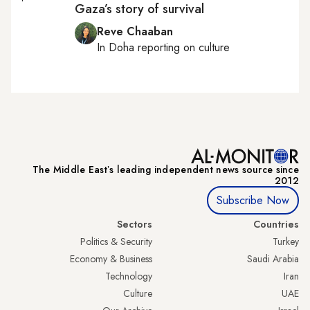
Gaza’s story of survival
Reve Chaaban
ture
In
Doha
reporting on culture
The Middle Eastʼs leading independent news source since
2012
Subscribe Now
Sectors
Countries
Politics & Security
Turkey
Economy & Business
Saudi Arabia
Technology
Iran
Culture
UAE