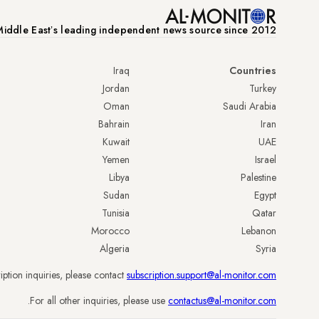
iddle Eastʼs leading independent news source since 2012
Iraq
Countries
Jordan
Turkey
Oman
Saudi Arabia
Bahrain
Iran
Kuwait
UAE
Yemen
Israel
Libya
Palestine
Sudan
Egypt
Tunisia
Qatar
Morocco
Lebanon
Algeria
Syria
iption inquiries, please contact
subscription.support@al-monitor.com
.
For all other inquiries, please use
contactus@al-monitor.com