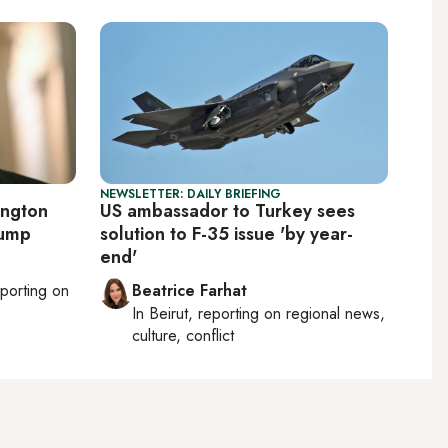
NEWSLETTER: DAILY BRIEFING
ington
US ambassador to Turkey sees
rump
solution to F-35 issue 'by year-
end'
eporting on
Beatrice Farhat
In
Beirut
, reporting on
regional news,
culture, conflict