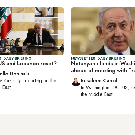
: DAILY BRIEFING
NEWSLETTER: DAILY BRIEFING
US and Lebanon reset?
Netanyahu lands in Wash
ahead of meeting with T
elle Debinski
 York City
, reporting on
the
Rosaleen Carroll
 East
In
Washington, DC, US
, r
the Middle East