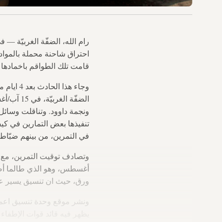
رام الله، الضفّة الغربيّة — في 19 آب/أغ
احتراق شاحنة محملة بالمواد 
قامت تلك الطواقم باخمادها .
وجاء هذا الحادث بعد 4 ايام من اجراء الدفاع المدنيّ الفلسطينيّ
الضفّة ا
ونجمة داوود. وتناقلت وسائل ال
تنفيذها بعض التمارين في كيف
في التمرين، من بينهم ضبّاط
وتصادف توقيت التمرين، مع 
أغسطس، وهو الذي طالما أصدر 
ورق، حيث ان تنسيق يسير على
ونشر موقع وحدة تنسيق اعمال الحكومة الا
يظهر فيه قائد قوات الإطفاء ا