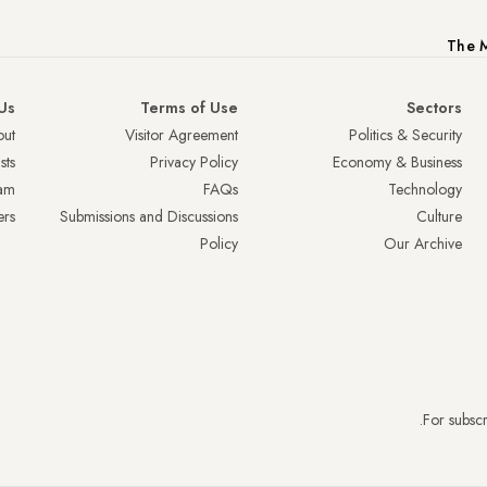
The M
Us
Terms of Use
Sectors
ut
Visitor Agreement
Politics & Security
sts
Privacy Policy
Economy & Business
am
FAQs
Technology
ers
Submissions and Discussions
Culture
Policy
Our Archive
.
For subscr