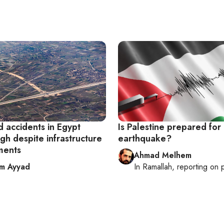
d accidents in Egypt
Is Palestine prepared for
gh despite infrastructure
earthquake?
ments
Ahmad Melhem
im Ayyad
In
Ramallah
, reporting on
p