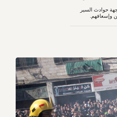
اجهة حوادث السير
ن وإسعافهم.