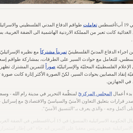
سطس
تعاملت
طواقم الدفاع المدني الفلسطيني والاسرائيلي
الغذائية كانت تعبر من المملكة الاردنية الهاشمية الى الضفة الغربية
تمريناً مشتركاً
مع نظيره الإسرائيليّ
لغربيّة، في 15 آب/أغسطس، للتعامل مع حوادث السير على الطرقات، بمشاركة طواقم 
إعلام الفلسطينيّة المحليّة والإسرائيليّة
صوراً
للتمرين المشترك تظهر ف
يّة إنقاذ المصابين بحوادث السير، لكنّ الصورة الأكثر إثارة كانت صورة
 في الجهازين.
بدء أعمال
المجلس المركزيّ
قرارات بتعليق التعاون الأمنيّ والسياسيّ والاقتصاديّ مع إسرائيل - و
 أكمل وجه - والذي يعرف بـ"التنسيق الأمنيّ".
سرائيلية (المنسق) في 15 آب/اغسطس في الضفة الغربية
لاسرائيلية عيدو بيريتس معقبا على التمرين انه جاء "في إطار استمرار ا