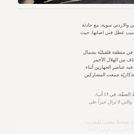
 والاردني سوية، مع حادثة
، بسبب عطل فني اصابها، حيث
 في منطقة قلقيليّة بشمال
إسعاف من الهلال الأحمر
يه عناصر الجهازين أثناء
 تذكاريّة جمعت المشاركين
لمنظّمة التحرير في مدينة رام الله - وسط الضفّة، في 15 آب/
التي لا تزال حبراً على
تسجيلا مصورا للتمرين
،
لتعاون بين قوات الإنقاذ