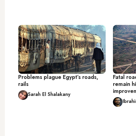
Problems plague Egypt’s roads,
Fatal roa
rails
remain hi
improve
Sarah El Shalakany
Ibrah