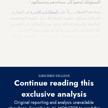
المسؤوليّة ليذهبوا إلى مساجدهم وحسينيّاتهم".
وجاء هذا الخطاب، ردّاً على
المطالبات الأخيرة
في الشارع
العراقيّ بتشكيل حكومة تكنوقراط، بدل حكومة المحاصصة
الطائفيّة والحزبيّة الحاليّة. وعبّر نوري المالكي عن قلقه من
تلك المطالبات الّتي من شأنها أن تطيح بنفوذ الأحزاب
الإسلاميّة لصالح شخصيّات تكنوقراط ذات اتّجاهات علمانيّة،
وقال محاججاً: "وإذا تحدّثنا عن تشكيل الدولة خرجوا علينا
بمقولة التكنوقراط، ويقولون إنّ المستقلّين هم الّذين ينبغي
أن يقودوا البلد، ولكن أليس في الإسلاميّين تكنوقراط
وأصحاب شهادات عليا ومهنيّون؟ بل عندنا أكثر!".
SUBSCRIBER EXCLUSIVE
Continue reading this
exclusive analysis
Original reporting and analysis unavailable