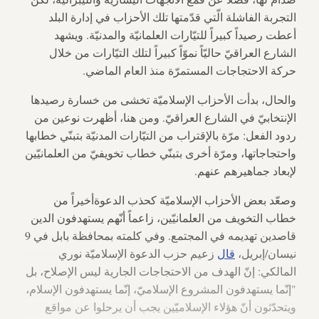
التجربة الفاشلة الّتي قدّمتها تلك الأحزاب في إدارة البلد
أعطت رصيداً كبيراً للتيّارات العلمانيّة والمدنيّة. ويشهد
الشارع العراقيّ حاليّاً نموّاً كبيراً لتلك التيّارات من خلال
حركة الاحتجاجات المستمرّة منذ العام الماضي.
والحال، بدأت الأحزاب الإسلاميّة تخشى من خسارة رصيدها
الإنتخابيّ في الشارع العراقيّ. ومن هنا، أظهرت نوعين من
ردود الفعل: مرّة بالإقتراب من التيّارات المدنيّة بتبنّي خطابها
واحتجاجاتها، ومرّة أخرى بتبنّي خطاب تخويفيّ من العلمانيّين
لإبعاد جماهيرهم عنهم.
وصعّد بعض الأحزاب الإسلاميّة كحذب الدعوةأخيراً من
خطاب التخويف من العلمانيّين، زاعماً أنّهم يستهدفون الدين
قاصدين تهديمه في المجتمع. وفي كلمته بمحافظة بابل في 9
نيسان/إبريل،
قال
زعيم حزب الدعوة الإسلاميّة نوري
المالكي: إنّ الهدف من الاحتجاجات الجارية ليس الإصلاح، بل
"إنّما يستهدفون المشروع الإسلاميّ، إنّما يستهدفون الإسلام،
ويتحدّثون أنّ هؤلاء الإسلاميّين يجب أن يرحلوا عن مواقع