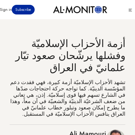
تجاوز
Click
Sign in
Subscribe
إلى
to
المحتوى
see
menu
الرئيسي
أزمة الأحزاب الإسلاميّة
وفشلها يرشّحان صعود تيّار
علمانيّ في العراق
تشهد الأحزاب الإسلاميّة أزمة كبيرة، فهي فقدت دعم
المؤسّسة الدينيّة. كما تواجه حركة احتجاجات ضدّها
في الشارع تسهم فيها قوى إسلاميّة. إذن، هي تعاني
من ضعف الشرعيّة الدينيّة والشعبيّة في آن معاً، وهذا
ما يطرح إمكان صعود وتبلور خطاب علمانيّ في
العراق ينافس الأحزاب الإسلاميّة في المستقبل.
Ali Mamouri