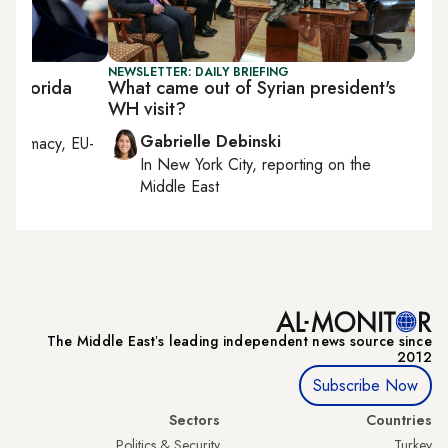
NEWSLETTER: DAILY BRIEFING
n Florida
What came out of Syrian president's
WH visit?
Gabrielle Debinski
diplomacy, EU-
In
New York City
, reporting on
the
Middle East
The Middle Eastʼs leading independent news source since
2012
Subscribe Now
Sectors
Countries
Politics & Security
Turkey