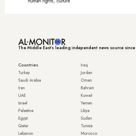
human rights, culture
The Middle Eastʼs leading independent news source sinc
Countries
Iraq
Turkey
Jordan
Saudi Arabia
Oman
Iran
Bahrain
UAE
Kuwait
Israel
Yemen
Palestine
Libya
Egypt
Sudan
Qatar
Tunisia
Lebanon
Morocco