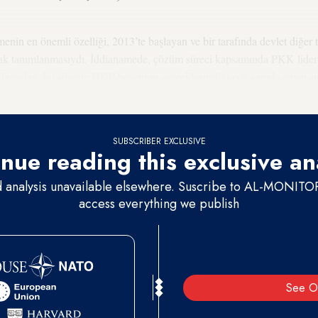
in en önemli özelliği, 2013’te başlayan ve bir tarafında devlet diğer ta
rak tanımlanmasıydı. İddianamede, çözüm süreci kapsamında PKK lider
larından, bu süreçte HDP heyetinin gerçekleştirdiği çok sayıda icraat su
denle kapatılması isteniyordu.
SUBSCRIBER EXCLUSIVE
nue reading this exclusive an
d analysis unavailable elsewhere. Suscribe to AL-MONITOR 
access everything we publish
See O