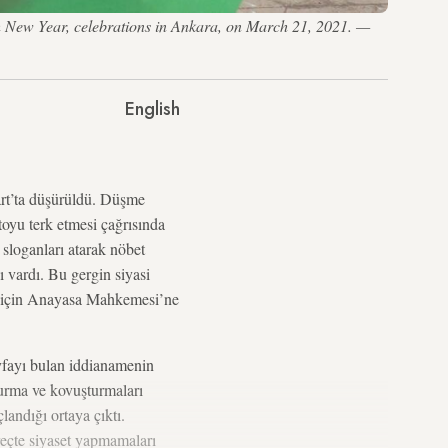
sh New Year, celebrations in Ankara, on March 21, 2021. —
English
art’ta düşürüldü. Düşme
toyu terk etmesi çağrısında
loganları atarak nöbet
 vardı. Bu gergin siyasi
sı için Anayasa Mahkemesi’ne
ayfayı bulan iddianamenin
turma ve kovuşturmaları
andığı ortaya çıktı.
reçte siyaset yapmamaları