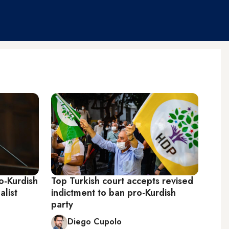
o-Kurdish
Top Turkish court accepts revised
alist
indictment to ban pro-Kurdish
party
Diego Cupolo