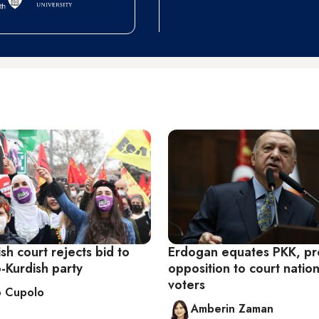
sh court rejects bid to
Erdogan equates PKK, pr
-Kurdish party
opposition to court nation
voters
o Cupolo
Amberin Zaman