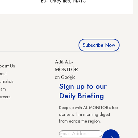
EU-Turkey ties, NATO
Subscribe Now
Add AL-
bout Us
MONITOR
bout
on Google
urnalists
Sign up to our
eam
Daily Briefing
reers
Keep up with AL-MONITOR's top
stories with a morning digest
from across the region.
Sign Up