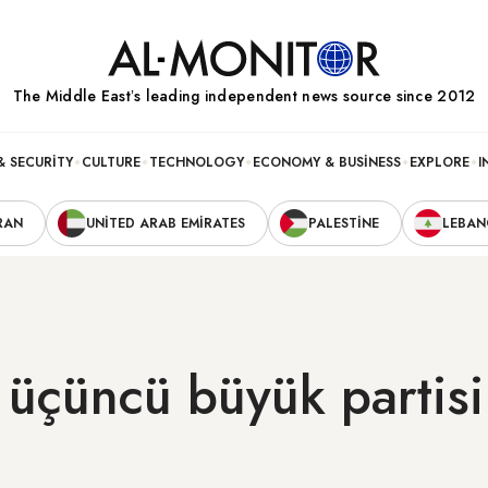
The Middle Eastʼs leading independent news source since 2012
& SECURITY
CULTURE
TECHNOLOGY
ECONOMY & BUSINESS
EXPLORE
I
RAN
UNITED ARAB EMIRATES
PALESTINE
LEBA
 üçüncü büyük partisi