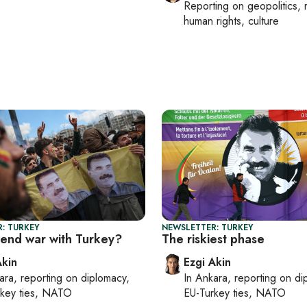
Reporting on
geopolitics, 
human rights, culture
: TURKEY
NEWSLETTER: TURKEY
 end war with Turkey?
The riskiest phase
Akin
Ezgi Akin
ara
, reporting on
diplomacy,
In
Ankara
, reporting on
di
rkey ties, NATO
EU-Turkey ties, NATO