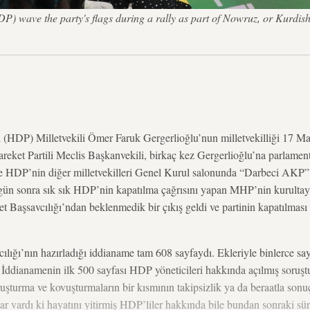
P) wave the party's flags during a rally as part of Nowruz, or Kurdi
i (HDP) Milletvekili Ömer Faruk Gergerlioğlu’nun milletvekilliği 17 M
areket Partili Meclis Başkanvekili, birkaç kez Gergerlioğlu’na parlamen
 HDP’nin diğer milletvekilleri Genel Kurul salonunda “Darbeci AKP” s
 gün sonra sık sık HDP’nin kapatılma çağrısını yapan MHP’nin kurultayı
t Başsavcılığı’ndan beklenmedik bir çıkış geldi ve partinin kapatılma
lığı’nın hazırladığı iddianame tam 608 sayfaydı. Ekleriyle binlerce s
er. İddianamenin ilk 500 sayfası HDP yöneticileri hakkında açılmış soruş
şturma ve kovuşturmaların bir kısmının takipsizlik ya da beraatla sonuçl
ar vardı ki hayatını yitirmiş HDP’liler hakkında bile bundan sonraki sü