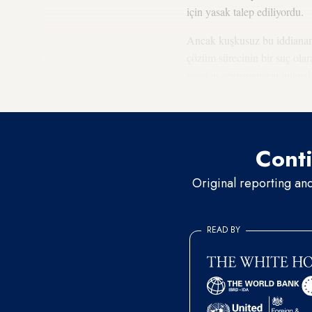
için yasak talep ediliyordu.
Ancak kuşkusuz bu iddianamen
çözüm sürecinin bir suç ola
yapılan görüşmelerin tutanak
HDP’nin tam olarak da bu ne
Conti
Original reporting an
READ BY