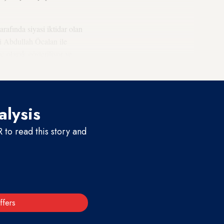
rafında siyasi iktidar olan
i Abdullah Öcalan ile
ç olarak gösteriliyor ve
alysis
to read this story and
ffers