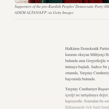
Supporters of the pro-Kurdish Peoples' Democratic Party (HD
ADEM ALTAN/AFP via Getty Images
Halkların Demokratik Partis
kararını okuyan Milliyetçi H
bulundu ama Gergerlioğlu ve
tutmaya başladı. Sadece bir
ortamda, Yargıtay Cumhuriye
başvuruda bulundu.
Yargıtay Cumhuriyet Başsavcı
içeriği ise tartışılmaya değ
kapsıyordu. Sonradan bu soru
İddianamede öyle bariz hatal