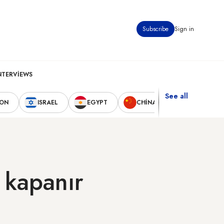
Subscribe
Sign in
NTERVIEWS
See all
NON
ISRAEL
EGYPT
CHINA
UNITED STA
 kapanır