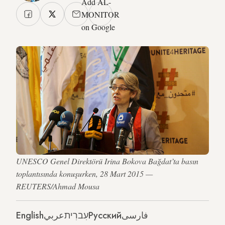
Add AL-
MONITOR
on Google
UNESCO Genel Direktörü Irina Bokova Bağdat’ta basın
toplantısında konuşurken, 28 Mart 2015 —
REUTERS/Ahmad Mousa
English
عربي
עִברִית
Русский
فارسی