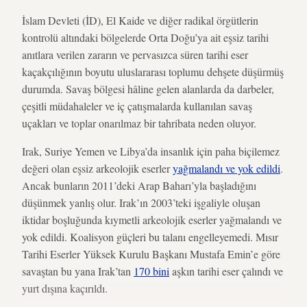
İslam Devleti (İD), El Kaide ve diğer radikal örgütlerin
kontrolü altındaki bölgelerde Orta Doğu’ya ait eşsiz tarihi
anıtlara verilen zararın ve pervasızca süren tarihi eser
kaçakçılığının boyutu uluslararası toplumu dehşete düşürmüş
durumda. Savaş bölgesi hâline gelen alanlarda da darbeler,
çeşitli müdahaleler ve iç çatışmalarda kullanılan savaş
uçakları ve toplar onarılmaz bir tahribata neden oluyor.
Irak, Suriye Yemen ve Libya’da insanlık için paha biçilemez
değeri olan eşsiz arkeolojik eserler
yağmalandı ve yok edildi
.
Ancak bunların 2011’deki Arap Baharı’yla başladığını
düşünmek yanlış olur. Irak’ın 2003’teki işgaliyle oluşan
iktidar boşluğunda kıymetli arkeolojik eserler yağmalandı ve
yok edildi. Koalisyon güçleri bu talanı engelleyemedi. Mısır
Tarihi Eserler Yüksek Kurulu Başkanı Mustafa Emin’e göre
savaştan bu yana Irak’tan
170 bini
aşkın tarihi eser çalındı ve
yurt dışına kaçırıldı.