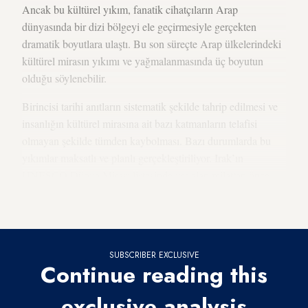
Ancak bu kültürel yıkım, fanatik cihatçıların Arap
dünyasında bir dizi bölgeyi ele geçirmesiyle gerçekten
dramatik boyutlara ulaştı. Bu son süreçte Arap ülkelerindeki
kültürel mirasın yıkımı ve yağmalanmasında üç boyutun
olduğu söylenebilir.
Birincisi tarihi anıtların sistematik şekilde tahrip edilmesi ve
insanlığın kültürel mirasına ait bazı katmanların telafisi
olmayan şekilde tümden kaybolması. Bazı durumlarda bu
yıkımlar maksatlı ve planlı gerçekleştiriliyor. Irak’ın
UNESCO Dünya Mirası listesinde yer alan milattan önce
üçüncü yüzyıla ait antik Part kenti Hatra’nın İD barbarları
tarafından yerle bir edilmesi de buna bir örnek.
SUBSCRIBER EXCLUSIVE
Continue reading this
exclusive analysis