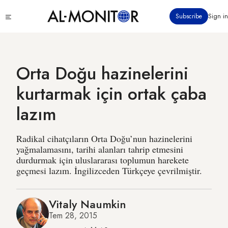
Ana
Click
Subscribe
Sign in
içeriğe
to
atla
see
menu
Orta Doğu hazinelerini
kurtarmak için ortak çaba
lazım
Radikal cihatçıların Orta Doğu’nun hazinelerini
yağmalamasını, tarihi alanları tahrip etmesini
durdurmak için uluslararası toplumun harekete
geçmesi lazım. İngilizceden Türkçeye çevrilmiştir.
Vitaly Naumkin
Tem 28, 2015