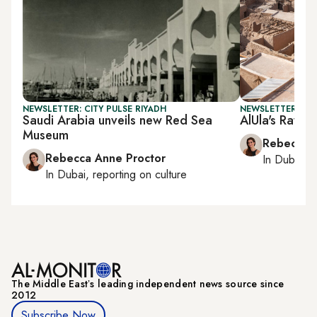
NEWSLETTER: CITY PULSE RIYADH
NEWSLETTER: CIT
Saudi Arabia unveils new Red Sea
AlUla's Rawis
Museum
Rebecca A
Rebecca Anne Proctor
In
Dubai
, 
In
Dubai
, reporting on
culture
The Middle Eastʼs leading independent news source since
2012
Subscribe Now