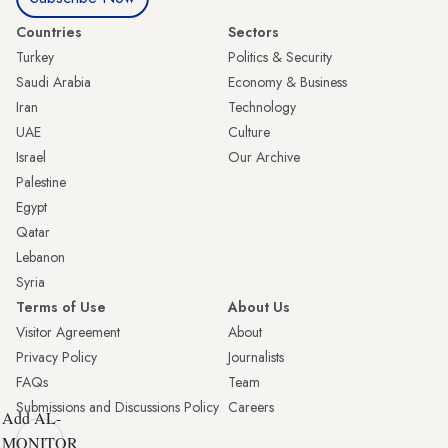
Countries
Sectors
Turkey
Politics & Security
Saudi Arabia
Economy & Business
Iran
Technology
UAE
Culture
Israel
Our Archive
Palestine
Egypt
Qatar
Lebanon
Syria
Terms of Use
About Us
Visitor Agreement
About
Privacy Policy
Journalists
FAQs
Team
Submissions and Discussions Policy
Careers
Add AL-
MONITOR