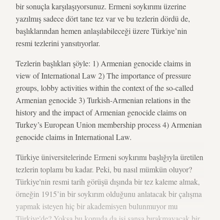
bir sonuçla karşılaşıyorsunuz. Ermeni soykırımı üzerine
yazılmış sadece dört tane tez var ve bu tezlerin dördü de,
başlıklarından hemen anlaşılabileceği üzere Türkiye’nin
resmi tezlerini yansıtıyorlar.
Tezlerin başlıkları şöyle: 1) Armenian genocide claims in
view of International Law 2) The importance of pressure
groups, lobby activities within the context of the so-called
Armenian genocide 3) Turkish-Armenian relations in the
history and the impact of Armenian genocide claims on
Turkey’s European Union membership process 4) Armenian
genocide claims in International Law.
Türkiye üniversitelerinde Ermeni soykırımı başlığıyla üretilen
tezlerin toplamı bu kadar. Peki, bu nasıl mümkün oluyor?
Türkiye'nin resmi tarih görüşü dışında bir tez kaleme almak,
örneğin 1915’in bir soykırım olduğunu anlatacak bir çalışma
yapmak isteyen hiç bir akademisyen bulunmuyor mu
Türkiye'de? Yoksa bu konuda da işi şansa bırakmayacak bir