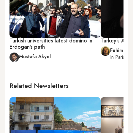
Turkish universities latest domino in
Turkey’s Arm
Erdogan's path
Fehim Tas
Mustafa Akyol
In
Paris
, r
Related Newsletters