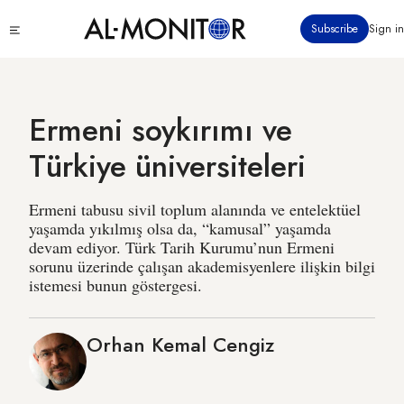
Ana
Click
Subscribe
Sign in
içeriğe
to
atla
see
menu
Ermeni soykırımı ve
Türkiye üniversiteleri
Ermeni tabusu sivil toplum alanında ve entelektüel
yaşamda yıkılmış olsa da, “kamusal” yaşamda
devam ediyor. Türk Tarih Kurumu’nun Ermeni
sorunu üzerinde çalışan akademisyenlere ilişkin bilgi
istemesi bunun göstergesi.
Orhan Kemal Cengiz