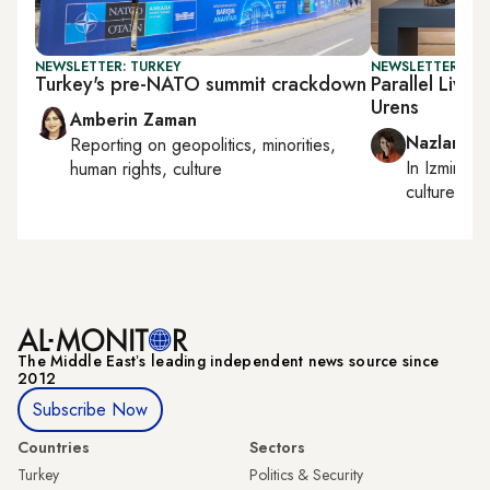
NEWSLETTER: TURKEY
NEWSLETTER: CIT
Turkey's pre-NATO summit crackdown
Parallel Live
Urens
Amberin Zaman
Nazlan Er
Reporting on
geopolitics, minorities,
In
Izmir
an
human rights, culture
culture
The Middle Eastʼs leading independent news source since
2012
Subscribe Now
Countries
Sectors
Turkey
Politics & Security