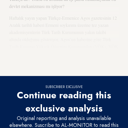
devlet mekanizması mı işliyor?
Haftalık yayın yapan Türkçe-Ermenice Agos gazetesinin 12
Aralık tarihli haberi Ermeni soykırımı üzerine tez yazan
akademisyenlerin Türk Tarih Kurumunun yakın takibi
altında olduğunu gösteriyor. Agos’un haberine göre Türk
Tarih Kurumu Yüksek Öğrenim Kurumundan (YÖK), YÖK
başkanı da üniversitelerden Ermeni konusunda tez yazan
akademisyenlerin detaylarının kendilerine bildirilmesini
istemiş.
SUBSCRIBER EXCLUSIVE
Continue reading this
exclusive analysis
Original reporting and analysis unavailable
elsewhere. Suscribe to AL-MONITOR to read this