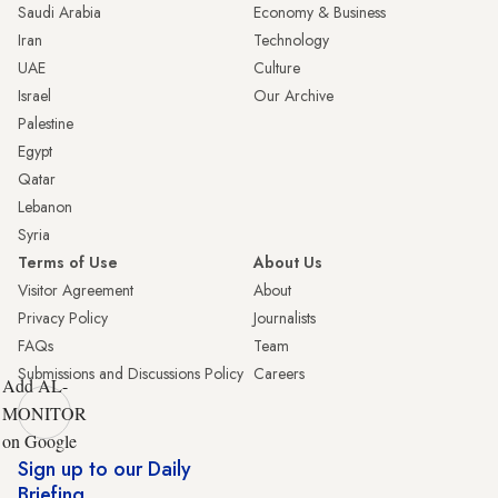
Saudi Arabia
Economy & Business
Iran
Technology
UAE
Culture
Israel
Our Archive
Palestine
Egypt
Qatar
Lebanon
Syria
Terms of Use
About Us
Visitor Agreement
About
Privacy Policy
Journalists
FAQs
Team
Submissions and Discussions Policy
Careers
Add AL-
MONITOR
on Google
Sign up to our Daily
Briefing