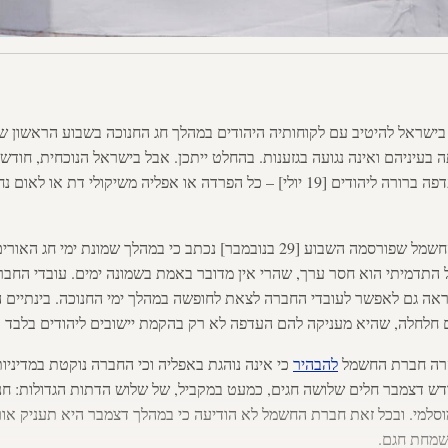
בעיניהם ואינה נגועה בגזענות. בהחלט ייתכן. אבל בישראל הנוכחית, חו
בכנסת חוק הלאום המעניק העדפה ברורה ליהודים [19 יולי] – כל הפרדה או אפליה משיק
של חברת החשמל שפורסמה השבוע [29 בנובמבר] נכתב כי במהלך שמונת י
יל התדמיתי הוא חסר ערך, שהרי אין מדובר באמת בשמונה ימים. עובדי החבר
נראה גם לאפשר לעובדי החברה לצאת לחופשה במהלך ימי החנוכה. בינתיים 
 חלחלה, שהיא מעניקה להם העדפה לא רק בהקמת יישובים ליהודים בלבד
הרה חברת החשמל
להבהיר
כי אינה נוהגת באפליה וכי החברה נוקטת במדיניו
חודש דצמבר חלים שלושה חגים, כמעט במקביל, של שלוש הדתות הגדולות: חנו
וסלמי. ובכל זאת חברת החשמל לא הודיעה כי במהלך דצמבר היא תעניק אור
בשמחת חגם.