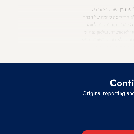
שפורסמה בעיתון הארץ לפני למעלה משנתיים [יולי 2016], שבה נמסר בשם
א התייחסה ליוזמה של חברת
הפרסום בא בתגובה ליוזמה
 לא אושרה, וגילאון פנה אז
ה כי לא תנתק יישובים בעלי
העדה המוסלמית לדאוג
Conti
Original reporting an