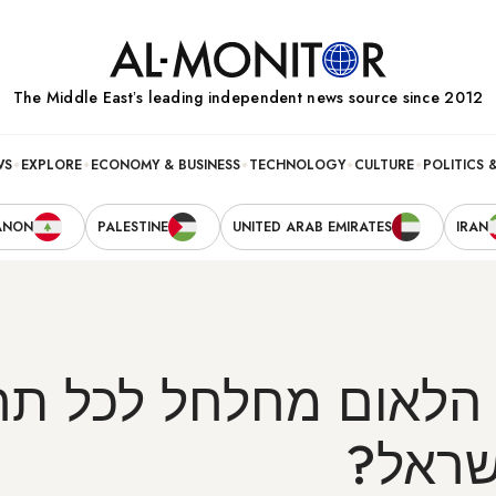
The Middle Eastʼs leading independent news source since 2012
WS
EXPLORE
ECONOMY & BUSINESS
TECHNOLOGY
CULTURE
POLITICS 
ANON
PALESTINE
UNITED ARAB EMIRATES
IRAN
הלאום מחלחל לכל תח
שראל?