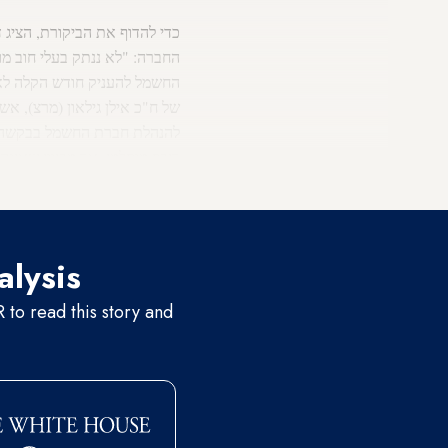
כדי להדוף את הביקורת, הציג
החברה: "לא ננתק בעלי חוב מו
החשמל להעניק חודש הקלה לאז
של ח"כ אילן גילאון (מרצ), אש
להנהלת חברת החשמל בבקשה למ
ריכוז מוסלמי, אך מכיוון שאי
להזדהות ככזה. מעניין שהפעם 
alysis
to read this story and