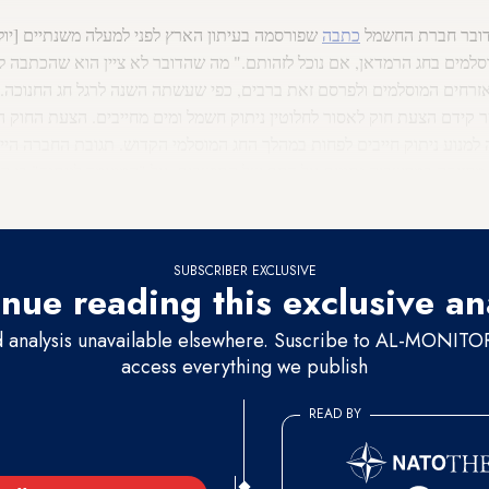
 דובר חברת החשמל
כתבה
סלמים בחג הרמדאן, אם נוכל לזהותם." מה שהדובר לא ציין הוא שהכתבה ל
רחים המוסלמים ולפרסם זאת ברבים, כפי שעשתה השנה לרגל חג החנוכה. 
ר קידם הצעת חוק לאסור לחלוטין ניתוק חשמל ומים מחייבים. הצעת החוק הזו
נוע ניתוק חייבים לפחות במהלך החג המוסלמי הקדוש. תגובת החברה היית
נה מחזיקה במחשביה נתונים על דתם של התושבים, על "המועמד לניתוק" בן 
אף לקוח יהודי לא התבקש להזדהות ככזה, כדי להינות מהטבת החנוכה.
SUBSCRIBER EXCLUSIVE
nue reading this exclusive an
d analysis unavailable elsewhere. Suscribe to AL-MONITOR 
access everything we publish
READ BY