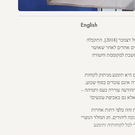
English
ייתכן שהחלטת חברת החשמל בישראל להיטיב עם לקוחותיה היהודים במהלך חג החנוכה בשבוע הראשון של דצמבר [2018], התקבלה
דשים אחדים לאחר שאושר
ולי דת או לאום נחשבת למקוממת וחשודה
מי חג האורים היא תימנע מניתוק לקוחות
ה אינם עובדים בסוף שבוע,
ההודעה עוררה כעס ותמיהה –
 אלא גם באכיפת עונשים?
ת זהה כלפי דתות אחרות
כה ליהודים, חג המולד הנוצרי
 לכל לקוחותיה ותימנע