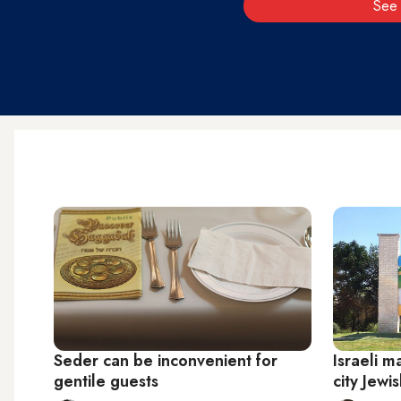
See 
Seder can be inconvenient for
Israeli m
gentile guests
city Jewi