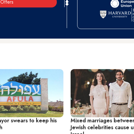
Offers
ayor swears to keep his
Mixed marriages betwee
sh
Jewish celebrities cause u