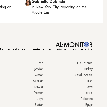
Gabrielle Debinski
rting on
In
New York City
, reporting on
the
Middle East
iddle Eastʼs leading independent news source since 2012
Iraq
Countries
Jordan
Turkey
Oman
Saudi Arabia
Bahrain
Iran
Kuwait
UAE
Yemen
Israel
Libya
Palestine
Sudan
Egypt