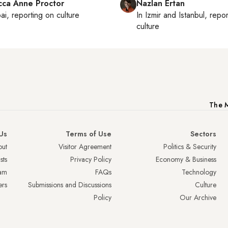
ca Anne Proctor
Nazlan Ertan
ai
, reporting on
culture
In
Izmir
and
Istanbul
, repo
culture
The M
Us
Terms of Use
Sectors
ut
Visitor Agreement
Politics & Security
sts
Privacy Policy
Economy & Business
am
FAQs
Technology
ers
Submissions and Discussions
Culture
Policy
Our Archive