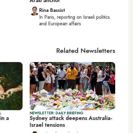
Arab anchor
Rina Bassist
In
Paris
, reporting on
Israeli politics
and European affairs
Related Newsletters
L
NEWSLETTER: DAILY BRIEFING
in a
Sydney attack deepens Australia-
Israel tensions