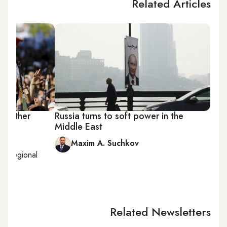
Related Articles
t further
Russia turns to soft power in the
Middle East
Maxim A. Suchkov
an, regional
Related Newsletters