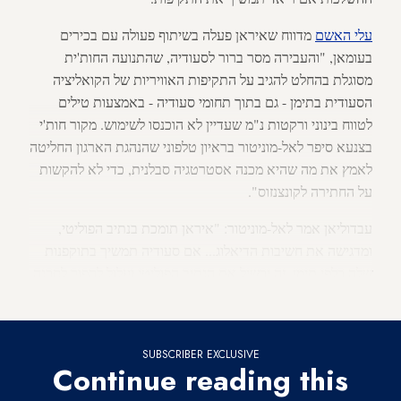
עלי
האשם
מדווח שאיראן פעלה בשיתוף פעולה עם בכירים
בעומאן, "והעבירה מסר ברור לסעודיה, שהתנועה החות'ית
מסוגלת בהחלט להגיב על התקיפות האוויריות של הקואליציה
הסעודית בתימן - גם בתוך תחומי סעודיה - באמצעות טילים
לטווח בינוני ורקטות נ"מ שעדיין לא הוכנסו לשימוש. מקור חות'י
בצנעא סיפר לאל-מוניטור בראיון טלפוני שהנהגת הארגון החליטה
לאמץ את מה שהיא מכנה אסטרטגיה סבלנית, כדי לא להקשות
על החתירה לקונצנזוס".
עבדוליאן אמר לאל-מוניטור: "איראן תומכת בנתיב הפוליטי,
ומדגישה את חשיבות הדיאלוג... אם סעודיה תמשיך בתוקפנות
שלה כלפי תימן, זה יכשיל את הנתיב הפוליטי ועלול להפוך לסכנה
ממשית לביטחון האזור וליציבותו".
SUBSCRIBER EXCLUSIVE
Continue reading this