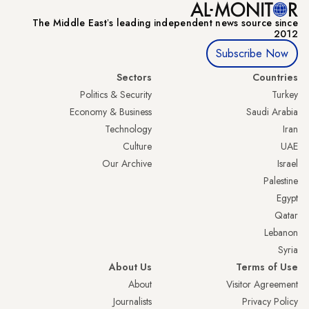
The Middle Eastʼs leading independent news source since
2012
Subscribe Now
Sectors
Countries
Politics & Security
Turkey
Economy & Business
Saudi Arabia
Technology
Iran
Culture
UAE
Our Archive
Israel
Palestine
Egypt
Qatar
Lebanon
Syria
About Us
Terms of Use
About
Visitor Agreement
Journalists
Privacy Policy