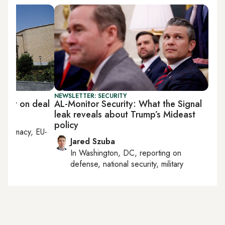
NEWSLETTER: SECURITY
n yet on deal
AL-Monitor Security: What the Signal
leak reveals about Trump’s Mideast
policy
diplomacy, EU-
Jared Szuba
In
Washington, DC
, reporting on
defense, national security, military