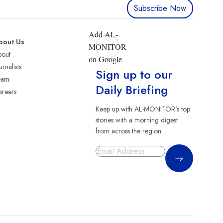
Subscribe Now
Add AL-
bout Us
MONITOR
bout
on Google
urnalists
Sign up to our
eam
Daily Briefing
reers
Keep up with AL-MONITOR's top
stories with a morning digest
from across the region.
Sign Up