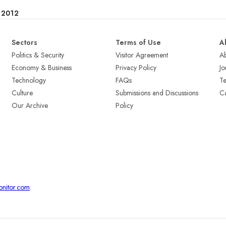
e 2012
Sectors
Terms of Use
A
Politics & Security
Visitor Agreement
A
Economy & Business
Privacy Policy
Jo
Technology
FAQs
T
Culture
Submissions and Discussions
Ca
Our Archive
Policy
onitor.com
.