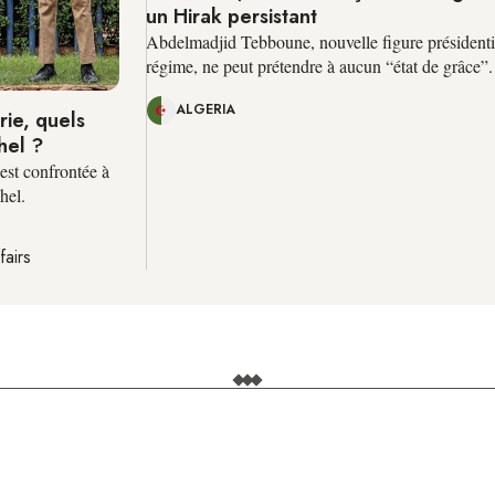
un Hirak persistant
Abdelmadjid Tebboune, nouvelle figure présidenti
régime, ne peut prétendre à aucun “état de grâce”.
ALGERIA
rie, quels
hel ?
 est confrontée à
hel.
fairs