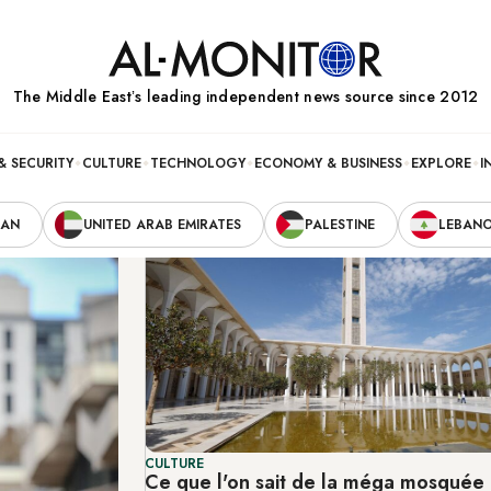
The Middle Eastʼs leading independent news source since 2012
& SECURITY
CULTURE
TECHNOLOGY
ECONOMY & BUSINESS
EXPLORE
I
RAN
UNITED ARAB EMIRATES
PALESTINE
LEBAN
CULTURE
Ce que l'on sait de la méga mosquée