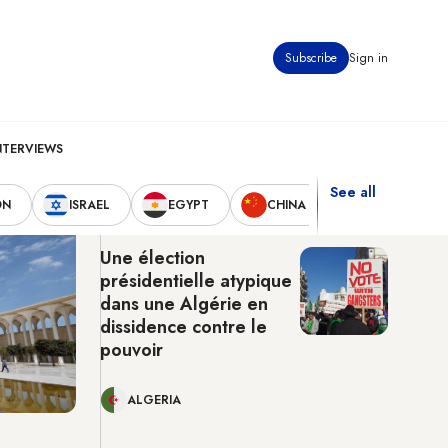
Subscribe
Sign in
Algiers
10:29 am
30°C
NTERVIEWS
See all
Latest News
ON
ISRAEL
EGYPT
CHINA
UNITED STAT
Une élection
présidentielle atypique
dans une Algérie en
dissidence contre le
pouvoir
ALGERIA