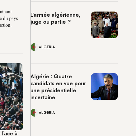
minant
L’armée algérienne,
ue du pays
juge ou partie ?
uction.
ALGERIA
Algérie : Quatre
candidats en vue pour
une présidentielle
incertaine
ALGERIA
 face à