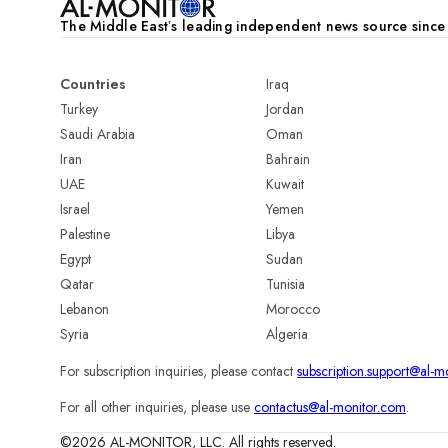
The Middle Eastʼs leading independent news source sinc
Countries
Iraq
Turkey
Jordan
Saudi Arabia
Oman
Iran
Bahrain
UAE
Kuwait
Israel
Yemen
Palestine
Libya
Egypt
Sudan
Qatar
Tunisia
Lebanon
Morocco
Syria
Algeria
For subscription inquiries, please contact
subscription.support@al-m
For all other inquiries, please use
contactus@al-monitor.com
.
©2026 AL-MONITOR, LLC. All rights reserved.