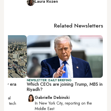
Laura Rozen
Related Newsletters
NEWSLETTER: DAILY BRIEFING
n new era
Which CEOs are joining Trump, MBS in
Riyadh?
Gabrielle Debinski
egional
In
New York City
, reporting on
the
, AI, tech
Middle East