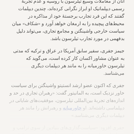
آنان از معاملات وسیع تیلرسون با روسیه و عدم تجربهٔ
رسمی دیپلماتیک او ابراز نگرانی کرده‌اند، چندین دیپلمات
گفتند که این فرد تجارب برجسته‌ٔ خود از مذاکره در
محیط‌های پیچیده را به ارمغان خواهد آورد و «شکاف» میان
سیاست خارجی واشینگتن و مجامع تجاری، می‌تواند دلیل
بدفهمی در مورد تجارب تیلرسون باشد.
جیمز جفری، سفیر سابق آمریکا در عراق و ترکیه که مدتی
به عنوان مشاور اکسان کار کرده است، می‌گوید که
تیلرسون خاورمیانه را به مانند هر دیپلمات دیگری
می‌شناسد.
جفری که اکنون عضو ارشد انستیتو واشینگتن برای سیاست
خاور نزدیک است، به المانیتور گفت: «رهبران تجاری در حد و
اندازه‌های تجربهٔ بین‌المللی تیلرسون، موفقیت‌های شایانی در
دیپلماسی داشته‌اند. او
خاورمیانه
و رهبرانش را مانند هر
دیپلمات دیگری می‌شناسد.»
جفری افزود: «سیاست‌گذاری‌های بنیادین از سوی ترامپ و