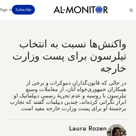
رفتن
Click
Sign in
Subscribe
به
to
محتوای
see
menu
اصلی
واکنش‌ها نسبت به انتخاب
تیلرسون برای پست وزارت
خارجه
در حالی که قانون‌گذاران دموکرات و برخی از
همکاران جمهوری‌خواه آنان، از معاملات وسیع
تیلرسون با روسیه و عدم تجربهٔ رسمی دیپلماتیک او
ابراز نگرانی کرده‌اند، چندین دیپلمات گفتند که تجارب
برجسته‌ٔ او برای پست وزارت خارجه مفید است.
Laura Rozen