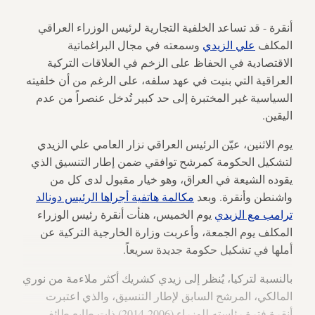
أنقرة - قد تساعد الخلفية التجارية لرئيس الوزراء العراقي
المكلف
علي الزيدي
وسمعته في مجال البراغماتية
الاقتصادية في الحفاظ على الزخم في العلاقات التركية
العراقية التي بنيت في عهد سلفه، على الرغم من أن خلفيته
السياسية غير المختبرة إلى حد كبير تُدخل عنصراً من عدم
اليقين.
يوم الاثنين، عيّن الرئيس العراقي نزار العامي علي الزيدي
لتشكيل الحكومة كمرشح توافقي ضمن إطار التنسيق الذي
يقوده الشيعة في العراق، وهو خيار مقبول لدى كل من
واشنطن وأنقرة. وبعد
مكالمة هاتفية أجراها الرئيس دونالد
ترامب مع الزيدي
يوم الخميس، هنأت أنقرة رئيس الوزراء
المكلف يوم الجمعة، وأعربت وزارة الخارجية التركية عن
أملها في تشكيل حكومة جديدة سريعاً.
بالنسبة لتركيا، يُنظر إلى زيدي كشريك أكثر ملاءمة من نوري
المالكي، المرشح السابق لإطار التنسيق، والذي اعتبرت
أنقرة فترة رئاسته للوزراء (2006-2014) ذات طابع طائفي.