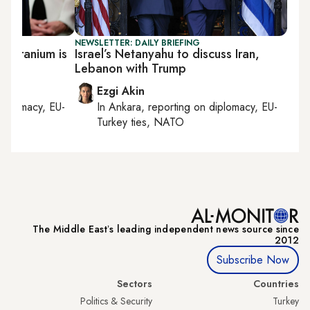
NEWSLETTER: DAILY BRIEFING
’s uranium is
Israel’s Netanyahu to discuss Iran,
Lebanon with Trump
Ezgi Akin
diplomacy, EU-
In
Ankara
, reporting on
diplomacy, EU-
Turkey ties, NATO
The Middle Eastʼs leading independent news source since
2012
Subscribe Now
Sectors
Countries
Politics & Security
Turkey