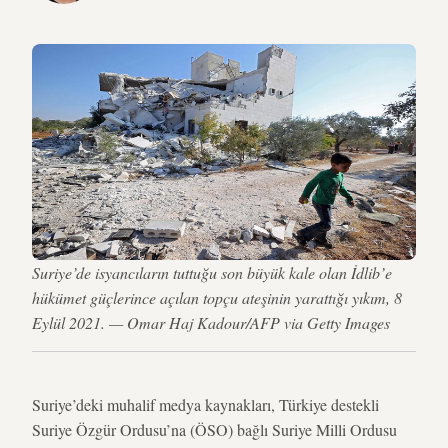
Suriye’de isyancıların tuttuğu son büyük kale olan İdlib’e
hükümet güçlerince açılan topçu ateşinin yarattığı yıkım, 8
Eylül 2021. — Omar Haj Kadour/AFP via Getty Images
Suriye’deki muhalif medya kaynakları, Türkiye destekli
Suriye Özgür Ordusu’na (ÖSO) bağlı Suriye Milli Ordusu