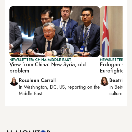
NEWSLETTER: CHINA-MIDDLE EAST
NEWSLETTER: DAI
View from China: New Syria, old
Erdogan hosts
problem
Eurofighter ta
Rosaleen Carroll
Beatrice F
In
Washington, DC, US
, reporting on
the
In
Beirut
, 
Middle East
culture, con