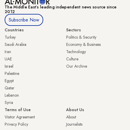
The Middle Eastʼs leading independent news source since
2012
Subscribe Now
Countries
Sectors
Turkey
Politics & Security
Saudi Arabia
Economy & Business
Iran
Technology
UAE
Culture
Israel
Our Archive
Palestine
Egypt
Qatar
Lebanon
Syria
Terms of Use
About Us
Visitor Agreement
About
Privacy Policy
Journalists