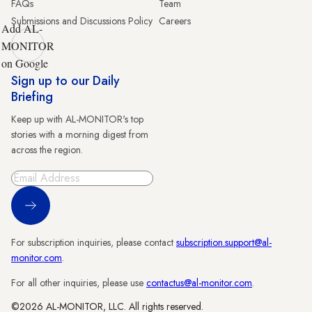
FAQs
Team
Submissions and Discussions Policy
Careers
Add AL-
MONITOR
on Google
Sign up to our Daily
Briefing
Keep up with AL-MONITOR's top
stories with a morning digest from
across the region.
Sign Up
For subscription inquiries, please contact
subscription.support@al-
monitor.com
.
For all other inquiries, please use
contactus@al-monitor.com
.
©2026 AL-MONITOR, LLC. All rights reserved.