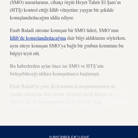
(SMO) unsurlarının, cihatçı örgüt Heyet Tahrir El Şam’ın
(HTŞ) kontrol ettiği İdlib vilayetine yaygın bir şekilde
konuşlandırılacağını iddia ediyor.
Enab Baladi sitesine konuşan bir SMO lideri, SMO’nun
İdlib’de konuşlandırılacağına
dair bilgi aldıklarını söylerken,
aynı siteye konuşan SMO’ya bağlı bir grubun komutanı bu
bilgiyi teyit etti.
Bu haberlerden aylar önce ise SMO ve HTŞ’nin
birleşebileceği iddiası konuşulmaya başlamıştı.
Enab Baladi’ye göre iki komutan konuşlandırmanın ne
zaman olacağına dair ayrıntı vermedi ancak Rusya ve
Türkiye devlet başkanlarının 29 Eylül’deki
Soçi
görüşmesinin
ardından bu planın “masada olduğunu”
belirttiler.
SUBSCRIBER EXCLUSIVE