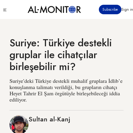
Ana
Click
Subscribe
Sign in
içeriğe
to
atla
see
menu
Suriye: Türkiye destekli
gruplar ile cihatçılar
birleşebilir mi?
Suriye’deki Türkiye destekli muhalif gruplara İdlib’e
konuşlanma talimatı verildiği, bu grupların cihatçı
Heyet Tahrir El Şam örgütüyle birleşebileceği iddia
ediliyor.
Sultan al-Kanj