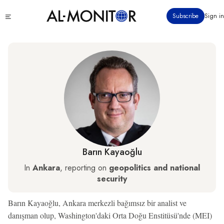
Ana
Click
Subscribe
Sign in
içeriğe
to
atla
see
menu
Barın Kayaoğlu
In
Ankara
, reporting on
geopolitics and national
security
Barın Kayaoğlu, Ankara merkezli bağımsız bir analist ve
danışman olup, Washington'daki Orta Doğu Enstitüsü'nde (MEI)