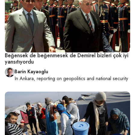
Beğensek de beğenmesek de Demirel bizleri çok iyi
yansıtıyordu
Barin Kayaoglu
In
Ankara
, reporting on
geopolitics and national security