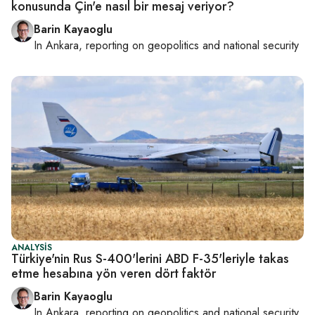
konusunda Çin'e nasıl bir mesaj veriyor?
Barin Kayaoglu
In
Ankara
, reporting on
geopolitics and national security
ANALYSIS
Türkiye'nin Rus S-400'lerini ABD F-35'leriyle takas
etme hesabına yön veren dört faktör
Barin Kayaoglu
In
Ankara
, reporting on
geopolitics and national security