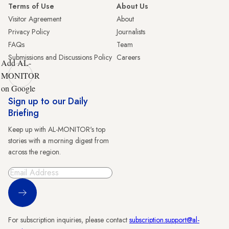
Terms of Use
About Us
Visitor Agreement
About
Privacy Policy
Journalists
FAQs
Team
Submissions and Discussions Policy
Careers
Add AL-
MONITOR
on Google
Sign up to our Daily
Briefing
Keep up with AL-MONITOR's top
stories with a morning digest from
across the region.
Sign Up
For subscription inquiries, please contact
subscription.support@al-