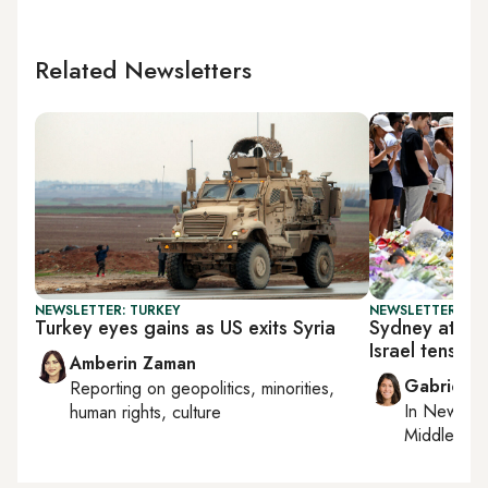
Related Newsletters
NEWSLETTER: TURKEY
NEWSLETTER: DAI
Turkey eyes gains as US exits Syria
Sydney attack
Israel tension
Amberin Zaman
Gabrielle
Reporting on
geopolitics, minorities,
In
New York
human rights, culture
Middle Eas