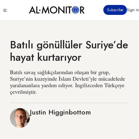
Ana
Click
Subscribe
Sign in
içeriğe
to
atla
see
menu
Batılı gönüllüler Suriye’de
hayat kurtarıyor
Batılı savaş sağlıkçılarından oluşan bir grup,
Suriye’nin kuzeyinde İslam Devleti’yle mücadelede
yaralananlara yardım ediyor. İngilizceden Türkçeye
çevrilmiştir.
Justin Higginbottom