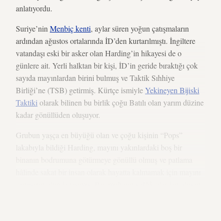
anlatıyordu.
Suriye’nin
Menbiç kenti
, aylar süren yoğun çatışmaların
ardından ağustos ortalarında İD’den kurtarılmıştı. İngiltere
vatandaşı eski bir asker olan Harding’in hikayesi de o
günlere ait. Yerli halktan bir kişi, İD’in geride bıraktığı çok
sayıda mayınlardan birini bulmuş ve Taktik Sıhhiye
Birliği’ne (TSB) getirmiş. Kürtçe ismiyle
Yekineyen Bijiski
Taktiki
olarak bilinen bu birlik çoğu Batılı olan yarım düzine
kadar gönüllüden oluşuyor.
Grubun yaşça en büyüğü olan ve çoğu kişinin “Pops”
lakabıyla bildiği Harding, mayını yakınlardaki boş bir
binanın bodrumuna götürmeye gönüllü olmuş ve patlama
hâlinde sakat bir insan olarak hayatta kalmamak için mayını
çenesinin altında taşımış. Bu, muharip sağlıkçılardan oluşan
TSB için alışılmış bir görev olmadığı gibi mayın imhasında
da tercih edilen bir yöntem sayılmaz.