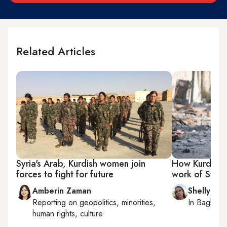
Related Articles
Syria's Arab, Kurdish women join
How Kurdish-A
forces to fight for future
work of Syria
Amberin Zaman
Shelly Kit
Reporting on
geopolitics, minorities,
In
Baghda
human rights, culture