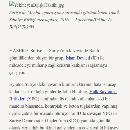
Suriye’de Menbiç operasyonu sırasında görüntülenen Taktik
Sıhhiye Birliği mensupları, 2016 — Facebook/Yekîneyên
Bijîşkî Taktîkî
HASEKE, Suriye — Suriye’nin kuzeyinde Batılı
gönüllülerden oluşan bir grup,
İslam Devleti
(İD) ile
mücadeleye muharip sağlıkçıların katkısını sağlamaya
çalışıyor.
Eylülde Suriye’deki havanın kum sineklerinin hâlâ ısıracağı
kadar sıcak olduğu günlerde John Harding,
Halk Savunma
Birlikleri
(YPG) tarafından üs olarak kullanılan eski bir
mandıra binasında, kontrplak ve beton tuğlalardan yapılmış
derme çatma bir masada oturuyor ve İD’le savaşan YPG ile
Suriye Demokratik Güçleri’nin (SDG) yanında gönüllü
olarak yer aldığı bu ikinci gelişinden en çok sevdiği hikayeyi