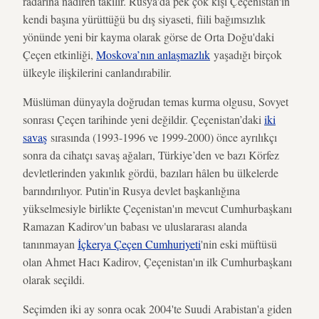
radarına nadiren takılır. Rusya'da pek çok kişi Çeçenistan'ın
kendi başına yürüttüğü bu dış siyaseti, fiili bağımsızlık
yönünde yeni bir kayma olarak görse de Orta Doğu'daki
Çeçen etkinliği,
Moskova’nın anlaşmazlık
yaşadığı birçok
ülkeyle ilişkilerini canlandırabilir.
Müslüman dünyayla doğrudan temas kurma olgusu, Sovyet
sonrası Çeçen tarihinde yeni değildir. Çeçenistan’daki
iki
savaş
sırasında (1993-1996 ve 1999-2000) önce ayrılıkçı
sonra da cihatçı savaş ağaları, Türkiye’den ve bazı Körfez
devletlerinden yakınlık gördü, bazıları hâlen bu ülkelerde
barındırılıyor. Putin'in Rusya devlet başkanlığına
yükselmesiyle birlikte Çeçenistan'ın mevcut Cumhurbaşkanı
Ramazan Kadirov'un babası ve uluslararası alanda
tanınmayan
İçkerya Çeçen Cumhuriyeti
'nin eski müftüsü
olan Ahmet Hacı Kadirov, Çeçenistan'ın ilk Cumhurbaşkanı
olarak seçildi.
Seçimden iki ay sonra ocak 2004'te Suudi Arabistan'a giden