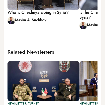
What’s Chechnya doing in Syria?
Is the Chech
Syria?
Maxim A. Suchkov
Maxim A. 
Related Newsletters
NEWSLETTER: TURKEY
NEWSLETTER: DAI