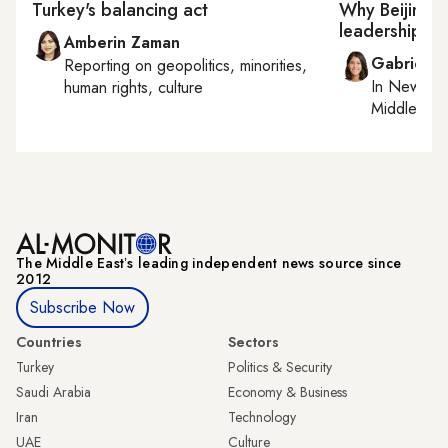
Turkey's balancing act
Why Beijing i
leadership
Amberin Zaman
Gabrielle
Reporting on
geopolitics, minorities,
In
New York
human rights, culture
Middle Eas
The Middle Eastʼs leading independent news source since
2012
Subscribe Now
Countries
Sectors
Turkey
Politics & Security
Saudi Arabia
Economy & Business
Iran
Technology
UAE
Culture