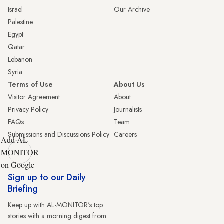
Israel
Our Archive
Palestine
Egypt
Qatar
Lebanon
Syria
Terms of Use
About Us
Visitor Agreement
About
Privacy Policy
Journalists
FAQs
Team
Submissions and Discussions Policy
Careers
Add AL-
MONITOR
on Google
Sign up to our Daily
Briefing
Keep up with AL-MONITOR's top
stories with a morning digest from