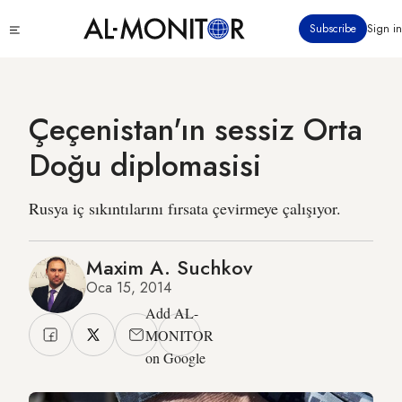
Ana
Click
Subscribe
Sign in
içeriğe
to
atla
see
menu
Çeçenistan'ın sessiz Orta
Doğu diplomasisi
Rusya iç sıkıntılarını fırsata çevirmeye çalışıyor.
Maxim A. Suchkov
Oca 15, 2014
Add AL-
MONITOR
on Google