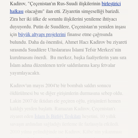
Kadirov, "Çeçenistan'ın Rus-Suudi ilişkilerinin
birleştirici
halkası
olacağını" ilan etti. Ziyaretin simgeselliği barizdi.
Zira her iki ülke de sorunlu ilişkilerini yenileme ihtiyacı
duyuyordu. Putin de Suudilere, Çeçenistan'ın yeniden inşası
için
büyük altyapı projelerini
finanse etme çağrısında
bulundu. Daha da önemlisi, Ahmet Hacı Kadirov bu ziyareti
sırasında Suudilere Uluslararası İslami Tefsir Merkezi’nin
kurulmasını önerdi. Bu merkez, başka faaliyetlerin yanı sıra
İslam adına düzenlenen terör saldırılarına karşı fetvalar
yayımlayacaktı.
Kadirov'un mayıs 2004'te bir bombalı saldırı sonucu
öldürülmesi bu ve diğer girişimlerin durmasına sebep oldu.
Lakin 2007'de iktidarı ele geçiren oğlu, girişimleri hemen
kaldığı yerden başlattı. Ramazan Kadirov, Çeçenistan'ı
ziyaret eden
İslam İş Birliği Teşkilatı
heyetini, 10 yıllık
savaşın ardından sağladığı ilerleme ile fazlasıyla etkiledi.
2010 yılına gelindiğinde ise Kadirov, Kâbe’nin yıkanması