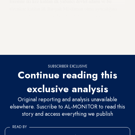
törenine iki kez katılan ilk yabancı devlet adamı ve bu
törenlere katılan ilk Rusyalı Müslüman olma ayrıcalığına
ulaşmıştı. İlerleyen yıllarda pek çok kraliyet sarayında
ağırlanan Kadirov, Suudi Arabistan Kralı Abdullah Bin
Abdülaziz, Ürdün Kralı Abdullah ve Orta Doğu'ya yön
veren onlarca başka isimle görüştü. Bunlara, iki defa
görüştüğü Filistin Lideri Mahmut Abbas da dâhildi.
SUBSCRIBER EXCLUSIVE
Continue reading this
exclusive analysis
Original reporting and analysis unavailable
elsewhere. Suscribe to AL-MONITOR to read this
story and access everything we publish
READ BY