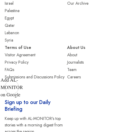
Israel
Our Archive
Palestine
Egypt
Qatar
Lebanon
Syria
Terms of Use
About Us
Visitor Agreement
About
Privacy Policy
Journalists
FAQs
Team
Submissions and Discussions Policy
Careers
Add AL-
MONITOR
on Google
Sign up to our Daily
Briefing
Keep up with AL-MONITOR's top
stories with a morning digest from
across the region.