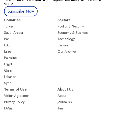
The Middle Eastʼs leading independent news source since
2012
Subscribe Now
Countries
Sectors
Turkey
Politics & Security
Saudi Arabia
Economy & Business
Iran
Technology
UAE
Culture
Israel
Our Archive
Palestine
Egypt
Qatar
Lebanon
Syria
Terms of Use
About Us
Visitor Agreement
About
Privacy Policy
Journalists
FAQs
Team