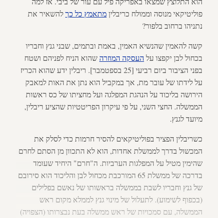
הוא התלוצץ שמצאו באפריקה פיל עם עור של ביבי. אז למה
פוליטיקאי מנוסה וממולח כריבלין
מתאמץ כל כך
להשאיר את
נתניהו ברחוב בלפור?
קשה להאמין שהנשיא האמין, באמת ובתמים, שבני גנץ וחבריו
בכחול לבן יקפצו על
העסקה המוזרה
שהוא הניח לפניהם ושטח
בפני הציבור ביום רביעי [25 בספטמבר]. ריבלין ידע שהוא הכריז
על לידתו של עובר מת, אך במקביל הוא נתן את האות למאבק
הירושה בליכוד על הנהגת המפלגה ועל מחציתו של כס ראשות
הממשלה. החצי השני, על פי עיקרון הפריטטיות שהציע ריבלין,
מיועד לגנץ.
כשריבלין הפציר בפוליטיקאים להסיר חרמות כדי לסלק את
המכשול בדרך לממשלת אחדות, הוא לא התכוון מן הסתם לחרם
שהימין מטיל על המפלגות הערביות. ה"חרם" היחיד שעומד
בדרכה של ממשלת 65 המורכבת מכחול לבן והליכוד הוא סירובם
של גנץ וחבריו לשבת בממשלה בראשותו של נאשם בפלילים
(בכפוף לשימוע). לתעלול של מינוי גנץ לממלא מקום ראש
הממשלה, עם סמכויות של ראש ממשלה בעת נבצרותו (הצפויה)