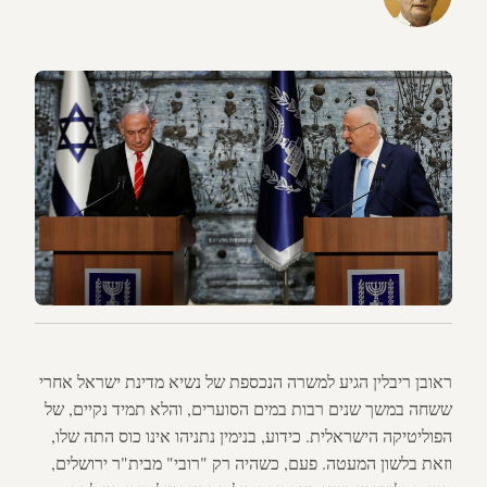
ראובן ריבלין הגיע למשרה הנכספת של נשיא מדינת ישראל אחרי
ששחה במשך שנים רבות במים הסוערים, והלא תמיד נקיים, של
הפוליטיקה הישראלית. כידוע, בנימין נתניהו אינו כוס התה שלו,
וזאת בלשון המעטה. פעם, כשהיה רק "רובי" מבית"ר ירושלים,