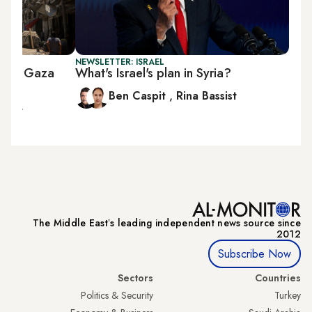
NEWSLETTER: ISRAEL
n on Gaza
What's Israel's plan in Syria?
Ben Caspit
,
Rina Bassist
ssist
The Middle Eastʼs leading independent news source since
2012
Subscribe Now
Sectors
Countries
Politics & Security
Turkey