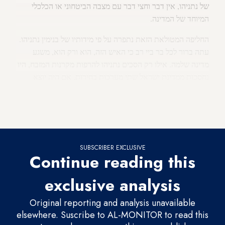
של נתניהו, אין דבר וחצי דבר עם מצבה הביטחוני או הכלכלי
המיוחד של המדינה.
החליפה המטולאת הזאת נתפרה על פי מידותיו של בנימין נתניהו.
עתה ברור לכל בר ביי רב כי האיש הזה, הוא ורק הוא, משגע
מדינה שלמה. אילו רק הסכים נתניהו להרפות מקרנות המזבח, היו
נחסכות ממדינת ישראל שתי מערכות בחירות. אם היה יוצא
לחופשה כדי לשכנע את בית המשפט כי "אין כלום כי לא היה
כלום", הייתה היום לישראל ממשלה יציבה הנשענת על שתי
המפלגות הגדולות.
SUBSCRIBER EXCLUSIVE
Continue reading this
exclusive analysis
Original reporting and analysis unavailable
elsewhere. Suscribe to AL-MONITOR to read this