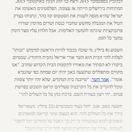
לבלוביץ בספטמבר 2015 ורצח בני הזוג הנקין באוקטובר 2015.
המתיחות בירושלים הייתה אז עצומה, הפלסטינים האשימו את
ישראל שהיא מנסה לשנות את הסטטוס קוו בהר, ונתניהו בצדק
הטיל את המגבלה מחשש שחברי כנסת ושרים מהימין יעוררו
פרובוקציות שיגרמו להמשך האלימות. אבל הלחץ עליו מצד הימין
נמשך כל הזמן.
השבוע (8 ביולי), מי שזכה בכבוד להיות הראשון למימוש "זכותו"
לעלות להר הבית הוא השר אורי אריאל (הבית היהודי), שבסיום
ביקורו לא הסתיר את מאווייו לתקומת הבית הקדוש שחרב. "אנו
מקווים ומתפללים שתשעה באב יהיה יום שמחה כפי שהנביא
אומר",
אמר השר
, "שייבנה בית המקדש, שלא יהיו יותר צומות
ונוכל להקריב את כל הקרבנות שעליהם קראנו השבוע בפרשת
פנחס...יהי רצון בעזרת השם, ברכת כהן על כל העולים להר".
תשעה באב, אגב, יחול בעוד כשבועיים (22 ביולי). כשאריאל
בירך את כל העולים להר, הוא בעצם שיגר קריאה למאמינים
ונאמנים לבוא בעקבותיו כי רק כך האבל על החורבן יוכל להפוך
לשמחה. אחרי שר החקלאות הגיעה להר ח"כ שרן השכל