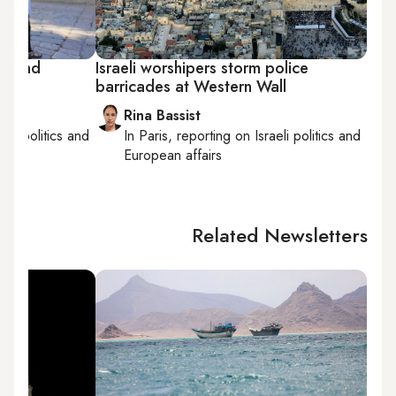
ascend
Israeli worshipers storm police
'Av
barricades at Western Wall
Rina Bassist
aeli politics and
In
Paris
, reporting on
Israeli politics and
European affairs
Related Newsletters