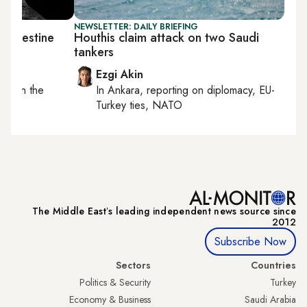
NEWSLETTER: DAILY BRIEFING
 Palestine
Houthis claim attack on two Saudi
tankers
Ezgi Akin
ting on
the
In
Ankara
, reporting on
diplomacy, EU-
Turkey ties, NATO
The Middle Eastʼs leading independent news source since
2012
Subscribe Now
Sectors
Countries
Politics & Security
Turkey
Economy & Business
Saudi Arabia