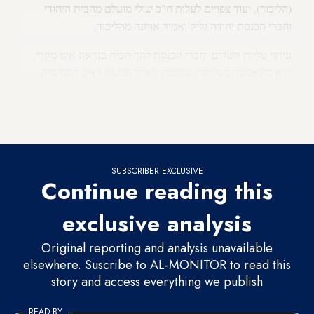
(הליכוד), ועוד צפויים לעלות ח"כ שולי מועלם מהבית היהודי
וחברי הכנסת יהודה גליק ואמיר אוחנה מהליכוד.
עיתוי עליית השרים וחברי הכנסת להר הבית כנראה אינו מקרי.
הוא מתאפשר כשלושה שבועות לאחר פגישת ראש הממשלה
נתניהו עם מלך ירדן עבדאללה בעמאן [18 ביוני], שבסיומה יצאה
הודעה
מלשכתו: "רה"מ חזר על מחויבותה של ישראל לשמירת
הסטטוס קוו במקומות הקדושים בירושלים".
SUBSCRIBER EXCLUSIVE
Continue reading this
exclusive analysis
Original reporting and analysis unavailable
elsewhere. Suscribe to AL-MONITOR to read this
story and access everything we publish
READ BY