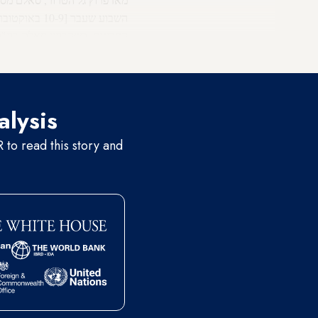
השבוע שעבר 
הסכינים. כשהבחין סאלם בח"כ
יכול היה להתאפק, וקרא לו לעי
alysis
to read this story and