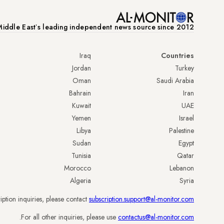
iddle Eastʼs leading independent news source since 2012
Iraq
Countries
Jordan
Turkey
Oman
Saudi Arabia
Bahrain
Iran
Kuwait
UAE
Yemen
Israel
Libya
Palestine
Sudan
Egypt
Tunisia
Qatar
Morocco
Lebanon
Algeria
Syria
iption inquiries, please contact
subscription.support@al-monitor.com
.
For all other inquiries, please use
contactus@al-monitor.com