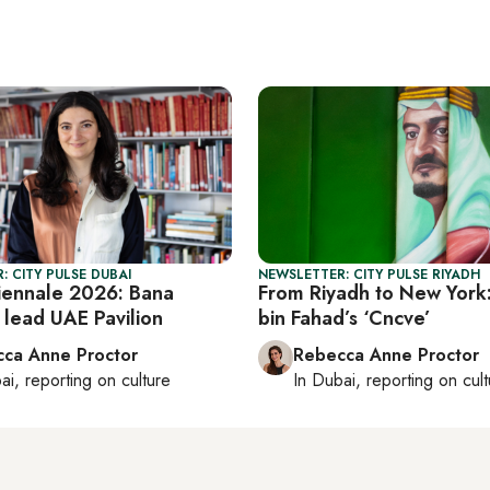
: CITY PULSE DUBAI
NEWSLETTER: CITY PULSE RIYADH
iennale 2026: Bana
From Riyadh to New York:
 lead UAE Pavilion
bin Fahad’s ‘Cncve’
ca Anne Proctor
Rebecca Anne Proctor
ai
, reporting on
culture
In
Dubai
, reporting on
cul