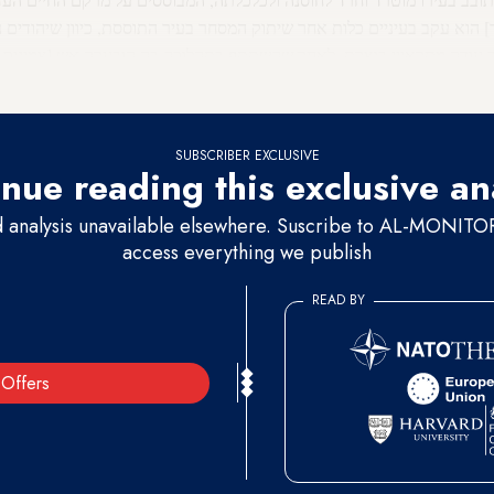
[10-9 באוקטובר] הוא עקב בעיניים כלות אחר שיתוק המסחר בעיר התוססת, כיוון שיהודי
 עודה מתראיין בנצרת, לאחר שהשתתף בתהלוכה בה הובערה אש [צמיגים ו
ני מצלמות הטלוויזיה "עוף מכאן!".
SUBSCRIBER EXCLUSIVE
nue reading this exclusive an
d analysis unavailable elsewhere. Suscribe to AL-MONITOR 
access everything we publish
READ BY
Offers