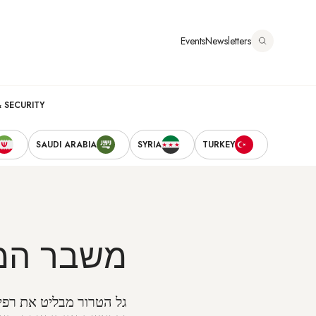
דילוג
לתוכן
Events
Newsletters
העיקרי
Main
& SECURITY
Secondary
navigation
SAUDI ARABIA
SYRIA
TURKEY
Navigation
משבר המנ
גל הטרור מבליט את רפי