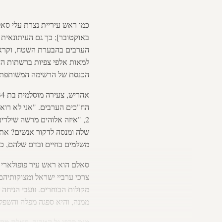
כמו ראש עיריית נצרת עלי סא
באוקטובר]; כך גם העיתונאית
למאות אלפי צפיות ברשתות החב
הכנסת של הרשימה המשותפת.
הח"כים הערבים. "אני לא רוא
2, "איזה אלוהים מרשה שילדים ירצחו חפים מפשע? איזו בחורה ששמה על הראש שלה חיג'אב ומתפללת לאלוהים
שלה ומנסה לדקור אנשים? אתם
משלמים בחיים ובדם שלהם, כי
סאלם הוא ראש עיר פופולארי 
מקולות הבוחרים. זועבי הניחה
ממנה, והיא ספגה מפלה והשפלה
מאז פרוץ גל הטרור, סאלם מסת