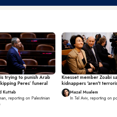
is trying to punish Arab
Knesset member Zoabi s
kipping Peres’ funeral
kidnappers 'aren't terroris
 Kuttab
Mazal Mualem
man
, reporting on
Palestinian
In
Tel Aviv
, reporting on
po
s