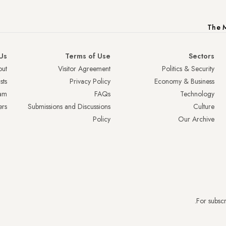
The M
Us
Terms of Use
Sectors
ut
Visitor Agreement
Politics & Security
sts
Privacy Policy
Economy & Business
am
FAQs
Technology
ers
Submissions and Discussions
Culture
Policy
Our Archive
.
For subscr