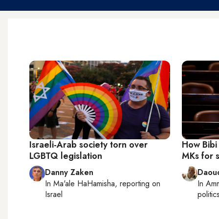
Israeli-Arab society torn over
How Bibi 
LGBTQ legislation
MKs for s
Danny Zaken
Daoud
In
Ma'ale HaHamisha
, reporting on
In
Am
Israel
politic