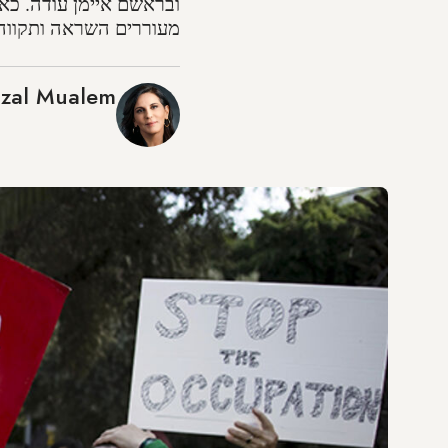
ובראשם איימן עודה. כאש
מעוררים השראה ותקווה
zal Mualem