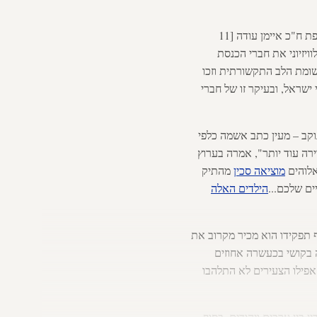
מעירו בצעקות מול מצלמות הטלוויזיה את יו"ר הרשימה המשותפת ח"כ איימן עודה [11
ויזיוני את חברי הכנסת
אוקטובר]. שניהם מיקדו את תשומת הלב התקשורתית וזכו
ישראל, ובעיקר זו של חברי
כואב ונוקב – מעין כתב אשמה כלפי
ירה עוד יותר", אמרה בערוץ
מוציאה סכין
מהתיק
ם שלכם...
הילדים האלה
 תפקידו הוא מכיר מקרוב את
 חנין זועבי, אשר זכתה בקושי בכעשרה אחוזים
 אפילו הצעירים לא התלהבו
בין ערבים ויהודים. בסוף