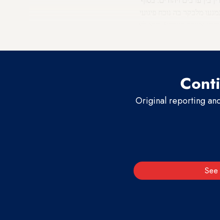
ם נמנעו מלבקר בה נוכח פיגועי
פחי אשפה נשרפו], הוא לא
Conti
Original reporting an
See 