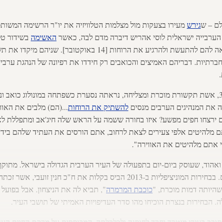
לם – ש
גירש
 הערבייה ישראלית לוסי אהריש דיברה מדם לבה, כאשר
האשימה
בשידור טלו
הערבים בהבערת השטח, וקראה להם להתעשת ולהרגיע את הרוחות [14 ב
רתיות. דבריהם האמיצים והכואבים רק חידדו את רפיונה של הנהגת ערביי 
אהריש, צעירה מוסלמית בת 34, אשת תקשורת מוכרת ומצליחה, נראתה נסערת כשפתחה במונולוג 
ה את המנהיגים הערבים מנסים
להשתיק את הרוחות
...(הם) מלבים את האוו
 מלהיטים אלפי צעירים לצאת לרחוב, אתם הורסים את העתיד שלהם בידיי
 אתם מלהיטים את האווירה".
ואהוד, שעוסק ביום-יום בתפעולה של העיר הערבית הגדולה בישראל. מתוקף
צרכי ערביי ישראל ומצוקותיהם. בבחירות המוניציפליות ב-2013 הביס בקלות את ח"כ
 שהיותה דמות מוכרת, "
כוכבת המרמרה
", תביא לה את הניצחון. אבל בפועל
. הבחירות בנצרת הוכיחו מהו סדר העדיפויות האמיתי של תושבי העיר.
ובב בעירו מוטרד וחרד לחוסנה ולכלכלתה, המבוססים על מרקם החיים העדין 