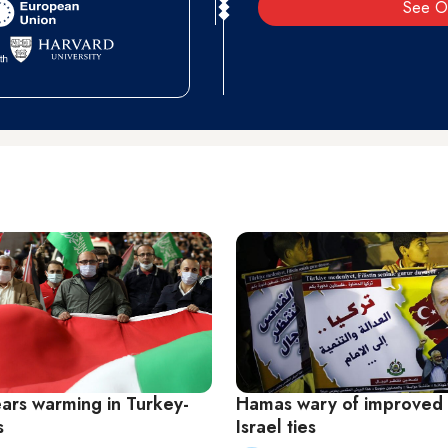
See O
ars warming in Turkey-
Hamas wary of improved 
s
Israel ties