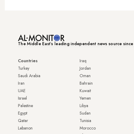
The Middle Eastʼs leading independent news source sinc
Countries
Iraq
Turkey
Jordan
Saudi Arabia
Oman
Iran
Bahrain
UAE
Kuwait
Israel
Yemen
Palestine
Libya
Egypt
Sudan
Qatar
Tunisia
Lebanon
Morocco