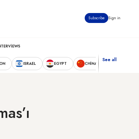
Subscribe
Sign in
NTERVIEWS
See all
NON
ISRAEL
EGYPT
CHINA
UNITED STA
mas’ı