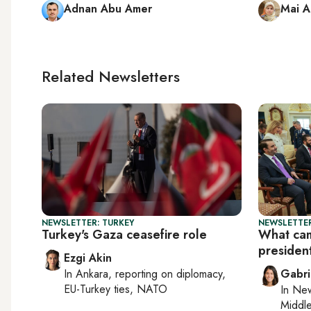
Adnan Abu Amer
Mai 
Related Newsletters
NEWSLETTER: TURKEY
NEWSLETTER
Turkey's Gaza ceasefire role
What cam
president
Ezgi Akin
In
Ankara
, reporting on
diplomacy,
Gabri
EU-Turkey ties, NATO
In
New
Middle