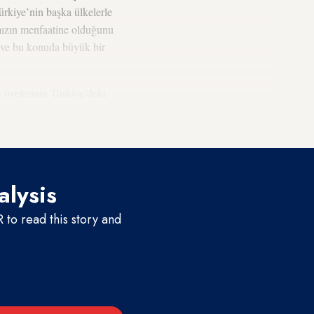
ürkiye’nin başka ülkelerle
ımızın menfaatine olduğunu
i ve bu konuda büyük bir
üyelerinin Türkiye’deki
, Ankara’dan Türkiye’de
alysis
to read this story and