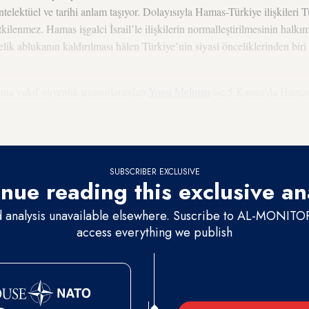
telektüel ve tarihi anlam taşıyor. Dolayısıyla Hamas-Türkiye ilişkileri T
kilenmez. Hamas işgalci İsrail’le ilişkilerin normalleştirilmesinin halk
ik ablukanın kaldırılması hâlen Türkiye’nin siyasi önceliklerinden bir
asına vakıf güvenlik uzmanlarından
Yossi Melman
ise 5 Kasım’da Hamas 
in veren Ankara’nın İsrail’i hayal kırıklığına uğrattığını söyledi. İsrail
r dışı edilmesini ve ofislerinin kapatılmasını talep etmişti.
SUBSCRIBER EXCLUSIVE
nue reading this exclusive an
d analysis unavailable elsewhere. Suscribe to AL-MONITOR 
access everything we publish