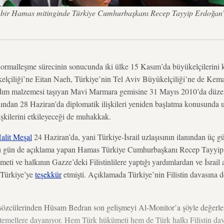
n bir Hamas mitinginde Türkiye Cumhurbaşkanı Recep Tayyip Erdoğan’ın
 normalleşme sürecinin sonucunda iki ülke 15 Kasım’da büyükelçilerini k
kelçiliği’ne Eitan Naeh, Türkiye’nin Tel Aviv Büyükelçiliği’ne de Kema
ardım malzemesi taşıyan Mavi Marmara gemisine 31 Mayıs 2010’da düzen
ından 28 Haziran’da diplomatik ilişkileri yeniden başlatma konusunda 
şkilerini etkileyeceği de muhakkak.
alit Meşal
24 Haziran’da, yani Türkiye-İsrail uzlaşısının ilanından üç g
dığı gün de açıklama yapan Hamas Türkiye Cumhurbaşkanı Recep Tayyip
eti ve halkının Gazze’deki Filistinlilere yaptığı yardımlardan ve İsrail 
 Türkiye’ye
teşekkür
etmişti. Açıklamada Türkiye’nin Filistin davasına d
.
sözcülerinden Hüsam Bedran son gelişmeyi Al-Monitor’a şöyle değerle
m temellere dayanıyor. Hem Türk hükümeti hem de Türk halkı Filistin dava