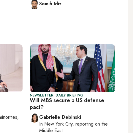
Semih Idiz
NEWSLETTER: DAILY BRIEFING
Will MBS secure a US defense
pact?
minorities,
Gabrielle Debinski
In
New York City
, reporting on
the
Middle East