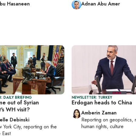
Abu Hasaneen
Adnan Abu Amer
: DAILY BRIEFING
NEWSLETTER: TURKEY
e out of Syrian
Erdogan heads to China
's WH visit?
Amberin Zaman
elle Debinski
Reporting on
geopolitics, 
human rights, culture
 York City
, reporting on
the
 East