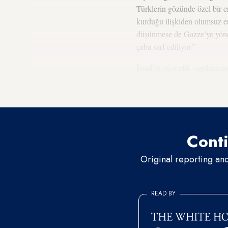
Türklerin gözünde özel bir en
kurduğu ilişkiden olumsuz et
düşünmese de Gazze’ye yönel
çaba sarf ediliyor.”
İsrail’in güvenlik yapılanm
faaliyetlerini sürdürmesine iz
bulunan Hamas üyelerinin sını
Conti
Original reporting an
READ BY