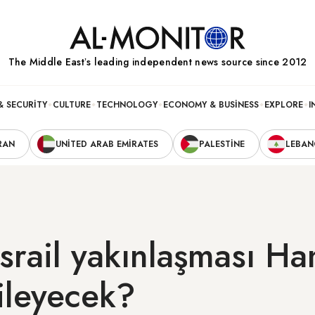
The Middle Eastʼs leading independent news source since 2012
& SECURITY
CULTURE
TECHNOLOGY
ECONOMY & BUSINESS
EXPLORE
I
RAN
UNITED ARAB EMIRATES
PALESTINE
LEBA
İsrail yakınlaşması Ha
kileyecek?