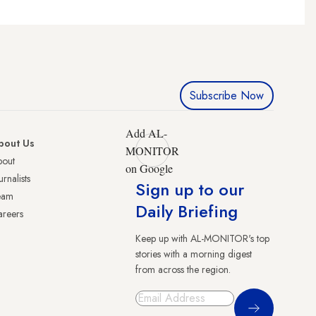
Subscribe Now
Add AL-
bout Us
MONITOR
bout
on Google
urnalists
Sign up to our
eam
Daily Briefing
reers
Keep up with AL-MONITOR's top
stories with a morning digest
from across the region.
Sign Up