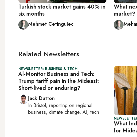
Turkish stock market gains 40% in
What nex
six months
market?
Mehmet Cetingulec
Mehme
Related Newsletters
NEWSLETTER: BUSINESS & TECH
Al-Monitor Business and Tech:
Trump tariff pain in the Mideast:
Short-lived or enduring?
Jack Dutton
In
Bristol
, reporting on
regional
business, climate change, AI, tech
NEWSLETTER
What Ind
for Mide