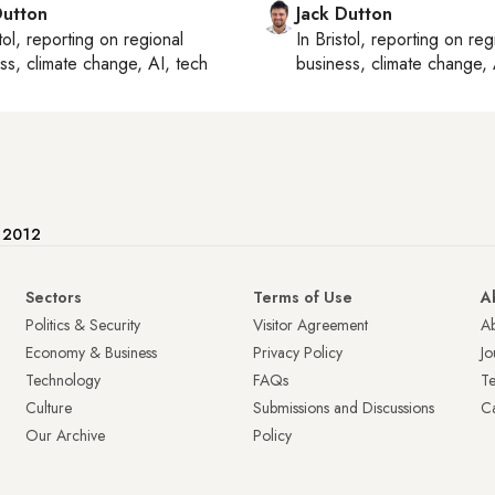
Dutton
Jack Dutton
tol
, reporting on
regional
In
Bristol
, reporting on
reg
ss, climate change, AI, tech
business, climate change, 
e 2012
Sectors
Terms of Use
A
Politics & Security
Visitor Agreement
A
Economy & Business
Privacy Policy
Jo
Technology
FAQs
T
Culture
Submissions and Discussions
Ca
Our Archive
Policy