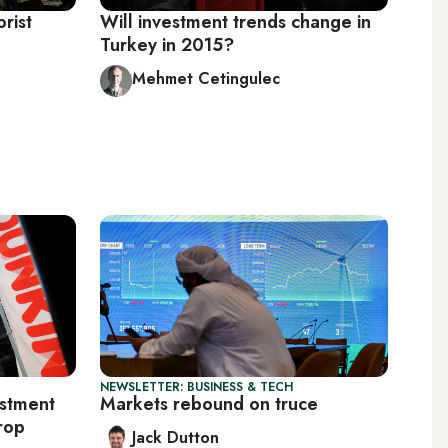
orist
Will investment trends change in
Turkey in 2015?
Mehmet Cetingulec
NEWSLETTER: BUSINESS & TECH
estment
Markets rebound on truce
rop
Jack Dutton