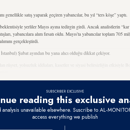
ı genellikle satış yaparak geçiren yabancılar, bu yıl “ters köşe” yaptı.
beklentisiyle yerliler Mayıs ayına tedirgin girdi. Ancak analistlerin “kar
atışları, yabancılara alım fırsatı oldu. Mayıs’ta yabancılar toplam 705 m
alımını gerçekleştirdi.
İstanbul) Şubat ayından bu yana alıcı olduğu dikkat çekiyor.
an rüşvet, yolsuzluk iddiaları, kasetler ve siyasi belirsizliğin etkisiyle 
işti.
SUBSCRIBER EXCLUSIVE
nue reading this exclusive an
d analysis unavailable elsewhere. Suscribe to AL-MONITOR 
access everything we publish