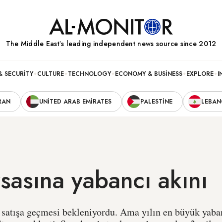
The Middle Eastʼs leading independent news source since 2012
& SECURITY
CULTURE
TECHNOLOGY
ECONOMY & BUSINESS
EXPLORE
I
RAN
UNITED ARAB EMIRATES
PALESTINE
LEBA
sasına yabancı akını
 satışa geçmesi bekleniyordu. Ama yılın en büyük yaban