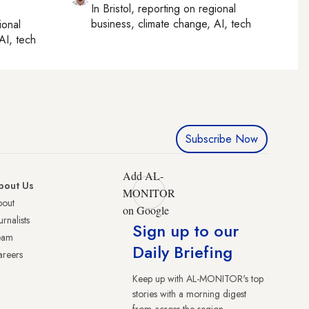
In
Bristol
, reporting on
regional
business, climate change, AI, tech
ional
AI, tech
Subscribe Now
Add AL-
bout Us
MONITOR
bout
on Google
urnalists
Sign up to our
eam
Daily Briefing
reers
Keep up with AL-MONITOR's top
stories with a morning digest