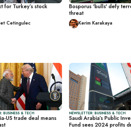
t for Turkey’s stock
Bosporus 'bulls' defy terr
threat
t Cetingulec
Kerim Karakaya
: BUSINESS & TECH
NEWSLETTER: BUSINESS & TECH
ia-US trade deal means
Saudi Arabia’s Public Inv
ast
Fund sees 2024 profits d