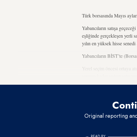
Türk borsasında Mayıs ayların
Yabancıların satışa geçeceği 
eşliğinde gerçekleşen yerli s
yılın en yüksek hisse senedi 
Yabancıların BİST’te (Borsa 
Yerel seçim öncesi ortaya atıl
sonuna kadar yoğun satış yem
Conti
Original reporting an
READ BY