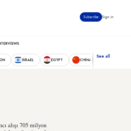
Subscribe
Sign in
NTERVIEWS
See all
NON
ISRAEL
EGYPT
CHINA
UNITED STA
cı alışı 705 milyon