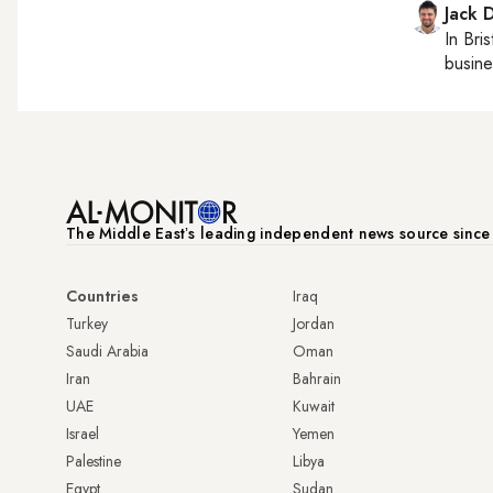
Jack 
In
Bris
busine
The Middle Eastʼs leading independent news source sinc
Countries
Iraq
Turkey
Jordan
Saudi Arabia
Oman
Iran
Bahrain
UAE
Kuwait
Israel
Yemen
Palestine
Libya
Egypt
Sudan