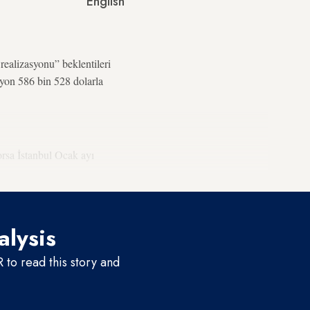
English
 realizasyonu” beklentileri
ilyon 586 bin 528 dolarla
Borsa İstanbul Ocak ayı
alysis
to read this story and