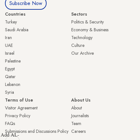
Subscribe Now
Countries
Sectors
Turkey
Politics & Security
Saudi Arabia
Economy & Business
Iran
Technology
UAE
Culture
Israel
Our Archive
Palestine
Egypt
Qatar
Lebanon
Syria
Terms of Use
About Us
Visitor Agreement
About
Privacy Policy
Journalists
FAQs
Team
Submissions and Discussions Policy
Careers
Add AL-