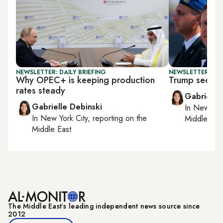
NEWSLETTER: DAILY BRIEFING
NEWSLETTER: DAI
Why OPEC+ is keeping production
Trump seeks 
rates steady
Gabrielle
Gabrielle Debinski
In
New York
In
New York City
, reporting on
the
Middle Eas
Middle East
The Middle Eastʼs leading independent news source since
2012