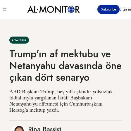
Ana
Click
Subscribe
Sign in
içeriğe
to
atla
see
menu
ANALYSIS
Trump'ın af mektubu ve
Netanyahu davasında öne
çıkan dört senaryo
ABD Başkanı Trump, beş yılı aşkındır yolsuzluk
iddialarıyla yargılanan İsrail Başbakanı
Netanyahu'yu affetmesi için Cumhurbaşkanı
Herzog'a mektup yazdı.
Rina Bassist