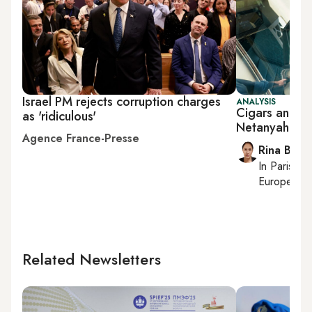
Israel PM rejects corruption charges
ANALYSIS
Cigars and c
as 'ridiculous'
Netanyahu's tr
Agence France-Presse
Rina Bassi
In
Paris
, r
European af
Related Newsletters