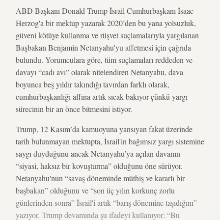
ABD Başkanı Donald Trump İsrail Cumhurbaşkanı İsaac
Herzog'a bir mektup yazarak 2020’den bu yana yolsuzluk,
güveni kötüye kullanma ve rüşvet suçlamalarıyla yargılanan
Başbakan Benjamin Netanyahu'yu affetmesi için çağrıda
bulundu. Yorumculara göre, tüm suçlamaları reddeden ve
davayı “cadı avı” olarak nitelendiren Netanyahu, dava
boyunca beş yıldır takındığı tavırdan farklı olarak,
cumhurbaşkanlığı affına artık sıcak bakıyor çünkü yargı
sürecinin bir an önce bitmesini istiyor.
Trump, 12 Kasım’da kamuoyuna yansıyan fakat üzerinde
tarih bulunmayan mektupta, İsrail'in bağımsız yargı sistemine
saygı duyduğunu ancak Netanyahu’ya açılan davanın
“siyasi, haksız bir kovuşturma” olduğunu öne sürüyor.
Netanyahu'nun “savaş döneminde müthiş ve kararlı bir
başbakan” olduğunu ve “son üç yılın korkunç zorlu
günlerinden sonra” İsrail'i artık “barış dönemine taşıdığını”
yazıyor. Trump devamında şu ifadeyi kullanıyor: “Bu