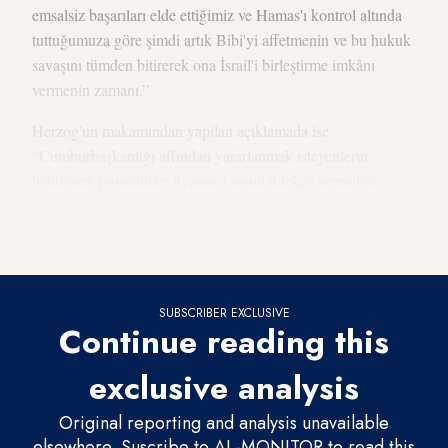
emsalsiz başarıları elde ettiğimiz ve Hamas'ı kontrol altında
tuttuğumuza göre şimdi artık Bibi'yi affetmenin ve bu hukuk
savaşını tümden bitirerek ona İsrail'i birleştirme imkânı
vermenin zamanı.”
Herzog'un makamından yapılan açıklamada ise
“Cumhurbaşkanlığı affından yararlanmak isteyenlerin
belirlenen prosedürler uyarınca resmi dilekçe vermeleri
gerektiği” belirtildi.
Netanyahu neyle suçlanıyor?
SUBSCRIBER EXCLUSIVE
Continue reading this
exclusive analysis
Original reporting and analysis unavailable
elsewhere. Suscribe to AL-MONITOR to read this