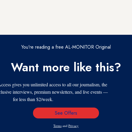
You're reading a free AL-MONITOR Original
Want more like this?
s gives you unlimited access to all our journalism, the
xclusive interviews, premium newsletters, and live events —
for less than $2/week.
See Offers
Email
Address
Terms
and
Privacy