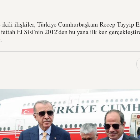
e ikili ilişkiler, Türkiye Cumhurbaşkanı Recep Tayyip E
ttah El Sisi'nin 2012'den bu yana ilk kez gerçekleşti
.