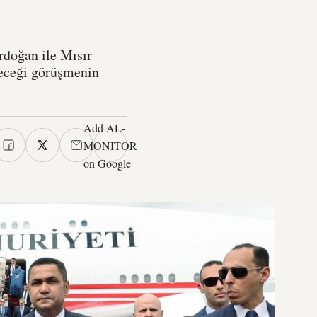
rdoğan ile Mısır
receği görüşmenin
Add AL-
MONITOR
on Google