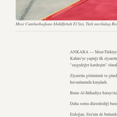
Mısır Cumhurbaşkanı Abdülfettah El Sisi, Türk mevkidaşı Re
ANKARA — Mısır-Türkiye il
Kahire'ye yaptığı ilk ziyare
"saygıdeğer kardeşim" olara
Ziyaretin görünümü ve gündem
havaalanında karşıladı.
Bunu Al-Ittihadiya Sarayı'nda
Daha sonra düzenlediği bası
Erdoğan, Sisi'nin de bulundu