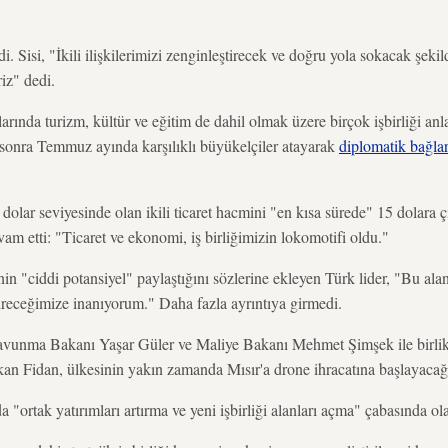
di. Sisi, "İkili ilişkilerimizi zenginleştirecek ve doğru yola sokacak şek
riz" dedi.
larında turizm, kültür ve eğitim de dahil olmak üzere birçok işbirliği anl
n sonra Temmuz ayında karşılıklı büyükelçiler atayarak
diplomatik bağla
dolar seviyesinde olan ikili ticaret hacmini "en kısa sürede" 15 dolara 
am etti: "Ticaret ve ekonomi, iş birliğimizin lokomotifi oldu."
nin "ciddi potansiyel" paylaştığını sözlerine ekleyen Türk lider, "Bu ala
ştireceğimize inanıyorum." Daha fazla ayrıntıya girmedi.
Savunma Bakanı Yaşar Güler ve Maliye Bakanı Mehmet Şimşek ile birlik
an Fidan, ülkesinin yakın zamanda Mısır'a drone ihracatına başlayacağı
a "ortak yatırımları artırma ve yeni işbirliği alanları açma" çabasında ol