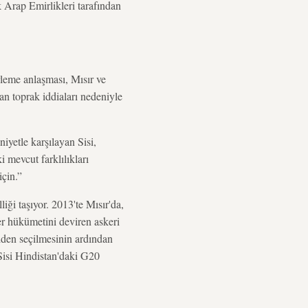
 Arap Emirlikleri tarafından
irleme anlaşması, Mısır ve
an toprak iddiaları nedeniyle
yetle karşılayan Sisi,
 mevcut farklılıkları
için.”
iği taşıyor. 2013'te Mısır'da,
 hükümetini deviren askeri
niden seçilmesinin ardından
Sisi Hindistan'daki G20