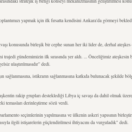
 arasındaki stratejik iş birliği konseyi mekanizmasının geliştirilmesi k
oplantımızı yapmak için ilk fırsatta kendisini Ankara'da görmeyi bekled
şı konusunda birleşik bir cephe sunan her iki lider de, derhal ateşkes ç
ani trajedi gündemimizin ilk sırasında yer aldı. ... Önceliğimiz ateşkesin
lsiz ulaştırılmasıdır” dedi.
ışın sağlanmasına, istikrarın sağlanmasına katkıda bulunacak şekilde böl
aşkentin rakip grupları desteklediği Libya iç savaşı da dahil olmak üzer
ki temasları derinleştirme sözü verdi.
arlamento seçimlerinin yapılmasına ve ülkenin askeri yapısının birleşti
ıyla ilgili istişarelerin güçlendirilmesi ihtiyacını da vurguladık" dedi.