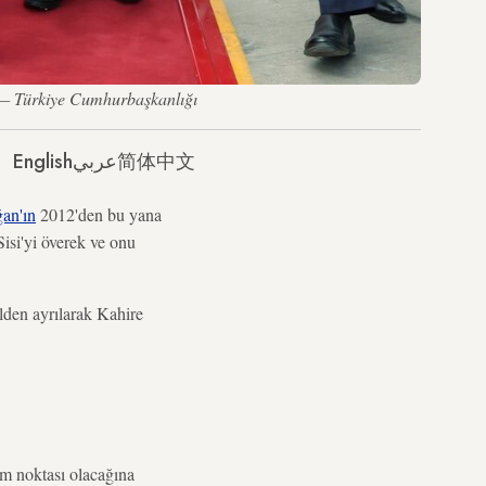
. — Türkiye Cumhurbaşkanlığı
English
عربي
简体中文
an'ın
2012'den bu yana
isi'yi överek ve onu
lden ayrılarak Kahire
üm noktası olacağına