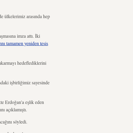
ilde ülkelerimiz arasında hep
aşmasına imza attı. İki
rını tamamen yeniden tesis
çıkarmayı hedeflediklerini
ndaki işbirliğimiz sayesinde
te Erdoğan'a eşlik eden
nı açıklamıştı.
acağını söyledi.