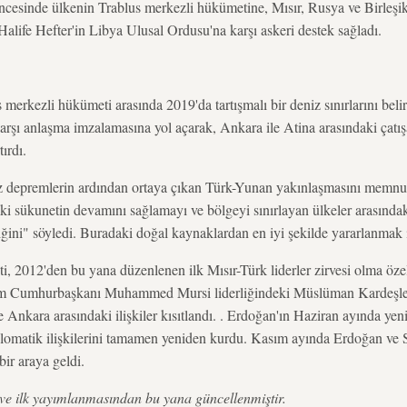
ncesinde ülkenin Trablus merkezli hükümetine, Mısır, Rusya ve Birleşik
life Hefter'in Libya Ulusal Ordusu'na karşı askeri destek sağladı.
 merkezli hükümeti arasında 2019'da tartışmalı bir deniz sınırlarını bel
karşı anlaşma imzalamasına yol açarak, Ankara ile Atina arasındaki çatış
ırdı.
iz depremlerin ardından ortaya çıkan Türk-Yunan yakınlaşmasını memnuni
 sükunetin devamını sağlamayı ve bölgeyi sınırlayan ülkeler arasındaki
iğini" söyledi. Buradaki doğal kaynaklardan en iyi şekilde yararlanmak 
i, 2012'den bu yana düzenlenen ilk Mısır-Türk liderler zirvesi olma özell
um Cumhurbaşkanı Muhammed Mursi liderliğindeki Müslüman Kardeşler
e Ankara arasındaki ilişkiler kısıtlandı. . Erdoğan'ın Haziran ayında ye
lomatik ilişkilerini tamamen yeniden kurdu. Kasım ayında Erdoğan ve 
bir araya geldi.
 ve ilk yayımlanmasından bu yana güncellenmiştir.