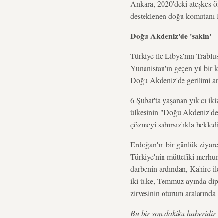
Ankara, 2020'deki ateşkes ö
desteklenen doğu komutanı Ha
Doğu Akdeniz'de 'sakin'
Türkiye ile Libya'nın Trablus
Yunanistan'ın geçen yıl bir 
Doğu Akdeniz'de gerilimi art
6 Şubat'ta yaşanan yıkıcı ik
ülkesinin "Doğu Akdeniz'deki
çözmeyi sabırsızlıkla bekled
Erdoğan'ın bir günlük ziyaret
Türkiye'nin müttefiki merh
darbenin ardından, Kahire il
iki ülke, Temmuz ayında dip
zirvesinin oturum aralarında 
Bu bir son dakika haberidir