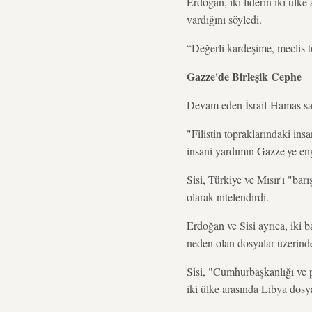
Erdoğan, iki liderin iki ülke
vardığını söyledi.
“Değerli kardeşime, meclis t
Gazze'de Birleşik Cephe
Devam eden İsrail-Hamas sava
"Filistin topraklarındaki ins
insani yardımın Gazze'ye enge
Sisi, Türkiye ve Mısır'ı "bar
olarak nitelendirdi.
Erdoğan ve Sisi ayrıca, iki b
neden olan dosyalar üzerinde
Sisi, "Cumhurbaşkanlığı ve p
iki ülke arasında Libya dosyas