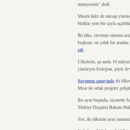
inanıyorum" dedi.
Mısırlı lider de mesajı yinele
birlikte yeni bir sayfa açabili
İki ülke, zirvenin oturum ara
başkent, on yıllık bir arada
etti
.
Ülkelerin, şu anda 10 milyar 
yineleyen Erdoğan, şöyle dev
Savunma sanayinde
iki ülke
Mısır ile ortak projeler geli
Bu ayın başında, ziyarette 
Türkiye Dışişleri Bakanı Hak
Sisi, iki ülkenin aynı zamand