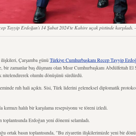
cep Tayyip Erdoğan'ı 14 Şubat 2024'te Kahire uçak pistinde karşıladı
işkileri, Çarşamba günü
Türkiye Cumhurbaşkanı Recep Tayyip Erdoğ
tte, bir zamanlar baş düşmanı olan Mısır Cumhurbaşkanı Abdülfettah El S
k nitelendirerek olumlu dönüşünü sürdürdü.
inde ruh hali açıktı. Sisi, Türk liderini geleneksel diplomatik protoko
 kırmızı halılı bir karşılama resepsiyonu ve töreni izledi.
n toplantısında Erdoğan yeni dönemi selamladı.
ğu ortak basın toplantısında, "Bu ziyaretin ilişkilerimizde yeni bir dön