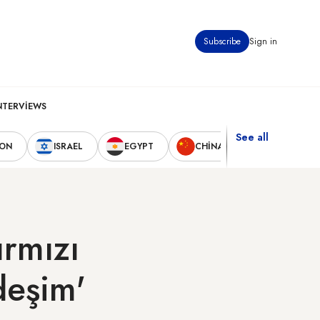
Subscribe
Sign in
NTERVIEWS
See all
NON
ISRAEL
EGYPT
CHINA
UNITED STA
ırmızı
rdeşim'