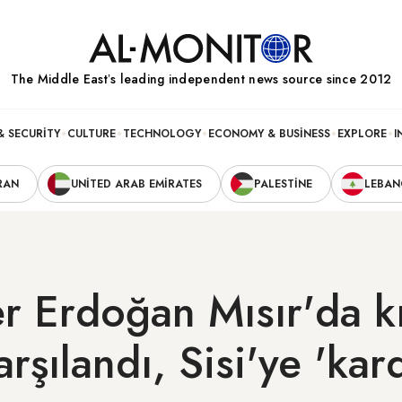
The Middle Eastʼs leading independent news source since 2012
& SECURITY
CULTURE
TECHNOLOGY
ECONOMY & BUSINESS
EXPLORE
I
RAN
UNITED ARAB EMIRATES
PALESTINE
LEBA
er Erdoğan Mısır'da k
arşılandı, Sisi'ye 'ka