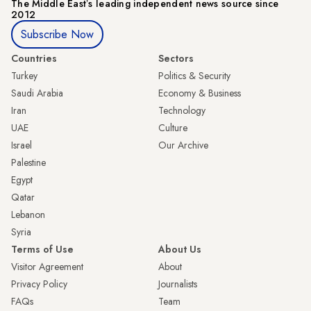
The Middle Eastʼs leading independent news source since
2012
Subscribe Now
Countries
Sectors
Turkey
Politics & Security
Saudi Arabia
Economy & Business
Iran
Technology
UAE
Culture
Israel
Our Archive
Palestine
Egypt
Qatar
Lebanon
Syria
Terms of Use
About Us
Visitor Agreement
About
Privacy Policy
Journalists
FAQs
Team