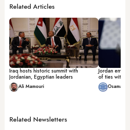
Related Articles
Iraq hosts historic summit with
Jordan empha
Jordanian, Egyptian leaders
of ties with E
Ali Mamouri
Osama Al 
Related Newsletters