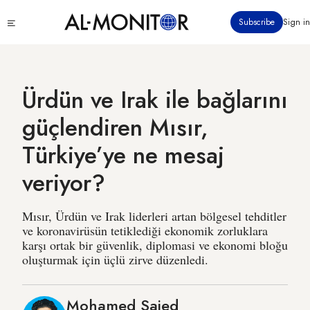
Ana
Click
Subscribe
Sign in
içeriğe
to
atla
see
menu
Ürdün ve Irak ile bağlarını
güçlendiren Mısır,
Türkiye’ye ne mesaj
veriyor?
Mısır, Ürdün ve Irak liderleri artan bölgesel tehditler
ve koronavirüsün tetiklediği ekonomik zorluklara
karşı ortak bir güvenlik, diplomasi ve ekonomi bloğu
oluşturmak için üçlü zirve düzenledi.
Mohamed Saied