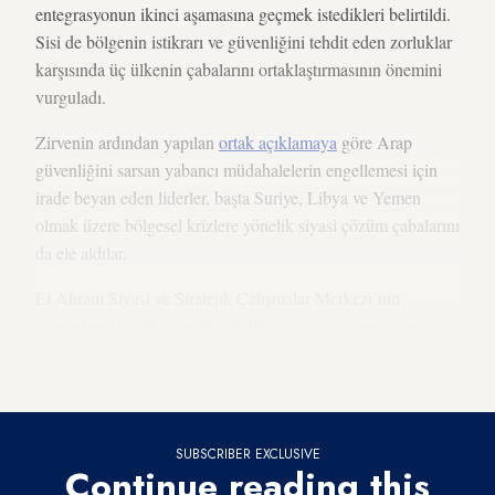
entegrasyonun ikinci aşamasına geçmek istedikleri belirtildi.
Sisi de bölgenin istikrarı ve güvenliğini tehdit eden zorluklar
karşısında üç ülkenin çabalarını ortaklaştırmasının önemini
vurguladı.
Zirvenin ardından yapılan
ortak açıklamaya
göre Arap
güvenliğini sarsan yabancı müdahalelerin engellemesi için
irade beyan eden liderler, başta Suriye, Libya ve Yemen
olmak üzere bölgesel krizlere yönelik siyasi çözüm çabalarını
da ele aldılar.
El Ahram Siyasi ve Stratejik Çalışmalar Merkezi’nin
uzmanlarından Hassan Ebu Talib’e göre üç ülkenin karşı
karşıya olduğu tehdit ve zorlukların ortak bir paydası var:
Bölgedeki
Türk müdahaleleri
.
SUBSCRIBER EXCLUSIVE
Continue reading this