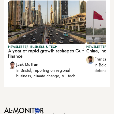
NEWSLETTER: BUSINESS & TECH
NEWSLETTER: GU
A year of rapid growth reshapes Gulf
China, India 
finance
Francesco
Jack Dutton
In
Bologna
In
Bristol
, reporting on
regional
defense, e
business, climate change, AI, tech