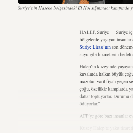
Suriye’nin Haseke bölgesindeki El Hol sığınmacı kampında 
HALEP, Suriye — Suriye iç s
bölgelerde yaşayan insanlar 
Suriye Lirası’nın
son dönemde
suyu gibi hizmetlerin bedeli
Halep’in kuzeyinde yaşayan
kırsalında halkın büyük çoğun
mazotun varil fiyatı geçen s
çoğu, özellikle kamplarda y
dallar topluyorlar. Durumu d
ödüyorlar.”
AFP’ye göre bazı insanlar ev
Kuzey Halep’te yakıt ticare