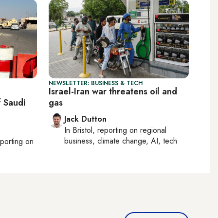
NEWSLETTER: BUSINESS & TECH
Israel-Iran war threatens oil and
f Saudi
gas
Jack Dutton
In
Bristol
, reporting on
regional
business, climate change, AI, tech
eporting on