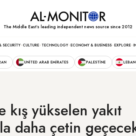
The Middle Eastʼs leading independent news source since 2012
& SECURITY
CULTURE
TECHNOLOGY
ECONOMY & BUSINESS
EXPLORE
I
RAN
UNITED ARAB EMIRATES
PALESTINE
LEBA
e kış yükselen yakıt
ıyla daha çetin geçece