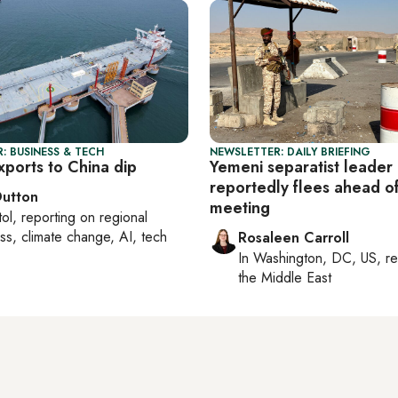
: BUSINESS & TECH
NEWSLETTER: DAILY BRIEFING
exports to China dip
Yemeni separatist leader
reportedly flees ahead o
Dutton
meeting
tol
, reporting on
regional
ss, climate change, AI, tech
Rosaleen Carroll
In
Washington, DC, US
, r
the Middle East