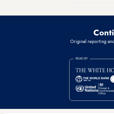
Harekâtı
hızlı fiyat artışlar
harekâtla Kürtler ile Arapl
Conti
Original reporting an
READ BY