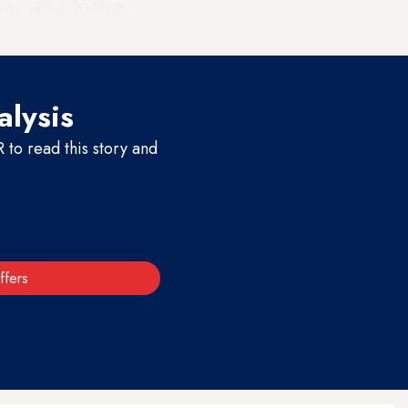
kiye, ekimde başlattığı
alysis
to read this story and
ffers