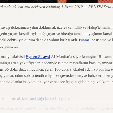
yakıt almak için sıra bekleyen kadınlar, 1 Nisan 2019 — REUTERS/Ali
avaşı dokuzuncu yılını doldurmak üzereyken İdlib ve Halep’te muhalifle
çetin yaşam koşullarıyla boğuşuyor ve birçoğu temel ihtiyaçlarını karşıl
ki çöküşüyle durum daha da vahim bir hâl aldı.
Isınma
, beslenme ve 
 de yükseldi.
 medya aktivisti
Eymen Süveyd
Al-Monitor’a şöyle konuştu: “Bu sene k
luğu artan yakıt fiyatları nedeniyle ısınma masraflarını karşılayamıyor.
ene 35 dolar düzeyindeyken, şu an 100 dolara tekabül eden 90 bin lira s
aşayanlar, odun sobası tercih ediyor ve çevredeki meyve bahçelerinde
aha iyi olanlar ise kömür alıyor ve sadece üç gün giden bir çuval kömüre 
lerini ısıtmak için
şamfıstığı kabukları
yakıyor.
tiyle uğraşan Mustafa Bakkur’a göre Türkiye’nin kuzeydoğu Suriye’de g