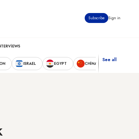
Subscribe
Sign in
NTERVIEWS
See all
NON
ISRAEL
EGYPT
CHINA
UNITED STA
k