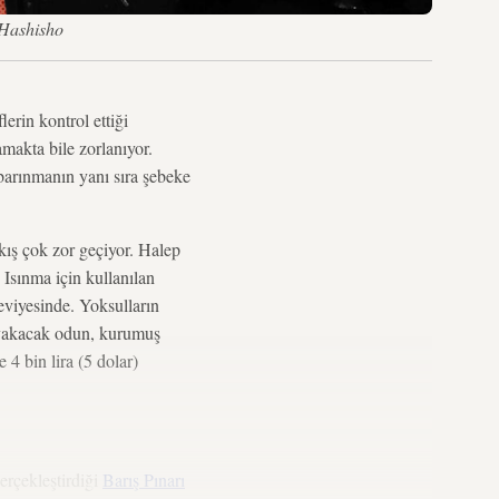
 Hashisho
rin kontrol ettiği
amakta bile zorlanıyor.
barınmanın yanı sıra şebeke
ış çok zor geçiyor. Halep
 Isınma için kullanılan
eviyesinde. Yoksulların
n yakacak odun, kurumuş
4 bin lira (5 dolar)
erçekleştirdiği
Barış Pınarı