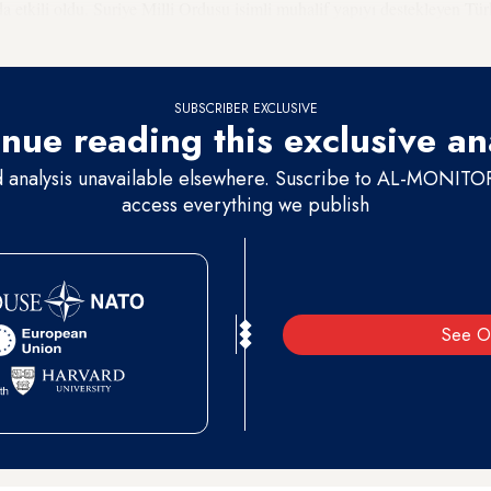
ında etkili oldu. Suriye Milli Ordusu isimli muhalif yapıyı destekleyen Tür
ardan oluşan Suriye Demokratik Güçleri’ni (SDG) hedef aldı.
SUBSCRIBER EXCLUSIVE
nue reading this exclusive an
d analysis unavailable elsewhere. Suscribe to AL-MONITOR 
access everything we publish
See O