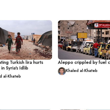
ting Turkish lira hurts
Aleppo crippled by fuel cr
in Syria's Idlib
Khaled al-Khateb
d al-Khateb