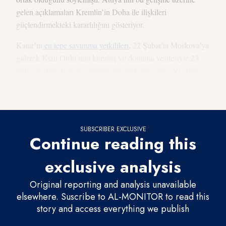
gelen açıklamaları Kremlin’in Doha ile ilişkileri
güçlendirmekteki kararlılığını gösteriyor.
Katar’ın
en tepe savunma yetkilileri
, 22 Şubat’ta Moskova’ya
giderek Kızıl Ordu’nun kuruluş yıl dönümü vesilesiyle 23
Şubat’ta düzenlenen kutlamar marjında Rus lider Vladimir
Putin’in muhtelif ülkelerin savunma bakanlarına verdiği gala
yemeğine katıldı.
SUBSCRIBER EXCLUSIVE
Continue reading this
exclusive analysis
Original reporting and analysis unavailable
elsewhere. Suscribe to AL-MONITOR to read this
story and access everything we publish