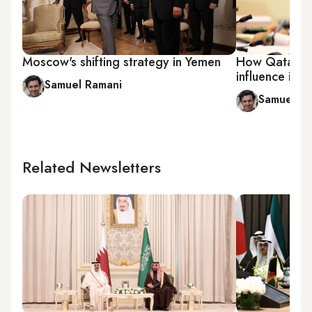
Moscow's shifting strategy in Yemen
How Qatar is 
influence in 
Samuel Ramani
Samuel R
Related Newsletters