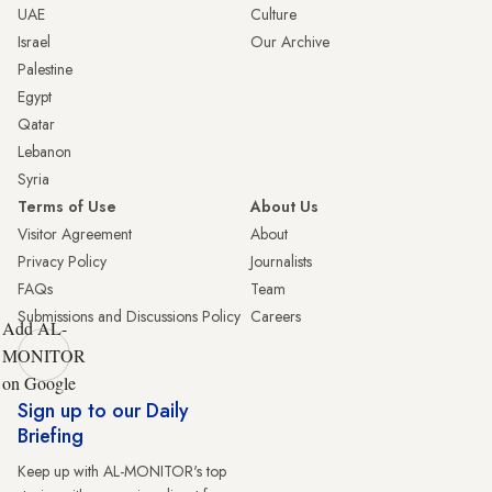
UAE
Culture
Israel
Our Archive
Palestine
Egypt
Qatar
Lebanon
Syria
Terms of Use
About Us
Visitor Agreement
About
Privacy Policy
Journalists
FAQs
Team
Submissions and Discussions Policy
Careers
Add AL-
MONITOR
on Google
Sign up to our Daily
Briefing
Keep up with AL-MONITOR's top