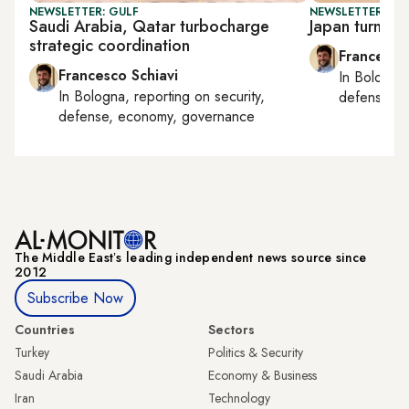
NEWSLETTER: GULF
NEWSLETTER: GU
Saudi Arabia, Qatar turbocharge
Japan turns to
strategic coordination
Francesco
Francesco Schiavi
In
Bologna
In
Bologna
, reporting on
security,
defense, e
defense, economy, governance
The Middle Eastʼs leading independent news source since
2012
Subscribe Now
Countries
Sectors
Turkey
Politics & Security
Saudi Arabia
Economy & Business
Iran
Technology