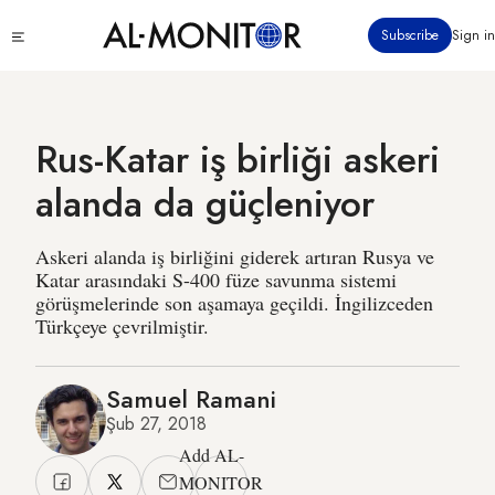
Ana
Click
Subscribe
Sign in
içeriğe
to
atla
see
menu
Rus-Katar iş birliği askeri
alanda da güçleniyor
Askeri alanda iş birliğini giderek artıran Rusya ve
Katar arasındaki S-400 füze savunma sistemi
görüşmelerinde son aşamaya geçildi. İngilizceden
Türkçeye çevrilmiştir.
Samuel Ramani
Şub 27, 2018
Add AL-
MONITOR