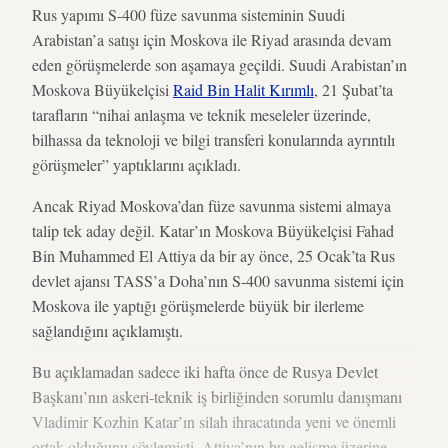
Rus yapımı S-400 füze savunma sisteminin Suudi
Arabistan’a satışı için Moskova ile Riyad arasında devam
eden görüşmelerde son aşamaya geçildi. Suudi Arabistan’ın
Moskova Büyükelçisi
Raid Bin Halit Kırımlı
, 21 Şubat’ta
tarafların “nihai anlaşma ve teknik meseleler üzerinde,
bilhassa da teknoloji ve bilgi transferi konularında ayrıntılı
görüşmeler” yaptıklarını açıkladı.
Ancak Riyad Moskova’dan füze savunma sistemi almaya
talip tek aday değil. Katar’ın Moskova Büyükelçisi Fahad
Bin Muhammed El Attiya da bir ay önce, 25 Ocak’ta Rus
devlet ajansı TASS’a Doha’nın S-400 savunma sistemi için
Moskova ile yaptığı görüşmelerde büyük bir ilerleme
sağlandığını açıklamıştı.
Bu açıklamadan sadece iki hafta önce de Rusya Devlet
Başkanı’nın askeri-teknik iş birliğinden sorumlu danışmanı
Vladimir Kozhin Katar’ın silah ihracatında yeni ve önemli
ortak olduğunu söylemişti. Attiya’nın bu gelişme üzerine