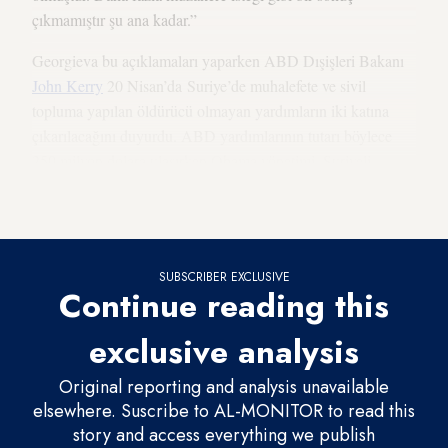
çıkmamıştır şu ana kadar.”
Georgieva bu açıklamaları yaparken ABD Dışişleri Bakanı
John Kerry
20 Nisan’da Suriye’de muhalefete ve sivil
topluma yapılan öldürücü olmayan yardımların iki katına
çıkarılacağını duyurdu. ABD yardımlarının tutarı böylece
250 milyon dolara ulaşırken Obama yönetimi, Suriyeli
muhaliflere askeri yardım yapılması yönünde Kongre’den
gelen baskılara direnmeye devam ediyor.
SUBSCRIBER EXCLUSIVE
Continue reading this
exclusive analysis
Original reporting and analysis unavailable
elsewhere. Suscribe to AL-MONITOR to read this
story and access everything we publish