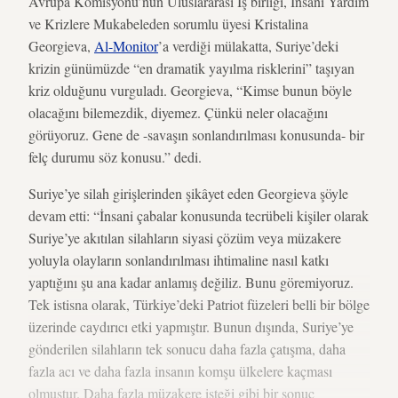
Avrupa Komisyonu’nun Uluslararası İş birliği, İnsani Yardım
ve Krizlere Mukabeleden sorumlu üyesi Kristalina
Georgieva,
Al-Monitor
’a verdiği mülakatta, Suriye’deki
krizin günümüzde “en dramatik yayılma risklerini” taşıyan
kriz olduğunu vurguladı. Georgieva, “Kimse bunun böyle
olacağını bilemezdik, diyemez. Çünkü neler olacağını
görüyoruz. Gene de -savaşın sonlandırılması konusunda- bir
felç durumu söz konusu.” dedi.
Suriye’ye silah girişlerinden şikâyet eden Georgieva şöyle
devam etti: “İnsani çabalar konusunda tecrübeli kişiler olarak
Suriye’ye akıtılan silahların siyasi çözüm veya müzakere
yoluyla olayların sonlandırılması ihtimaline nasıl katkı
yaptığını şu ana kadar anlamış değiliz. Bunu göremiyoruz.
Tek istisna olarak, Türkiye’deki Patriot füzeleri belli bir bölge
üzerinde caydırıcı etki yapmıştır. Bunun dışında, Suriye’ye
gönderilen silahların tek sonucu daha fazla çatışma, daha
fazla acı ve daha fazla insanın komşu ülkelere kaçması
olmuştur. Daha fazla müzakere isteği gibi bir sonuç