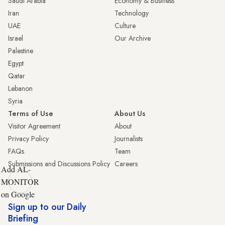
Saudi Arabia
Economy & Business
Iran
Technology
UAE
Culture
Israel
Our Archive
Palestine
Egypt
Qatar
Lebanon
Syria
Terms of Use
About Us
Visitor Agreement
About
Privacy Policy
Journalists
FAQs
Team
Submissions and Discussions Policy
Careers
Add AL-
MONITOR
on Google
Sign up to our Daily
Briefing