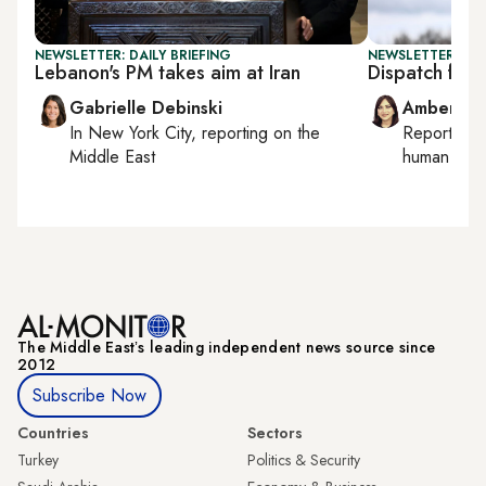
NEWSLETTER: DAILY BRIEFING
NEWSLETTER: TU
Lebanon's PM takes aim at Iran
Dispatch from
Gabrielle Debinski
Amberin 
In
New York City
, reporting on
the
Reporting
Middle East
human right
The Middle Eastʼs leading independent news source since
2012
Subscribe Now
Countries
Sectors
Turkey
Politics & Security