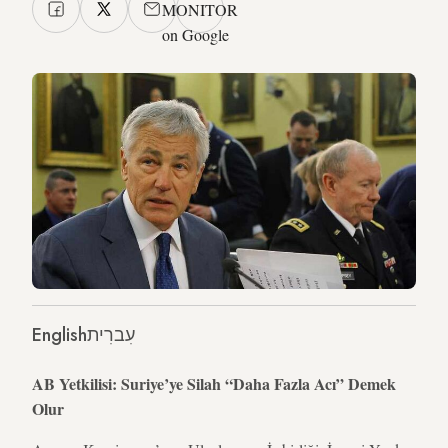
MONITOR
on Google
English
עִברִית
AB Yetkilisi: Suriye’ye Silah “Daha Fazla Acı” Demek
Olur