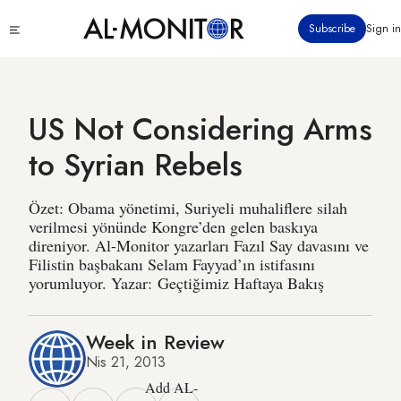
Ana
Click
Subscribe
Sign in
içeriğe
to
atla
see
menu
US Not Considering Arms
to Syrian Rebels
Özet: Obama yönetimi, Suriyeli muhaliflere silah
verilmesi yönünde Kongre’den gelen baskıya
direniyor. Al-Monitor yazarları Fazıl Say davasını ve
Filistin başbakanı Selam Fayyad’ın istifasını
yorumluyor. Yazar: Geçtiğimiz Haftaya Bakış
Week in Review
Nis 21, 2013
Add AL-