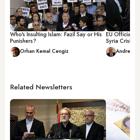
Who's Insulting Islam: Fazil Say or His
EU Official: 
Punishers?
Syria Crisis
Orhan Kemal Cengiz
Andrew Par
Related Newsletters