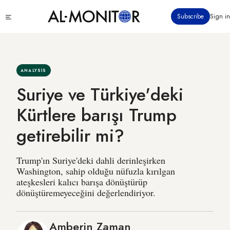
Ana
Click
Subscribe
Sign in
içeriğe
to
atla
see
menu
ANALYSIS
Suriye ve Türkiye'deki
Kürtlere barışı Trump
getirebilir mi?
Trump'ın Suriye'deki dahli derinleşirken
Washington, sahip olduğu nüfuzla kırılgan
ateşkesleri kalıcı barışa dönüştürüp
dönüştüremeyeceğini değerlendiriyor.
Amberin Zaman