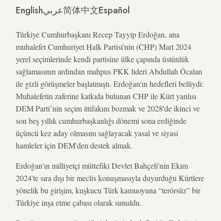
English
عربي
简体中文
Español
Türkiye Cumhurbaşkanı Recep Tayyip Erdoğan, ana
muhalefet Cumhuriyet Halk Partisi'nin (CHP) Mart 2024
yerel seçimlerinde kendi partisine ülke çapında üstünlük
sağlamasının ardından mahpus PKK lideri Abdullah Öcalan
ile gizli görüşmeler başlatmıştı. Erdoğan'ın hedefleri belliydi:
Muhalefetin zaferine katkıda bulunan CHP ile Kürt yanlısı
DEM Parti’nin seçim ittifakını bozmak ve 2028'de ikinci ve
son beş yıllık cumhurbaşkanlığı dönemi sona erdiğinde
üçüncü kez aday olmasını sağlayacak yasal ve siyasi
hamleler için DEM'den destek almak.
Erdoğan'ın milliyetçi müttefiki Devlet Bahçeli'nin Ekim
2024'te sıra dışı bir meclis konuşmasıyla duyurduğu Kürtlere
yönelik bu girişim, kuşkucu Türk kamuoyuna “terörsüz” bir
Türkiye inşa etme çabası olarak sunuldu.