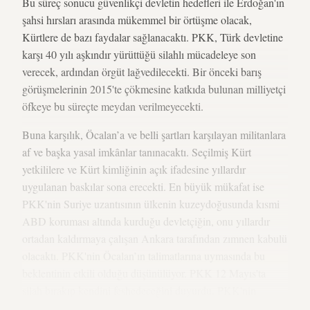
Bu süreç sonucu güvenlikçi devletin hedefleri ile Erdoğan'ın
şahsi hırsları arasında mükemmel bir örtüşme olacak,
Kürtlere de bazı faydalar sağlanacaktı. PKK, Türk devletine
karşı 40 yılı aşkındır yürüttüğü silahlı mücadeleye son
verecek, ardından örgüt lağvedilecekti. Bir önceki barış
görüşmelerinin 2015'te çökmesine katkıda bulunan milliyetçi
öfkeye bu süreçte meydan verilmeyecekti.
Buna karşılık, Öcalan’a ve belli şartları karşılayan militanlara
af ve başka yasal imkânlar tanınacaktı. Seçilmiş Kürt
yetkililere ve Kürt kimliğinin açık ifadesine yıllardır
uygulanan baskılar sona erecekti. En büyük mükafat ise
PKK'nin Suriye uzantısının ülkenin kuzeydoğusunda kısmi
ABD koruması altında kurduğu devletçiğin, onu yıllardır
ortadan kaldırmaya çalışan Ankara tarafından zımnen kabulü
olacaktı. PKK'nin Öcalan’ın talimatlarına uymasında bu
beklentinin etkili olduğu düşünülüyor. PKK 12 Mayıs'ta
silah bırakıp kendini feshedeceğini duyurdu. PKK'nin
hamlesini o günlerde Al-Monitor'a değerlendiren Iraklı Kürt