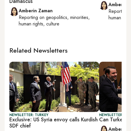
Damascus
Amberin 
Amberin Zaman
Reporting
Reporting on
geopolitics, minorities,
human right
human rights, culture
Related Newsletters
NEWSLETTER: TURKEY
NEWSLETTER: TU
Exclusive: US Syria envoy calls Kurdish
Can Turkey-PK
SDF chief
Amberin 