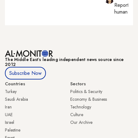
Reporting
human right
The Middle Eastʼs leading independent news source since
2012
Subscribe Now
Countries
Sectors
Turkey
Politics & Security
Saudi Arabia
Economy & Business
Iran
Technology
UAE
Culture
Israel
Our Archive
Palestine
Egypt